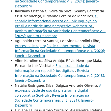
na Sociedade Contemporânea: v. 8 (2024): Janeiro-
Dezembro
Ilaydiany Cristina Oliveira da Silva, Geanny Beatriz da
Cruz Mendonça, Iuryanne Pereira de Medeiros,
O
cenário informacional acerca da Chikungunya no
Brasil a partir de uma perspectiva webmétrica
,
Revista Informação na Sociedade Contemporânea: v. 9
(2025): Janeiro-Dezembro
Aguinaldo Ferreira Santos, Edelvino Razzolini Filho,
Processo de captação de conhecimento
,
Revista
Informação na Sociedade Contemporânea: v. 4 (2020):
Janeiro-Dezembro
Aline Karoline da Silva Araújo, Flávio Henrique Maia,
Fernando Luiz Vechiato,
Encontrabilidade da
informação em repositórios digitais
,
Revista
Informação na Sociedade Contemporânea: v. 2 (2018):
Janeiro-Dezembro
Natália Rodrigues Silva, Dalgiza Andrade Oliveira,
A
expressividade de uso da plataforma digital
colaborativa Sci-Hub
,
Revista Informação na
Sociedade Contemporânea: v. 5 (2021): Janeiro-
Dezembro
Luciana Laura Gusmão Cordeiro, Alessandra Stefane