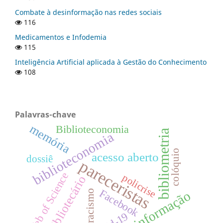
Combate à desinformação nas redes sociais
116
Medicamentos e Infodemia
115
Inteligência Artificial aplicada à Gestão do Conhecimento
108
Palavras-chave
memória
Biblioteconomia
bibliometria
biblioteconomia
colóquio
acesso aberto
dossiê
pareceristas
Web of Science
policrise
bibliotecário
Facebook
desinformação
racismo