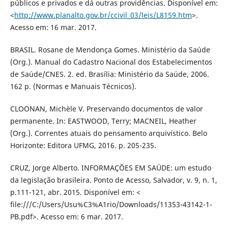
públicos e privados e dá outras providências. Disponível em:
<
http://www.planalto.gov.br/ccivil_03/leis/L8159.htm
>.
Acesso em: 16 mar. 2017.
BRASIL. Rosane de Mendonça Gomes. Ministério da Saúde
(Org.). Manual do Cadastro Nacional dos Estabelecimentos
de Saúde/CNES. 2. ed. Brasília: Ministério da Saúde, 2006.
162 p. (Normas e Manuais Técnicos).
CLOONAN, Michèle V. Preservando documentos de valor
permanente. In: EASTWOOD, Terry; MACNEIL, Heather
(Org.). Correntes atuais do pensamento arquivístico. Belo
Horizonte: Editora UFMG, 2016. p. 205-235.
CRUZ, Jorge Alberto. INFORMAÇÕES EM SAÚDE: um estudo
da legislação brasileira. Ponto de Acesso, Salvador, v. 9, n. 1,
p.111-121, abr. 2015. Disponível em: <
file:///C:/Users/Usu%C3%A1rio/Downloads/11353-43142-1-
PB.pdf>. Acesso em: 6 mar. 2017.