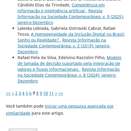
Cândido Elias da Trindade,
Competência em
informação e inteligência artificial
,
Revista
Informação na Sociedade Contemporânea: v. 9 (2025):
Janeiro-Dezembro
Laleska Lebioda, Gabriela Ostrovski Cabral, Rafael
Tezza,
A Homogeneidade da Inclusão Digital no Brasil:
Sonho ou Realidade?
,
Revista Informação na
Sociedade Contemporânea: v. 3 (2019): Janeiro-
Dezembro
Rafael Felix da Silva, Edelvino Razzolini Filho,
Modelo
de tomada de decisão suportado pela integração de
valores e fluxos informacionais
,
Revista Informação
na Sociedade Contemporânea: v. 8 (2024): Janeiro-
Dezembro
<<
<
2
3
4
5
6
7
8
9
10
11
>
>>
Você também pode
iniciar uma pesquisa avançada por
similaridade
para este artigo.