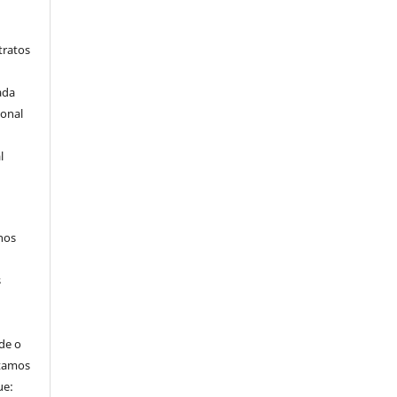
tratos
ada
ional
l
hos
s
de o
itamos
ue: