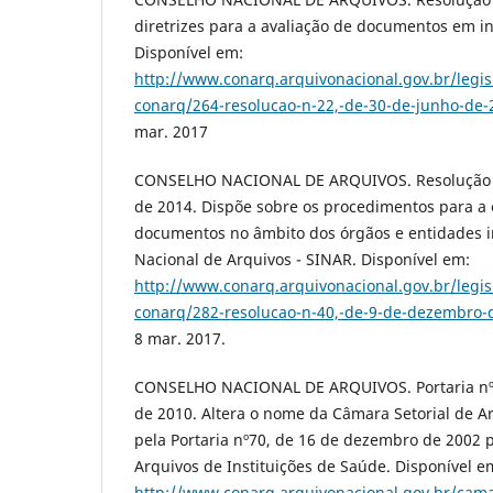
diretrizes para a avaliação de documentos em in
Disponível em:
http://www.conarq.arquivonacional.gov.br/legis
conarq/264-resolucao-n-22,-de-30-de-junho-de-
mar. 2017
CONSELHO NACIONAL DE ARQUIVOS. Resolução n
de 2014. Dispõe sobre os procedimentos para a 
documentos no âmbito dos órgãos e entidades i
Nacional de Arquivos - SINAR. Disponível em:
http://www.conarq.arquivonacional.gov.br/legis
conarq/282-resolucao-n-40,-de-9-de-dezembro-
8 mar. 2017.
CONSELHO NACIONAL DE ARQUIVOS. Portaria nº 
de 2010. Altera o nome da Câmara Setorial de A
pela Portaria nº70, de 16 de dezembro de 2002 
Arquivos de Instituições de Saúde. Disponível e
http://www.conarq.arquivonacional.gov.br/camar