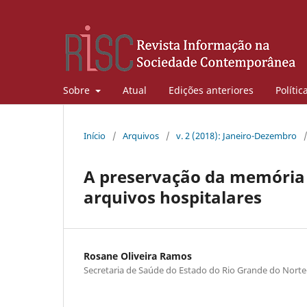
Sobre
Atual
Edições anteriores
Polític
Início
/
Arquivos
/
v. 2 (2018): Janeiro-Dezembro
A preservação da memória
arquivos hospitalares
Rosane Oliveira Ramos
Secretaria de Saúde do Estado do Rio Grande do Nort