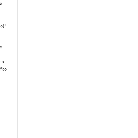
 à
ao)"
e
r o
fico