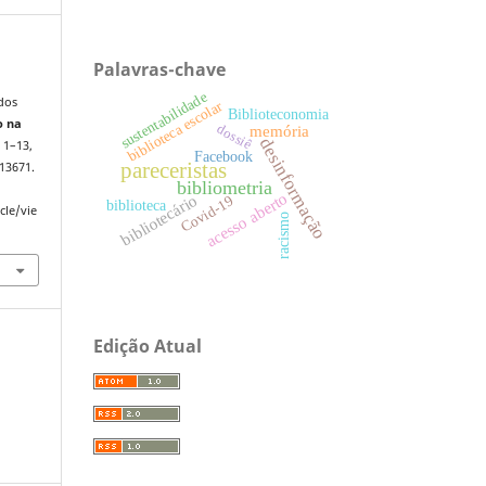
Palavras-chave
sustentabilidade
dos
biblioteca escolar
Biblioteconomia
o na
dossiê
memória
desinformação
. 1–13,
Facebook
pareceristas
13671.
bibliometria
acesso aberto
bibliotecário
Covid-19
biblioteca
cle/vie
racismo
Edição Atual