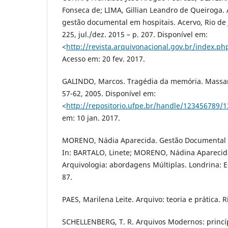
Fonseca de; LIMA, Gillian Leandro de Queiroga. 
gestão documental em hospitais. Acervo, Rio de Ja
225, jul./dez. 2015 – p. 207. Disponível em:
<
http://revista.arquivonacional.gov.br/index.ph
Acesso em: 20 fev. 2017.
GALINDO, Marcos. Tragédia da memória. Massanga
57-62, 2005. Disponível em:
<
http://repositorio.ufpe.br/handle/123456789/
em: 10 jan. 2017.
MORENO, Nádia Aparecida. Gestão Documental o
In: BARTALO, Linete; MORENO, Nádina Aparecida
Arquivologia: abordagens Múltiplas. Londrina: Ed
87.
PAES, Marilena Leite. Arquivo: teoria e prática. R
SCHELLENBERG, T. R. Arquivos Modernos: princípi