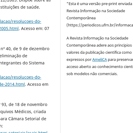
"Esta é uma versão pre-print enviada
stituições de saúde.
Revista Informação na Sociedade
Contemporânea
lacao/resolucoes-do-
(https://periodicos.ufrn.br/informac
2005.html
. Acesso em: 07
A Revista Informação na Sociedade
Contemporânea adere aos principios 
º 40, de 9 de dezembro
valores da publicação científica como
eliminação de
expressos por
AmeliCA
para preserva
ntegrantes do Sistema
acceso aberto ao conhecimento cientí
sob modelos não comerciais.
lacao/resolucoes-do-
de-2014.html
. Acesso em
93, de 18 de novembro
rquivos Médicos, criada
para Câmara Setorial de
m:
as-setoriais/csais.html
.