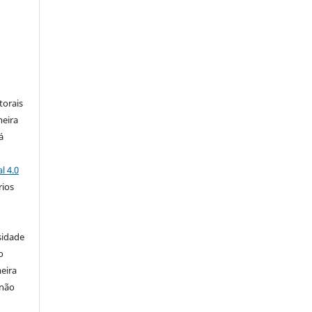
:
torais
meira
á
l 4.0
rios
s
sidade
o
eira
 não