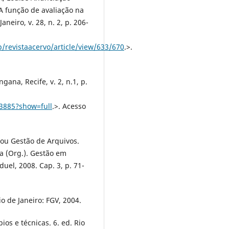
A função de avaliação na
neiro, v. 28, n. 2, p. 206-
p/revistaacervo/article/view/633/670
.>.
na, Recife, v. 2, n.1, p.
13885?show=full
.>. Acesso
u Gestão de Arquivos.
 (Org.). Gestão em
uel, 2008. Cap. 3, p. 71-
io de Janeiro: FGV, 2004.
os e técnicas. 6. ed. Rio