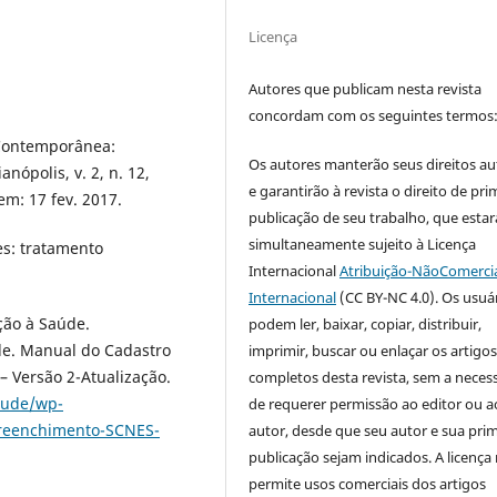
Licença
Autores que publicam nesta revista
concordam com os seguintes termos
Contemporânea:
Os autores manterão seus direitos au
nópolis, v. 2, n. 12,
e garantirão à revista o direito de pri
em: 17 fev. 2017.
publicação de seu trabalho, que estar
simultaneamente sujeito à Licença
es: tratamento
Internacional
Atribuição-NãoComercia
Internacional
(CC BY-NC 4.0). Os usuá
ção à Saúde.
podem ler, baixar, copiar, distribuir,
le. Manual do Cadastro
imprimir, buscar ou enlaçar os artigo
 Versão 2-Atualização.
completos desta revista, sem a neces
aude/wp-
de requerer permissão ao editor ou a
Preenchimento-SCNES-
autor, desde que seu autor e sua prim
publicação sejam indicados. A licença
permite usos comerciais dos artigos