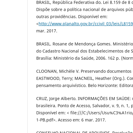
BRASIL, República Federativa do. Lei 8.159 de 8 
Dispõe sobre a política nacional de arquivos púb
outras providências. Disponível em:
<
http://www.planalto.gov.br/ccivil_03/leis/L815
mar. 2017.
BRASIL. Rosane de Mendonça Gomes. Ministério
do Cadastro Nacional dos Estabelecimentos de 
Brasília: Ministério da Saúde, 2006. 162 p. (Nor
CLOONAN, Michèle V. Preservando documentos d
EASTWOOD, Terry; MACNEIL, Heather (Org.). Cor
pensamento arquivístico. Belo Horizonte: Editor
CRUZ, Jorge Alberto. INFORMAÇÕES EM SAÚDE: u
brasileira. Ponto de Acesso, Salvador, v. 9, n. 1, 
Disponível em: < file:///C:/Users/Usu%C3%A1ri
1-PB.pdf>. Acesso em: 6 mar. 2017.
CONSELHO NACIONAL DE ARQUIVOS. Resolução 2