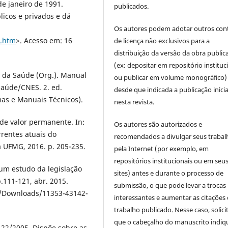
de janeiro de 1991.
publicados.
licos e privados e dá
Os autores podem adotar outros con
9.htm
>. Acesso em: 16
de licença não exclusivos para a
distribuição da versão da obra public
(ex: depositar em repositório instituc
 da Saúde (Org.). Manual
ou publicar em volume monográfico)
Saúde/CNES. 2. ed.
desde que indicada a publicação inicia
mas e Manuais Técnicos).
nesta revista.
e valor permanente. In:
Os autores são autorizados e
rentes atuais do
recomendados a divulgar seus trabal
a UFMG, 2016. p. 205-235.
pela Internet (por exemplo, em
repositórios institucionais ou em seu
m estudo da legislação
sites) antes e durante o processo de
p.111-121, abr. 2015.
submissão, o que pode levar a trocas
o/Downloads/11353-43142-
interessantes e aumentar as citações 
trabalho publicado. Nesse caso, solic
que o cabeçalho do manuscrito indiq
2/2005. Dispõe sobre as