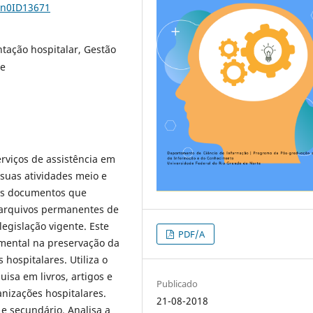
2n0ID13671
tação hospitalar, Gestão
de
rviços de assistência em
suas atividades meio e
, os documentos que
s arquivos permanentes de
egislação vigente. Este
PDF/A
umental na preservação da
ospitalares. Utiliza o
uisa em livros, artigos e
Publicado
anizações hospitalares.
21-08-2018
e secundário. Analisa a