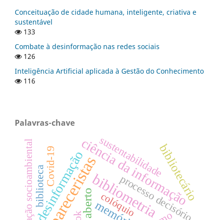
Conceituação de cidade humana, inteligente, criativa e
sustentável
133
Combate à desinformação nas redes sociais
126
Inteligência Artificial aplicada à Gestão do Conhecimento
116
Palavras-chave
sustentabilidade
ciência da informação
informação socioambiental
bibliotecário
Covid-19
desinformação
pareceristas
biblioteca
bibliometria
processo decisório
colóquio
memória