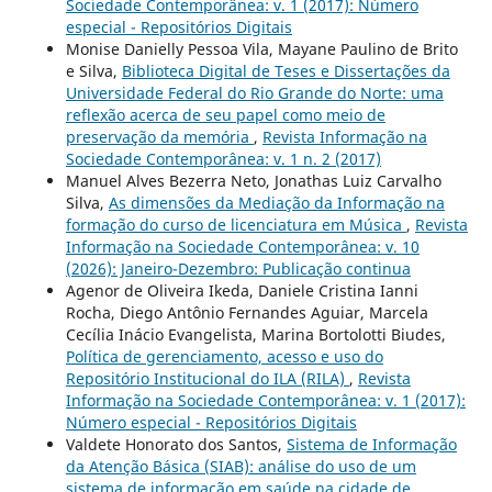
Sociedade Contemporânea: v. 1 (2017): Número
especial - Repositórios Digitais
Monise Danielly Pessoa Vila, Mayane Paulino de Brito
e Silva,
Biblioteca Digital de Teses e Dissertações da
Universidade Federal do Rio Grande do Norte: uma
reflexão acerca de seu papel como meio de
preservação da memória
,
Revista Informação na
Sociedade Contemporânea: v. 1 n. 2 (2017)
Manuel Alves Bezerra Neto, Jonathas Luiz Carvalho
Silva,
As dimensões da Mediação da Informação na
formação do curso de licenciatura em Música
,
Revista
Informação na Sociedade Contemporânea: v. 10
(2026): Janeiro-Dezembro: Publicação continua
Agenor de Oliveira Ikeda, Daniele Cristina Ianni
Rocha, Diego Antônio Fernandes Aguiar, Marcela
Cecília Inácio Evangelista, Marina Bortolotti Biudes,
Política de gerenciamento, acesso e uso do
Repositório Institucional do ILA (RILA)
,
Revista
Informação na Sociedade Contemporânea: v. 1 (2017):
Número especial - Repositórios Digitais
Valdete Honorato dos Santos,
Sistema de Informação
da Atenção Básica (SIAB): análise do uso de um
sistema de informação em saúde na cidade de