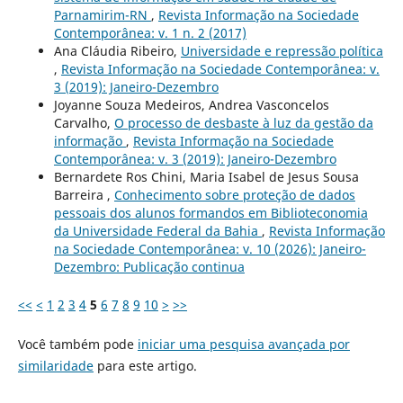
Parnamirim-RN
,
Revista Informação na Sociedade
Contemporânea: v. 1 n. 2 (2017)
Ana Cláudia Ribeiro,
Universidade e repressão política
,
Revista Informação na Sociedade Contemporânea: v.
3 (2019): Janeiro-Dezembro
Joyanne Souza Medeiros, Andrea Vasconcelos
Carvalho,
O processo de desbaste à luz da gestão da
informação
,
Revista Informação na Sociedade
Contemporânea: v. 3 (2019): Janeiro-Dezembro
Bernardete Ros Chini, Maria Isabel de Jesus Sousa
Barreira ,
Conhecimento sobre proteção de dados
pessoais dos alunos formandos em Biblioteconomia
da Universidade Federal da Bahia
,
Revista Informação
na Sociedade Contemporânea: v. 10 (2026): Janeiro-
Dezembro: Publicação continua
<<
<
1
2
3
4
5
6
7
8
9
10
>
>>
Você também pode
iniciar uma pesquisa avançada por
similaridade
para este artigo.