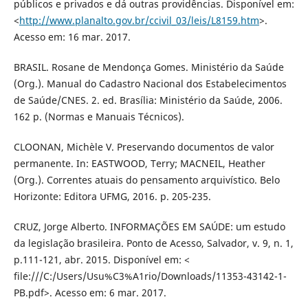
públicos e privados e dá outras providências. Disponível em:
<
http://www.planalto.gov.br/ccivil_03/leis/L8159.htm
>.
Acesso em: 16 mar. 2017.
BRASIL. Rosane de Mendonça Gomes. Ministério da Saúde
(Org.). Manual do Cadastro Nacional dos Estabelecimentos
de Saúde/CNES. 2. ed. Brasília: Ministério da Saúde, 2006.
162 p. (Normas e Manuais Técnicos).
CLOONAN, Michèle V. Preservando documentos de valor
permanente. In: EASTWOOD, Terry; MACNEIL, Heather
(Org.). Correntes atuais do pensamento arquivístico. Belo
Horizonte: Editora UFMG, 2016. p. 205-235.
CRUZ, Jorge Alberto. INFORMAÇÕES EM SAÚDE: um estudo
da legislação brasileira. Ponto de Acesso, Salvador, v. 9, n. 1,
p.111-121, abr. 2015. Disponível em: <
file:///C:/Users/Usu%C3%A1rio/Downloads/11353-43142-1-
PB.pdf>. Acesso em: 6 mar. 2017.