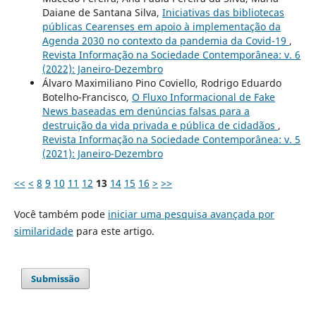
Daiane de Santana Silva,
Iniciativas das bibliotecas
públicas Cearenses em apoio à implementação da
Agenda 2030 no contexto da pandemia da Covid-19
,
Revista Informação na Sociedade Contemporânea: v. 6
(2022): Janeiro-Dezembro
Álvaro Maximiliano Pino Coviello, Rodrigo Eduardo
Botelho-Francisco,
O Fluxo Informacional de Fake
News baseadas em denúncias falsas para a
destruição da vida privada e pública de cidadãos
,
Revista Informação na Sociedade Contemporânea: v. 5
(2021): Janeiro-Dezembro
<<
<
8
9
10
11
12
13
14
15
16
>
>>
Você também pode
iniciar uma pesquisa avançada por
similaridade
para este artigo.
Submissão