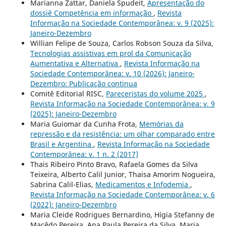
Marianna Zattar, Daniela Spudeit,
Apresentação do
dossiê Competência em informação
,
Revista
Informação na Sociedade Contemporânea: v. 9 (2025):
Janeiro-Dezembro
Willian Felipe de Souza, Carlos Robson Souza da Silva,
Tecnologias assistivas em prol da Comunicação
Aumentativa e Alternativa
,
Revista Informação na
Sociedade Contemporânea: v. 10 (2026): Janeiro-
Dezembro: Publicação continua
Comitê Editorial RISC,
Pareceristas do volume 2025
,
Revista Informação na Sociedade Contemporânea: v. 9
(2025): Janeiro-Dezembro
Maria Guiomar da Cunha Frota,
Memórias da
repressão e da resistência: um olhar comparado entre
Brasil e Argentina
,
Revista Informação na Sociedade
Contemporânea: v. 1 n. 2 (2017)
Thais Ribeiro Pinto Bravo, Rafaela Gomes da Silva
Teixeira, Alberto Calil Junior, Thaisa Amorim Nogueira,
Sabrina Calil-Elias,
Medicamentos e Infodemia
,
Revista Informação na Sociedade Contemporânea: v. 6
(2022): Janeiro-Dezembro
Maria Cleide Rodrigues Bernardino, Hígia Stefanny de
Macêdo Pereira, Ana Paula Pereira da Silva, Maria