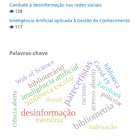
Combate à desinformação nas redes sociais
128
Inteligência Artificial aplicada à Gestão do Conhecimento
117
Palavras-chave
Web of Science
pareceristas
Covid-19
inteligência artificial
biblioteca
bibliotecário
acesso aberto
biblioteca escolar
Facebook
racismo
policrise
ciência aberta
dossiê
bibliometria
desinformação
memória
indexação