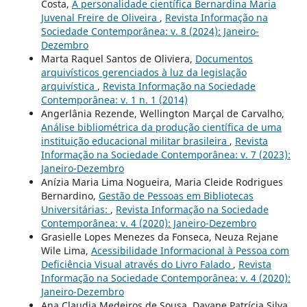
Costa,
A personalidade científica Bernardina Maria
Juvenal Freire de Oliveira
,
Revista Informação na
Sociedade Contemporânea: v. 8 (2024): Janeiro-
Dezembro
Marta Raquel Santos de Oliviera,
Documentos
arquivísticos gerenciados à luz da legislação
arquivística
,
Revista Informação na Sociedade
Contemporânea: v. 1 n. 1 (2014)
Angerlânia Rezende, Wellington Marçal de Carvalho,
Análise bibliométrica da produção científica de uma
instituição educacional militar brasileira
,
Revista
Informação na Sociedade Contemporânea: v. 7 (2023):
Janeiro-Dezembro
Anízia Maria Lima Nogueira, Maria Cleide Rodrigues
Bernardino,
Gestão de Pessoas em Bibliotecas
Universitárias:
,
Revista Informação na Sociedade
Contemporânea: v. 4 (2020): Janeiro-Dezembro
Grasielle Lopes Menezes da Fonseca, Neuza Rejane
Wile Lima,
Acessibilidade Informacional à Pessoa com
Deficiência Visual através do Livro Falado
,
Revista
Informação na Sociedade Contemporânea: v. 4 (2020):
Janeiro-Dezembro
Ana Claudia Medeiros de Sousa, Dayane Patrícia Silva