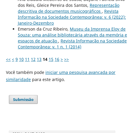
dos Reis, Gleice Pereira dos Santos,
Representação
descritiva de documentos musicográficos
,
Revista
Informação na Sociedade Contemporânea: v. 6 (2022):
Janeiro-Dezembro
Emerson da Cruz Ribeiro,
Museu da Imprensa Eloy de
Souza: uma análise bibliotecária através da memória e
espaços de atuação
,
Revista Informação na Sociedade
Contemporânea: v. 1 n. 1 (2014)
<<
<
9
10
11
12
13
14
15
16
>
>>
Você também pode
iniciar uma pesquisa avançada por
similaridade
para este artigo.
Submissão