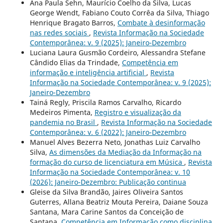
Ana Paula Sehn, Maurício Coelho da Silva, Lucas
George Wendt, Fabiano Couto Corrêa da Silva, Thiago
Henrique Bragato Barros,
Combate à desinformação
nas redes sociais
,
Revista Informação na Sociedade
Contemporânea: v. 9 (2025): Janeiro-Dezembro
Luciana Laura Gusmão Cordeiro, Alessandra Stefane
Cândido Elias da Trindade,
Competência em
informação e inteligência artificial
,
Revista
Informação na Sociedade Contemporânea: v. 9 (2025):
Janeiro-Dezembro
Tainá Regly, Priscila Ramos Carvalho, Ricardo
Medeiros Pimenta,
Registro e visualização da
pandemia no Brasil
,
Revista Informação na Sociedade
Contemporânea: v. 6 (2022): Janeiro-Dezembro
Manuel Alves Bezerra Neto, Jonathas Luiz Carvalho
Silva,
As dimensões da Mediação da Informação na
formação do curso de licenciatura em Música
,
Revista
Informação na Sociedade Contemporânea: v. 10
(2026): Janeiro-Dezembro: Publicação continua
Gleise da Silva Brandão, Jaires Oliveira Santos
Guterres, Allana Beatriz Mouta Pereira, Daiane Souza
Santana, Mara Carine Santos da Conceição de
Santana,
Competência em Informação como disciplina