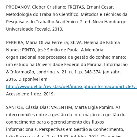
PRODANOV, Cleber Cristiano; FREITAS, Ernani Cesar.
Metodologia do Trabalho Científico: Métodos e Técnicas da
Pesquisa e do Trabalho Acadêmico. 2. ed. Novo Hamburgo:
Universidade Feevale, 2013.
PEREIRA, Maria Olívia Ferreira; SILVA, Helena de Fátima
Nunes; PINTO, José Simão de Paula. A Memória
organizacional nos processos de gestão do conhecimento:
um estudo na Universidade Federal do Paraná. Informação
& Informação, Londrina, v. 21, n. 1, p. 348-374, jan./abr.
2016. Disponível em:
http://www.uel.br/revistas/uel/index.php/informacao/article/
Acesso em: 1 dez. 2019.
SANTOS, Cássia Dias; VALENTIM, Marta Lígia Pomim. As
interconexões entre a gestão da informação e a gestão do
conhecimento para o gerenciamento dos fluxos
informacionais. Perspectivas em Gestão & Conhecimento,
João Pessoa, v. 4, n. 2, p. 19-33, jul./dez. 2014. Disponível