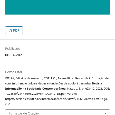
PDF
Publicado
06-04-2021
Como Citar
VIEIRA, Edilaine de Azevedo; COELHO , Taiane Ritta. Gestão da informação de
convênios entre universidades e fundações de apoio à pesquisa.
Revista
Informação na Sociedade Contemporânea
, Natal, v. 5, p. e23412, 2021. DOI:
10.21680/2447-0198.2021v5n1ID23412. Disponível em:
https://periodicos.ufrn.br/informacao/article/view/23412. Acesso em: 8 ago.
2026.
Fomatos de Citação