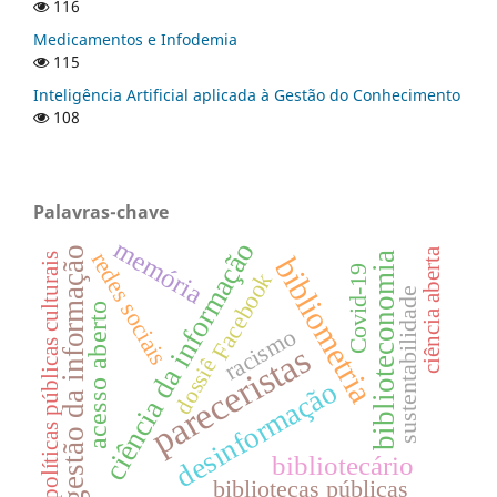
116
Medicamentos e Infodemia
115
Inteligência Artificial aplicada à Gestão do Conhecimento
108
Palavras-chave
memória
ciência da informação
gestão da informação
ciência aberta
redes sociais
biblioteconomia
políticas públicas culturais
bibliometria
Covid-19
Facebook
sustentabilidade
acesso aberto
racismo
pareceristas
dossiê
desinformação
bibliotecário
bibliotecas públicas