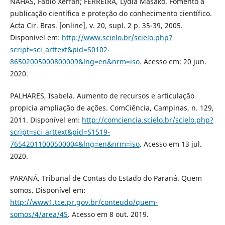
NAHAS, Fabio Xerfan; FERREIRA, Lydia Masako. Fomento à
publicação científica e proteção do conhecimento científico.
Acta Cir. Bras. [online], v. 20, supl. 2 p. 35-39, 2005.
Disponível em:
http://www.scielo.br/scielo.php?
script=sci_arttext&pid=S0102-
86502005000800009&lng=en&nrm=iso
. Acesso em: 20 jun.
2020.
PALHARES, Isabela. Aumento de recursos e articulação
propicia ampliação de ações. ComCiência, Campinas, n. 129,
2011. Disponível em:
http://comciencia.scielo.br/scielo.php?
script=sci_arttext&pid=S1519-
76542011000500004&lng=en&nrm=iso
. Acesso em 13 jul.
2020.
PARANÁ. Tribunal de Contas do Estado do Paraná. Quem
somos. Disponível em:
http://www1.tce.pr.gov.br/conteudo/quem-
somos/4/area/45
. Acesso em 8 out. 2019.