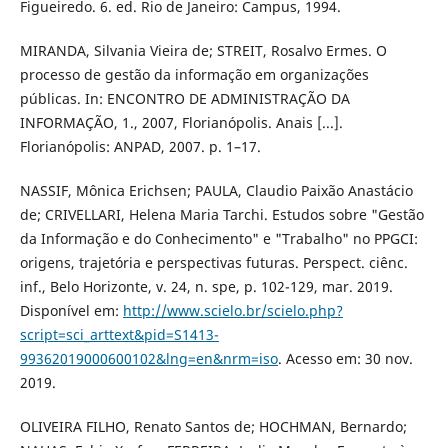
Figueiredo. 6. ed. Rio de Janeiro: Campus, 1994.
MIRANDA, Silvania Vieira de; STREIT, Rosalvo Ermes. O
processo de gestão da informação em organizações
públicas. In: ENCONTRO DE ADMINISTRAÇÃO DA
INFORMAÇÃO, 1., 2007, Florianópolis. Anais [...].
Florianópolis: ANPAD, 2007. p. 1–17.
NASSIF, Mônica Erichsen; PAULA, Claudio Paixão Anastácio
de; CRIVELLARI, Helena Maria Tarchi. Estudos sobre "Gestão
da Informação e do Conhecimento" e "Trabalho" no PPGCI:
origens, trajetória e perspectivas futuras. Perspect. ciênc.
inf., Belo Horizonte, v. 24, n. spe, p. 102-129, mar. 2019.
Disponível em:
http://www.scielo.br/scielo.php?
script=sci_arttext&pid=S1413-
99362019000600102&lng=en&nrm=iso
. Acesso em: 30 nov.
2019.
OLIVEIRA FILHO, Renato Santos de; HOCHMAN, Bernardo;