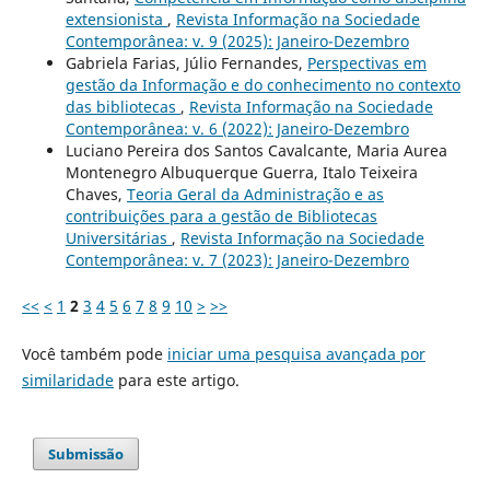
extensionista
,
Revista Informação na Sociedade
Contemporânea: v. 9 (2025): Janeiro-Dezembro
Gabriela Farias, Júlio Fernandes,
Perspectivas em
gestão da Informação e do conhecimento no contexto
das bibliotecas
,
Revista Informação na Sociedade
Contemporânea: v. 6 (2022): Janeiro-Dezembro
Luciano Pereira dos Santos Cavalcante, Maria Aurea
Montenegro Albuquerque Guerra, Italo Teixeira
Chaves,
Teoria Geral da Administração e as
contribuições para a gestão de Bibliotecas
Universitárias
,
Revista Informação na Sociedade
Contemporânea: v. 7 (2023): Janeiro-Dezembro
<<
<
1
2
3
4
5
6
7
8
9
10
>
>>
Você também pode
iniciar uma pesquisa avançada por
similaridade
para este artigo.
Submissão