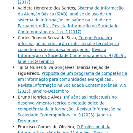
(2017)
Valdete Honorato dos Santos,
Sistema de Informação
da Atenção Básica (SIAB): análise do uso de um
sistema de informação em saúde na cidade de
Parnamirim-RN
,
Revista Informação na Sociedade
Contemporânea: v. 1 n. 2 (2017)
Carlos Robson Souza da Silva,
Competência em
informação na educação profissional e tecnológica
como tema de pesquisa emergente
,
Revista
Informação na Sociedade Contemporânea: v. 9 (2025):
Janeiro-Dezembro
Talita Nunes Silva Gonçalves, Márcia Feijão de
Figueiredo,
Proposta de um programa de competência
em informação para comunidades evangélicas
,
Revista Informação na Sociedade Contemporânea: v. 9
(2025): Janeiro-Dezembro
Bruno Henrique Alves,
Influências intelectuais no
desenvolvimento teórico e metodológico da
competência da informação
,
Revista Informação na
Sociedade Contemporânea: v. 9 (2025): Janeiro-
Dezembro
Francisco Gomes de Oliveira,
O Profissional da
Informação e o Marketing Multinível
,
Revista