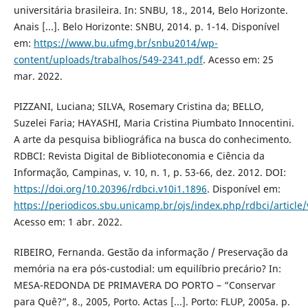
universitária brasileira. In: SNBU, 18., 2014, Belo Horizonte.
Anais [...]. Belo Horizonte: SNBU, 2014. p. 1-14. Disponível
em:
https://www.bu.ufmg.br/snbu2014/wp-
content/uploads/trabalhos/549-2341.pdf
. Acesso em: 25
mar. 2022.
PIZZANI, Luciana; SILVA, Rosemary Cristina da; BELLO,
Suzelei Faria; HAYASHI, Maria Cristina Piumbato Innocentini.
A arte da pesquisa bibliográfica na busca do conhecimento.
RDBCI: Revista Digital de Biblioteconomia e Ciência da
Informação, Campinas, v. 10, n. 1, p. 53-66, dez. 2012. DOI:
https://doi.org/10.20396/rdbci.v10i1.1896
. Disponível em:
https://periodicos.sbu.unicamp.br/ojs/index.php/rdbci/article
Acesso em: 1 abr. 2022.
RIBEIRO, Fernanda. Gestão da informação / Preservação da
memória na era pós-custodial: um equilíbrio precário? In:
MESA-REDONDA DE PRIMAVERA DO PORTO – “Conservar
para Quê?”, 8., 2005, Porto. Actas [...]. Porto: FLUP, 2005a. p.