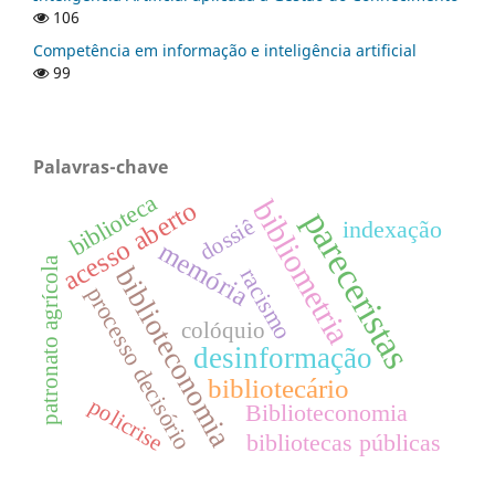
106
Competência em informação e inteligência artificial
99
Palavras-chave
biblioteca
bibliometria
acesso aberto
pareceristas
dossiê
indexação
memória
patronato agrícola
biblioteconomia
racismo
processo decisório
colóquio
desinformação
bibliotecário
policrise
Biblioteconomia
bibliotecas públicas