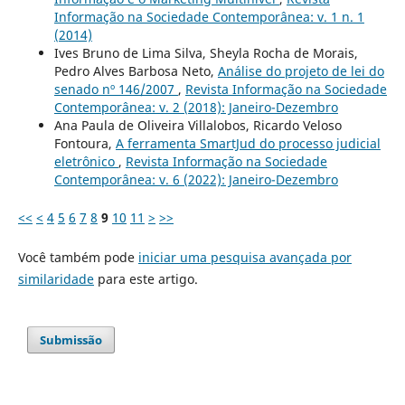
Informação na Sociedade Contemporânea: v. 1 n. 1
(2014)
Ives Bruno de Lima Silva, Sheyla Rocha de Morais,
Pedro Alves Barbosa Neto,
Análise do projeto de lei do
senado nº 146/2007
,
Revista Informação na Sociedade
Contemporânea: v. 2 (2018): Janeiro-Dezembro
Ana Paula de Oliveira Villalobos, Ricardo Veloso
Fontoura,
A ferramenta SmartJud do processo judicial
eletrônico
,
Revista Informação na Sociedade
Contemporânea: v. 6 (2022): Janeiro-Dezembro
<<
<
4
5
6
7
8
9
10
11
>
>>
Você também pode
iniciar uma pesquisa avançada por
similaridade
para este artigo.
Submissão