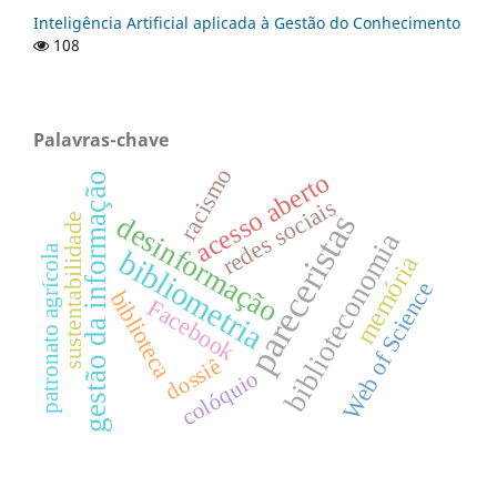
Inteligência Artificial aplicada à Gestão do Conhecimento
108
Palavras-chave
racismo
acesso aberto
gestão da informação
redes sociais
pareceristas
desinformação
sustentabilidade
biblioteconomia
patronato agrícola
bibliometria
memória
Web of Science
biblioteca
Facebook
dossiê
colóquio