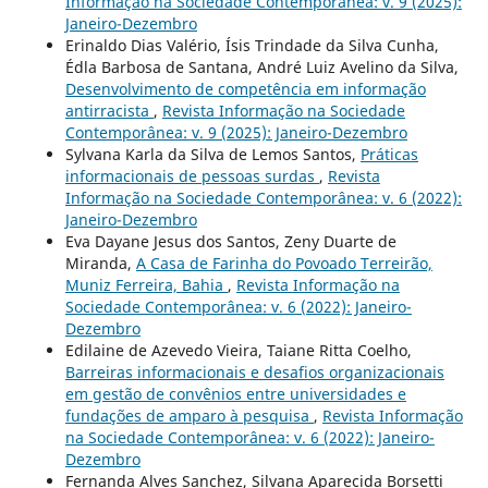
Informação na Sociedade Contemporânea: v. 9 (2025):
Janeiro-Dezembro
Erinaldo Dias Valério, Ísis Trindade da Silva Cunha,
Édla Barbosa de Santana, André Luiz Avelino da Silva,
Desenvolvimento de competência em informação
antirracista
,
Revista Informação na Sociedade
Contemporânea: v. 9 (2025): Janeiro-Dezembro
Sylvana Karla da Silva de Lemos Santos,
Práticas
informacionais de pessoas surdas
,
Revista
Informação na Sociedade Contemporânea: v. 6 (2022):
Janeiro-Dezembro
Eva Dayane Jesus dos Santos, Zeny Duarte de
Miranda,
A Casa de Farinha do Povoado Terreirão,
Muniz Ferreira, Bahia
,
Revista Informação na
Sociedade Contemporânea: v. 6 (2022): Janeiro-
Dezembro
Edilaine de Azevedo Vieira, Taiane Ritta Coelho,
Barreiras informacionais e desafios organizacionais
em gestão de convênios entre universidades e
fundações de amparo à pesquisa
,
Revista Informação
na Sociedade Contemporânea: v. 6 (2022): Janeiro-
Dezembro
Fernanda Alves Sanchez, Silvana Aparecida Borsetti