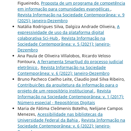
Figueiredo,
Proposta de um programa de competência
em informação para comunidades evangélicas
,
Revista Informação na Sociedade Contemporânea: v. 9
(2025): Janeiro-Dezembro
Natália Rodrigues Silva, Dalgiza Andrade Oliveira,
A
expressividade de uso da plataforma digital
colaborativa Sci-Hub
,
Revista Informação na
Sociedade Contemporânea: v. 5 (2021): Janeiro-
Dezembro
Ana Paula de Oliveira Villalobos, Ricardo Veloso
Fontoura,
A ferramenta SmartJud do processo judicial
eletrônico
,
Revista Informação na Sociedade
Contemporânea: v. 6 (2022): Janeiro-Dezembro
Bruno Pacheco Coelho Leite, Claudio José Silva Ribeiro,
Contribuições da arquitetura da informação para o
projeto de um repositório institucional
,
Revista
Informação na Sociedade Contemporânea: v. 1 (2017):
Número especial - Repositórios Digitais
Maria de Fátima Cleômenis Botelho, Nelijane Campos
Menezes,
Acessibilidade nas bibliotecas da
Universidade Federal da Bahia
,
Revista Informação na
Sociedade Contemporânea: v. 6 (2022): Janeiro-