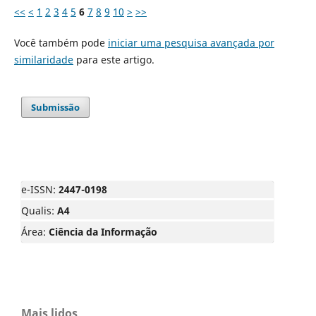
<<
<
1
2
3
4
5
6
7
8
9
10
>
>>
Você também pode
iniciar uma pesquisa avançada por
similaridade
para este artigo.
Submissão
e-ISSN:
2447-0198
Qualis:
A4
Área:
Ciência da Informação
Mais lidos