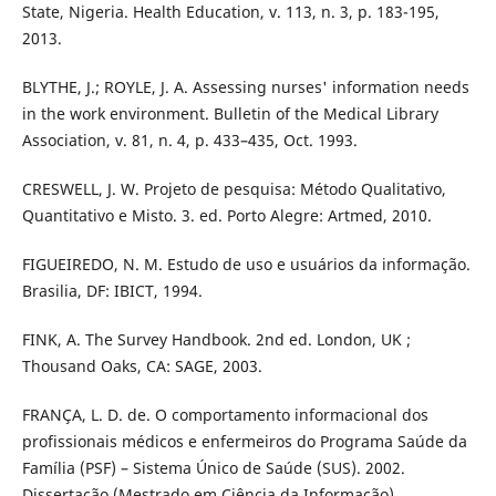
State, Nigeria. Health Education, v. 113, n. 3, p. 183-195,
2013.
BLYTHE, J.; ROYLE, J. A. Assessing nurses' information needs
in the work environment. Bulletin of the Medical Library
Association, v. 81, n. 4, p. 433–435, Oct. 1993.
CRESWELL, J. W. Projeto de pesquisa: Método Qualitativo,
Quantitativo e Misto. 3. ed. Porto Alegre: Artmed, 2010.
FIGUEIREDO, N. M. Estudo de uso e usuários da informação.
Brasilia, DF: IBICT, 1994.
FINK, A. The Survey Handbook. 2nd ed. London, UK ;
Thousand Oaks, CA: SAGE, 2003.
FRANÇA, L. D. de. O comportamento informacional dos
profissionais médicos e enfermeiros do Programa Saúde da
Família (PSF) – Sistema Único de Saúde (SUS). 2002.
Dissertação (Mestrado em Ciência da Informação),