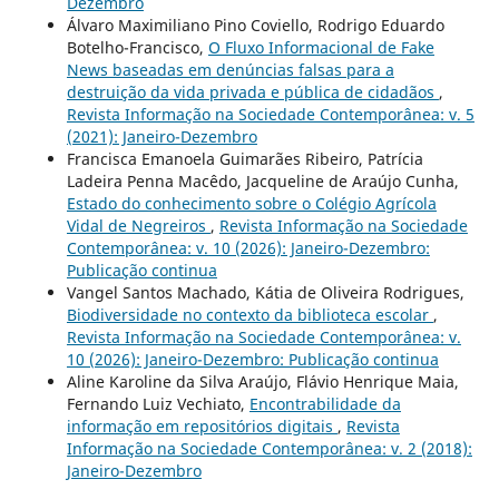
Dezembro
Álvaro Maximiliano Pino Coviello, Rodrigo Eduardo
Botelho-Francisco,
O Fluxo Informacional de Fake
News baseadas em denúncias falsas para a
destruição da vida privada e pública de cidadãos
,
Revista Informação na Sociedade Contemporânea: v. 5
(2021): Janeiro-Dezembro
Francisca Emanoela Guimarães Ribeiro, Patrícia
Ladeira Penna Macêdo, Jacqueline de Araújo Cunha,
Estado do conhecimento sobre o Colégio Agrícola
Vidal de Negreiros
,
Revista Informação na Sociedade
Contemporânea: v. 10 (2026): Janeiro-Dezembro:
Publicação continua
Vangel Santos Machado, Kátia de Oliveira Rodrigues,
Biodiversidade no contexto da biblioteca escolar
,
Revista Informação na Sociedade Contemporânea: v.
10 (2026): Janeiro-Dezembro: Publicação continua
Aline Karoline da Silva Araújo, Flávio Henrique Maia,
Fernando Luiz Vechiato,
Encontrabilidade da
informação em repositórios digitais
,
Revista
Informação na Sociedade Contemporânea: v. 2 (2018):
Janeiro-Dezembro