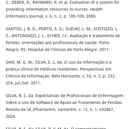
S.; DEBER, R.; RAYWARD, R. et al. Evaluation of a system for
providing information resources to nurses. Health
Informatics Journal, v. 6, n. 2, p. 100-109, 2000.
SANTOS, J. B. D.; PORTO, S. G.; SUZUKI, L. M.; SOSTIZZO, L.
Z.; ANTONIAZZI, J. L.; ECHER, I.C. Avaliação e tratamento de
feridas: orientações aos profissionais de saúde. Porto
Alegre, RS: Hospital de Clínicas de Porto Alegre. 2011.
SAVI, M. G. M.; SILVA, E. L. da. O uso da informação e a
prática clínica de médicos residentes. Perspectivas em
Ciência da Informação, Belo Horizonte, v. 16, n. 3, p. 232-
254, jul./set. 2011.
SILVA, B. S. da. Expectativas de Profissionais de Enfermagem
Sobre o Uso de Software de Apoio ao Tratamento de Feridas.
Revista da UI_IPSantarém, Santarém, v. 12, n. 1, e32867,
2024.
SILVA, B. S. da; SILVA, P. V. M. da. O comportamento