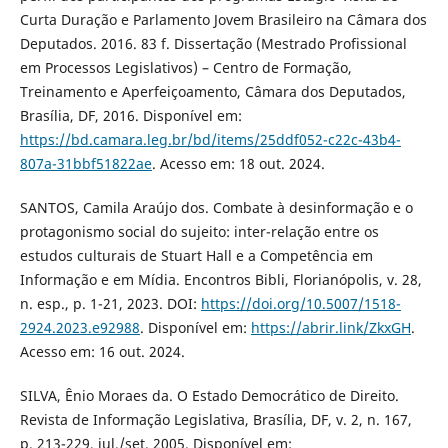
Curta Duração e Parlamento Jovem Brasileiro na Câmara dos
Deputados. 2016. 83 f. Dissertação (Mestrado Profissional
em Processos Legislativos) – Centro de Formação,
Treinamento e Aperfeiçoamento, Câmara dos Deputados,
Brasília, DF, 2016. Disponível em:
https://bd.camara.leg.br/bd/items/25ddf052-c22c-43b4-
807a-31bbf51822ae
. Acesso em: 18 out. 2024.
SANTOS, Camila Araújo dos. Combate à desinformação e o
protagonismo social do sujeito: inter-relação entre os
estudos culturais de Stuart Hall e a Competência em
Informação e em Mídia. Encontros Bibli, Florianópolis, v. 28,
n. esp., p. 1-21, 2023. DOI:
https://doi.org/10.5007/1518-
2924.2023.e92988
. Disponível em:
https://abrir.link/ZkxGH
.
Acesso em: 16 out. 2024.
SILVA, Ênio Moraes da. O Estado Democrático de Direito.
Revista de Informação Legislativa, Brasília, DF, v. 2, n. 167,
p. 213-229, jul./set. 2005. Disponível em: