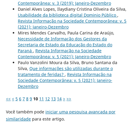
Contemporânea: v. 3 (2019): Janeiro-Dezembro
Daniel Alves Lopes, Ilaydiany Cristina Oliveira da Silva,
Usabilidade da biblioteca digital Dominio Público
,
Revista Informação na Sociedade Contemporânea: v. 5
(2021): Janeiro-Dezembro
Mires Mendes Carvalho, Paula Carina de Araújo,
Necessidade de Informação dos Gestores da
Secretaria de Estado da Educação do Estado do
Paraná
,
Revista Informação na Sociedade
Contemporânea: v. 5 (2021): Janeiro-Dezembro
Paulo Vanzolini Moura da Silva, Bruno Santana da
Silva,
Que informações são utilizadas durante o
tratamento de feridas?
,
Revista Informação na
Sociedade Contemporânea: v. 5 (2021): Janeiro-
Dezembro
<<
<
5
6
7
8
9
10
11
12
13
14
>
>>
Você também pode
iniciar uma pesquisa avançada por
similaridade
para este artigo.