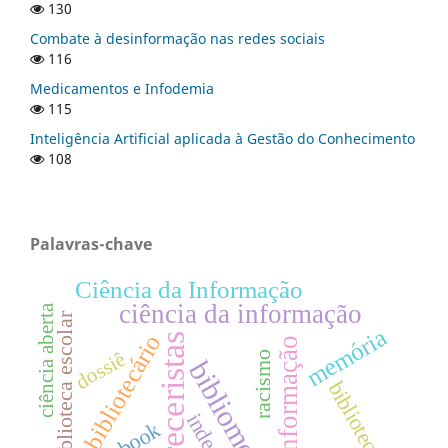
130
Combate à desinformação nas redes sociais
116
Medicamentos e Infodemia
115
Inteligência Artificial aplicada à Gestão do Conhecimento
108
Palavras-chave
Ciência da Informação
ciência da informação
ciência aberta
biblioteca escolar
memória
bibliotecário
pareceristas
desinformação
dossiê
racismo
bibliometria
biblioteca