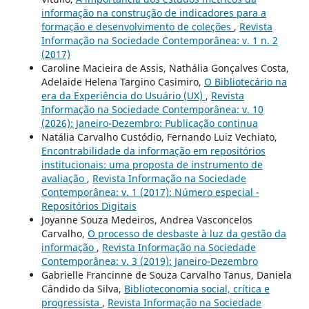
informação na construção de indicadores para a
formação e desenvolvimento de coleções
,
Revista
Informação na Sociedade Contemporânea: v. 1 n. 2
(2017)
Caroline Macieira de Assis, Nathália Gonçalves Costa,
Adelaide Helena Targino Casimiro,
O Bibliotecário na
era da Experiência do Usuário (UX)
,
Revista
Informação na Sociedade Contemporânea: v. 10
(2026): Janeiro-Dezembro: Publicação continua
Natália Carvalho Custódio, Fernando Luiz Vechiato,
Encontrabilidade da informação em repositórios
institucionais: uma proposta de instrumento de
avaliação
,
Revista Informação na Sociedade
Contemporânea: v. 1 (2017): Número especial -
Repositórios Digitais
Joyanne Souza Medeiros, Andrea Vasconcelos
Carvalho,
O processo de desbaste à luz da gestão da
informação
,
Revista Informação na Sociedade
Contemporânea: v. 3 (2019): Janeiro-Dezembro
Gabrielle Francinne de Souza Carvalho Tanus, Daniela
Cândido da Silva,
Biblioteconomia social, crítica e
progressista
,
Revista Informação na Sociedade