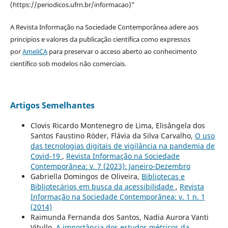
(https://periodicos.ufrn.br/informacao)"
A Revista Informação na Sociedade Contemporânea adere aos
principios e valores da publicação científica como expressos
por
AmeliCA
para preservar o acceso aberto ao conhecimento
científico sob modelos não comerciais.
Artigos Semelhantes
Clovis Ricardo Montenegro de Lima, Elisângela dos
Santos Faustino Röder, Flávia da Silva Carvalho,
O uso
das tecnologias digitais de vigilância na pandemia de
Covid-19
,
Revista Informação na Sociedade
Contemporânea: v. 7 (2023): Janeiro-Dezembro
Gabriella Domingos de Oliveira,
Bibliotecas e
Bibliotecários em busca da acessibilidade
,
Revista
Informação na Sociedade Contemporânea: v. 1 n. 1
(2014)
Raimunda Fernanda dos Santos, Nadia Aurora Vanti
Vitullo,
A importância dos estudos métricos da