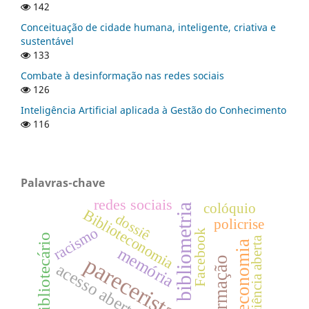
142
Conceituação de cidade humana, inteligente, criativa e
sustentável
133
Combate à desinformação nas redes sociais
126
Inteligência Artificial aplicada à Gestão do Conhecimento
116
Palavras-chave
redes sociais
colóquio
bibliometria
Biblioteconomia
dossiê
policrise
racismo
Facebook
bibliotecário
ciência aberta
biblioteconomia
memória
pareceristas
acesso aberto