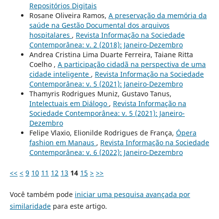
Repositórios Digitais
Rosane Oliveira Ramos,
A preservação da memória da
saúde na Gestão Documental dos arquivos
hospitalares
,
Revista Informação na Sociedade
Contemporânea: v. 2 (2018): Janeiro-Dezembro
Andrea Cristina Lima Duarte Ferreira, Taiane Ritta
Coelho ,
A participação cidadã na perspectiva de uma
cidade inteligente
,
Revista Informação na Sociedade
Contemporânea: v. 5 (2021): Janeiro-Dezembro
Thamyris Rodrigues Muniz, Gustavo Tanus,
Intelectuais em Diálogo
,
Revista Informação na
Sociedade Contemporânea: v. 5 (2021): Janeiro-
Dezembro
Felipe Vlaxio, Elionilde Rodrigues de França,
Ópera
fashion em Manaus
,
Revista Informação na Sociedade
Contemporânea: v. 6 (2022): Janeiro-Dezembro
<<
<
9
10
11
12
13
14
15
>
>>
Você também pode
iniciar uma pesquisa avançada por
similaridade
para este artigo.