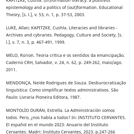
KAPITZKE, Cushla. (In)formation literacy: a positivist
epistemology and a politics of (out)formation. Educational
Theory, [s. l.], v. 53, n. 1, p. 37-53, 2003.
LUKE, Allan; KAPITZKE, Cushla. Literacies and libraries -
Archives and cybraries. Pedagogy, Culture and Society, [s.
l.], v. 7, n. 3, p. 467-491, 1999.
MELO, Rúrion. Teoria crítica e os sentidos da emancipação.
Caderno CRH, Salvador, v. 24, n. 62, p. 249-262, maio/ago.
2011.
MENDONÇA, Neide Rodrigues de Souza. Desburocratização
linguística: Como simplificar textos administrativos. São
Paulo: Livraria Pioneira Editora, 1987.
MONTOLÍO DURÁN, Estrella. La Administración somos
todos. Pero, ¿nos habla a todos? In: INSTITUTO CERVANTES.
El español en el mundo 2023: Anuario del Instituto
Cervantes. Madri: Instituto Cervantes, 2023. p.247-266