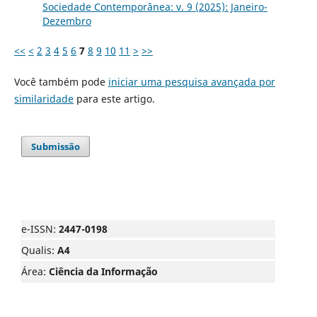
Sociedade Contemporânea: v. 9 (2025): Janeiro-
Dezembro
<<
<
2
3
4
5
6
7
8
9
10
11
>
>>
Você também pode
iniciar uma pesquisa avançada por
similaridade
para este artigo.
Submissão
e-ISSN:
2447-0198
Qualis:
A4
Área:
Ciência da Informação