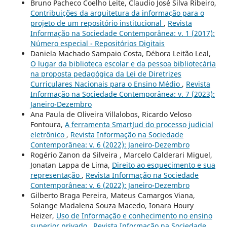
Bruno Pacheco Coelho Leite, Claudio José Silva Ribeiro,
Contribuições da arquitetura da informação para o
projeto de um repositório institucional
,
Revista
Informação na Sociedade Contemporânea: v. 1 (2017):
Número especial - Repositórios Digitais
Daniela Machado Sampaio Costa, Débora Leitão Leal,
O lugar da biblioteca escolar e da pessoa bibliotecária
na proposta pedagógica da Lei de Diretrizes
Curriculares Nacionais para o Ensino Médio
,
Revista
Informação na Sociedade Contemporânea: v. 7 (2023):
Janeiro-Dezembro
Ana Paula de Oliveira Villalobos, Ricardo Veloso
Fontoura,
A ferramenta SmartJud do processo judicial
eletrônico
,
Revista Informação na Sociedade
Contemporânea: v. 6 (2022): Janeiro-Dezembro
Rogério Zanon da Silveira , Marcelo Calderari Miguel,
Jonatan Lappa de Lima,
Direito ao esquecimento e sua
representação
,
Revista Informação na Sociedade
Contemporânea: v. 6 (2022): Janeiro-Dezembro
Gilberto Braga Pereira, Mateus Camargos Viana,
Solange Madalena Souza Macedo, Ionara Houry
Heizer,
Uso de Informação e conhecimento no ensino
superior privado
,
Revista Informação na Sociedade