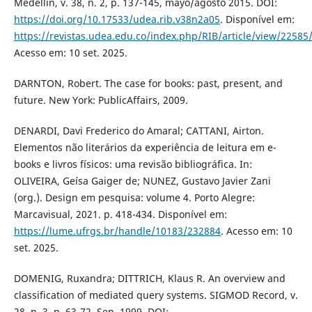
Medellín, v. 38, n. 2, p. 137-145, mayo/agosto 2015. DOI:
https://doi.org/10.17533/udea.rib.v38n2a05
. Disponível em:
https://revistas.udea.edu.co/index.php/RIB/article/view/22585
Acesso em: 10 set. 2025.
DARNTON, Robert. The case for books: past, present, and
future. New York: PublicAffairs, 2009.
DENARDI, Davi Frederico do Amaral; CATTANI, Airton.
Elementos não literários da experiência de leitura em e-
books e livros físicos: uma revisão bibliográfica. In:
OLIVEIRA, Geísa Gaiger de; NUNEZ, Gustavo Javier Zani
(org.). Design em pesquisa: volume 4. Porto Alegre:
Marcavisual, 2021. p. 418-434. Disponível em:
https://lume.ufrgs.br/handle/10183/232884
. Acesso em: 10
set. 2025.
DOMENIG, Ruxandra; DITTRICH, Klaus R. An overview and
classification of mediated query systems. SIGMOD Record, v.
28, n. 3, p. 63-72, Sep. 1999. DOI: