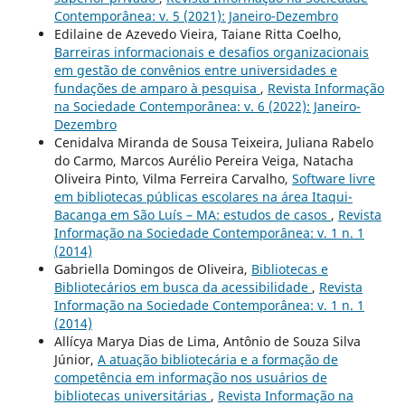
Contemporânea: v. 5 (2021): Janeiro-Dezembro
Edilaine de Azevedo Vieira, Taiane Ritta Coelho,
Barreiras informacionais e desafios organizacionais
em gestão de convênios entre universidades e
fundações de amparo à pesquisa
,
Revista Informação
na Sociedade Contemporânea: v. 6 (2022): Janeiro-
Dezembro
Cenidalva Miranda de Sousa Teixeira, Juliana Rabelo
do Carmo, Marcos Aurélio Pereira Veiga, Natacha
Oliveira Pinto, Vilma Ferreira Carvalho,
Software livre
em bibliotecas públicas escolares na área Itaqui-
Bacanga em São Luís – MA: estudos de casos
,
Revista
Informação na Sociedade Contemporânea: v. 1 n. 1
(2014)
Gabriella Domingos de Oliveira,
Bibliotecas e
Bibliotecários em busca da acessibilidade
,
Revista
Informação na Sociedade Contemporânea: v. 1 n. 1
(2014)
Allícya Marya Dias de Lima, Antônio de Souza Silva
Júnior,
A atuação bibliotecária e a formação de
competência em informação nos usuários de
bibliotecas universitárias
,
Revista Informação na