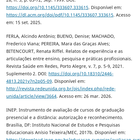
https://doi.org/10.1145/333607.333615
. Disponível em:
https://dl.acm.org/doi/pdf/10.1145/333607.333615
. Acesso
em: 15 set. 2025.
FERLA, Alcindo Antônio; BUENO, Denise; MACHADO,
Frederico Viana; PEREIRA, Mara das Graças Alves;
BITENCOURT, Renata Riffel. Relatos de experiência e as
articulações entre ensino, pesquisa e práticas profissionais.
Revista Saúde em Redes, Porto Alegre, v. 7, p. 5-9, 2021.
Suplemento 2. DOI:
https://doi.org/10.18310/2446-
4813.2021v7n2p05-09
. Disponível em:
http://revista.redeunida.org.br/ojs/index.php/rede-
unida/article/view/3664
. Acesso em: 26 mar. 2026.
INEP. Instrumento de avaliação de cursos de graduação
presencial e a distância: autorização e reconhecimento.
Brasília, DF: Instituto Nacional de Estudos e Pesquisas
Educacionais Anísio Teixeira/MEC, 2017b. Disponível em:
https://download.inep.gov.br/educacao_superior/avaliacao_c