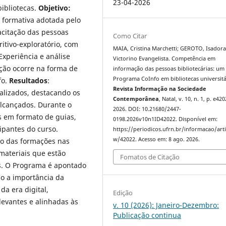
23-04-2026
bibliotecas.
Objetivo:
a formativa adotada pelo
acitação das pessoas
Como Citar
ritivo-exploratório, com
MAIA, Cristina Marchetti; GEROTO, Isador
Experiência e análise
Victorino Evangelista. Competência em
cação ocorre na forma de
informação das pessoas bibliotecárias: um
Programa CoInfo em bibliotecas universitá
fo.
Resultados
:
Revista Informação na Sociedade
alizados, destacando os
Contemporânea
, Natal, v. 10, n. 1, p. e420
alcançados. Durante o
2026. DOI: 10.21680/2447-
s em formato de guias,
0198.2026v10n1ID42022. Disponível em:
ipantes do curso.
https://periodicos.ufrn.br/informacao/arti
w/42022. Acesso em: 8 ago. 2026.
ivo das formações nas
 materiais que estão
Fomatos de Citação
as. O Programa é apontado
do a importância da
da era digital,
Edição
evantes e alinhadas às
v. 10 (2026): Janeiro-Dezembro:
Publicação continua