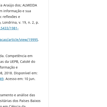
la Araújo dos; ALMEIDA
m informação e sua
: reflexões e
Londrina, v. 19, n. 2, p.
0.5433/1981-
macao/article/view/19995
.
ida. Competência em
cas da UEPB, Catolé do
nformação e
108, 2018. Disponível em:
949
. Acesso em: 10 jun.
amento e análise das
sitárias dos Países Baixos
do em Ciência da