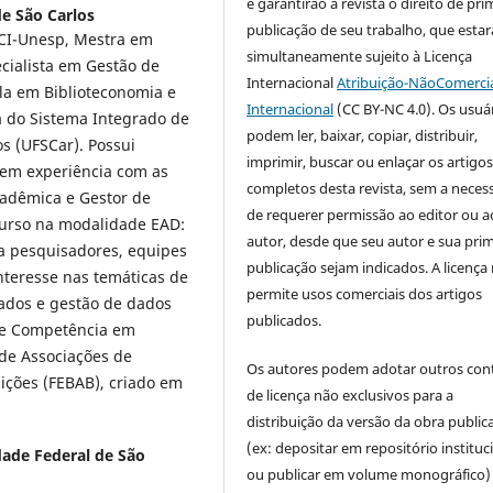
e garantirão à revista o direito de pri
de São Carlos
publicação de seu trabalho, que estar
CI-Unesp, Mestra em
simultaneamente sujeito à Licença
cialista em Gestão de
Internacional
Atribuição-NãoComercia
la em Biblioteconomia e
Internacional
(CC BY-NC 4.0). Os usuá
a do Sistema Integrado de
podem ler, baixar, copiar, distribuir,
os (UFSCar). Possui
imprimir, buscar ou enlaçar os artigo
tem experiência com as
completos desta revista, sem a neces
adêmica e Gestor de
de requerer permissão ao editor ou a
curso na modalidade EAD:
autor, desde que seu autor e sua prim
 pesquisadores, equipes
publicação sejam indicados. A licença
interesse nas temáticas de
permite usos comerciais dos artigos
ados e gestão de dados
publicados.
de Competência em
 de Associações de
Os autores podem adotar outros con
uições (FEBAB), criado em
de licença não exclusivos para a
distribuição da versão da obra public
(ex: depositar em repositório instituc
dade Federal de São
ou publicar em volume monográfico)