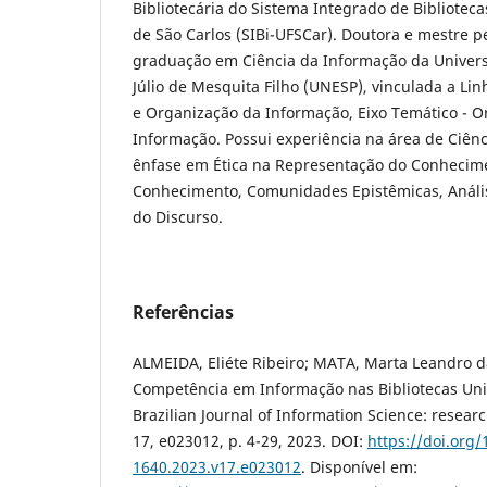
Bibliotecária do Sistema Integrado de Bibliotec
de São Carlos (SIBi-UFSCar). Doutora e mestre 
graduação em Ciência da Informação da Univers
Júlio de Mesquita Filho (UNESP), vinculada a Li
e Organização da Informação, Eixo Temático - O
Informação. Possui experiência na área de Ciên
ênfase em Ética na Representação do Conhecime
Conhecimento, Comunidades Epistêmicas, Análi
do Discurso.
Referências
ALMEIDA, Eliéte Ribeiro; MATA, Marta Leandro 
Competência em Informação nas Bibliotecas Unive
Brazilian Journal of Information Science: research
17, e023012, p. 4-29, 2023. DOI:
https://doi.org
1640.2023.v17.e023012
. Disponível em: