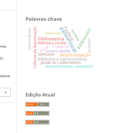
Palavras-chave
pareceristas
Facebook
Ciência da Informação
a
bibliotecário
racismo
ciência aberta
memória
bibliometria
policrise
biblioteca escolar
rias.
Covid-19
dossiê
acesso aberto
desinformação
indexação
biblioteca universitária
22 ,
gestão do conhecimento
desenvolvimento sustentável
cle/vie
Edição Atual