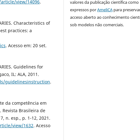
/article/view/14096
.
valores da publicação científica como
expressos por
AmeliCA
para preserva
acceso aberto ao conhecimento cientí
ES. Characteristics of
sob modelos não comerciais.
est practices: a
ics
. Acesso em: 20 set.
IES. Guidelines for
aco, IL: ALA, 2011.
s/guidelinesinstruction
.
arte da competência em
 Revista Brasileira de
, n. esp., p. 1-12, 2021.
rticle/view/1632
. Acesso