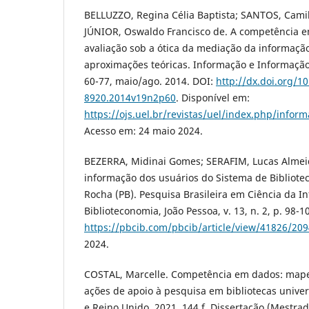
BELLUZZO, Regina Célia Baptista; SANTOS, Cami
JÚNIOR, Oswaldo Francisco de. A competência e
avaliação sob a ótica da mediação da informação
aproximações teóricas. Informação e Informação, 
60-77, maio/ago. 2014. DOI:
http://dx.doi.org/1
8920.2014v19n2p60
. Disponível em:
https://ojs.uel.br/revistas/uel/index.php/infor
Acesso em: 24 maio 2024.
BEZERRA, Midinai Gomes; SERAFIM, Lucas Alme
informação dos usuários do Sistema de Bibliote
Rocha (PB). Pesquisa Brasileira em Ciência da I
Biblioteconomia, João Pessoa, v. 13, n. 2, p. 98-
https://pbcib.com/pbcib/article/view/41826/20
2024.
COSTAL, Marcelle. Competência em dados: mape
ações de apoio à pesquisa em bibliotecas univer
e Reino Unido. 2021. 144 f. Dissertação (Mestra