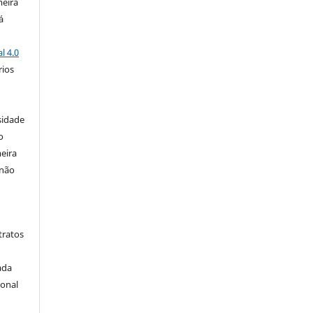
meira
á
l 4.0
rios
s
sidade
o
eira
 não
tratos
ada
ional