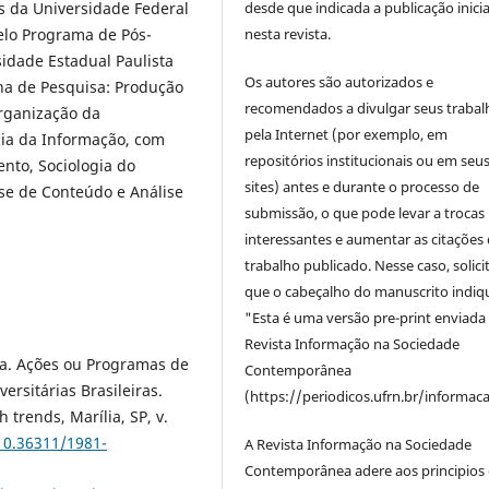
desde que indicada a publicação inicia
as da Universidade Federal
nesta revista.
pelo Programa de Pós-
idade Estadual Paulista
Os autores são autorizados e
nha de Pesquisa: Produção
recomendados a divulgar seus trabal
rganização da
pela Internet (por exemplo, em
cia da Informação, com
repositórios institucionais ou em seu
nto, Sociologia do
sites) antes e durante o processo de
se de Conteúdo e Análise
submissão, o que pode levar a trocas
interessantes e aumentar as citações 
trabalho publicado. Nesse caso, solic
que o cabeçalho do manuscrito indiq
"Esta é uma versão pre-print enviada
Revista Informação na Sociedade
da. Ações ou Programas de
Contemporânea
rsitárias Brasileiras.
(https://periodicos.ufrn.br/informac
 trends, Marília, SP, v.
/10.36311/1981-
A Revista Informação na Sociedade
Contemporânea adere aos principios 