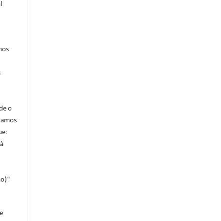
l
hos
s
de o
itamos
ue:
 à
ao)"
e