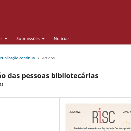
as
Submissões
Notícias
 Publicação continua
/
Artigos
 das pessoas bibliotecárias
as