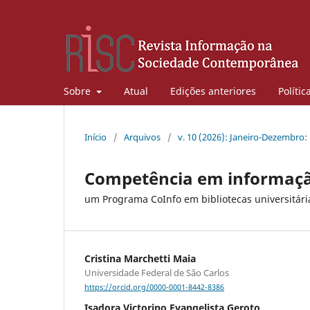
Sobre
Atual
Edições anteriores
Polític
Início
/
Arquivos
/
v. 10 (2026): Janeiro-Dezembro:
Competência em informação
um Programa CoInfo em bibliotecas universitári
Cristina Marchetti Maia
Universidade Federal de São Carlos
https://orcid.org/0000-0001-8442-8386
Isadora Victorino Evangelista Geroto