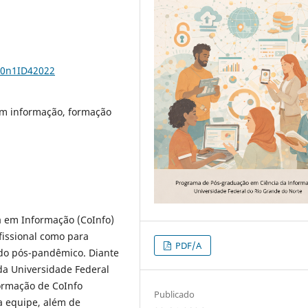
10n1ID42022
em informação, formação
 em Informação (CoInfo)
fissional como para
PDF/A
odo pós-pandêmico. Diante
 da Universidade Federal
ormação de CoInfo
Publicado
a equipe, além de