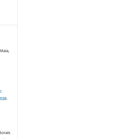
 Maia,
a
-
ense
.
:
torais