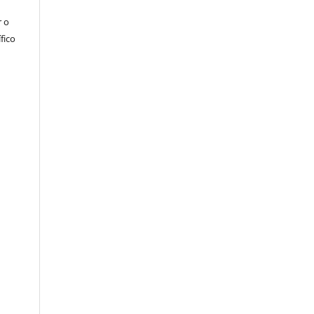
r o
fico