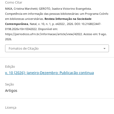
Como Citar
MAIA, Cristina Marchetti; GEROTO, Isadora Victorino Evangelista.
Competência em informação das pessoas bibliotecárias: um Programa CoInfo
em bibliotecas universitárias.
Revista Informação na Sociedade
Contemporânea
, Natal, v. 10, n. 1, p. e42022 , 2026. DOI: 10.21680/2447-
0198.2026v10n1ID42022. Disponível em:
https://periodicos.ufrn.br/informacao/article/view/42022. Acesso em: 9 ago.
2026.
Fomatos de Citação
Edição
v. 10 (2026): Janeiro-Dezembro: Publicação continua
Seção
Artigos
Licença