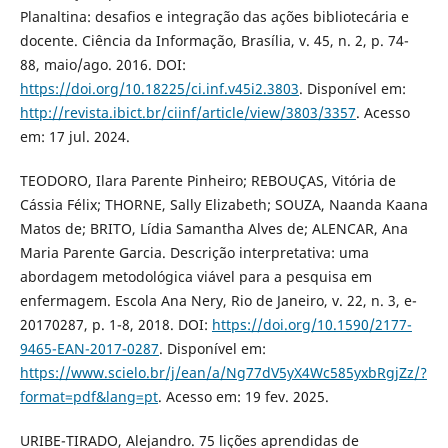
Planaltina: desafios e integração das ações bibliotecária e
docente. Ciência da Informação, Brasília, v. 45, n. 2, p. 74-
88, maio/ago. 2016. DOI:
https://doi.org/10.18225/ci.inf.v45i2.3803
. Disponível em:
http://revista.ibict.br/ciinf/article/view/3803/3357
. Acesso
em: 17 jul. 2024.
TEODORO, Ilara Parente Pinheiro; REBOUÇAS, Vitória de
Cássia Félix; THORNE, Sally Elizabeth; SOUZA, Naanda Kaana
Matos de; BRITO, Lídia Samantha Alves de; ALENCAR, Ana
Maria Parente Garcia. Descrição interpretativa: uma
abordagem metodológica viável para a pesquisa em
enfermagem. Escola Ana Nery, Rio de Janeiro, v. 22, n. 3, e-
20170287, p. 1-8, 2018. DOI:
https://doi.org/10.1590/2177-
9465-EAN-2017-0287
. Disponível em:
https://www.scielo.br/j/ean/a/Ng77dV5yX4Wc585yxbRgjZz/?
format=pdf&lang=pt
. Acesso em: 19 fev. 2025.
URIBE-TIRADO, Alejandro. 75 lições aprendidas de