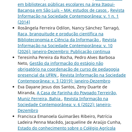
em bibliotecas públicas escolares na área Itaqui-
Bacanga em São Luís – MA: estudos de casos
,
Revista
Informação na Sociedade Contemporânea: v. 1 n. 1
(2014)
Rosângela Ferreira Odilon, Nancy Sánchez Tarragó,
Raça, branquitude e produção científica na
Biblioteconomia e Ciência da Informação
,
Revista
Informação na Sociedade Contemporânea: v. 10
(2026): Janeiro-Dezembro: Publicação continua
Teresinha Pereira da Rocha, Pedro Alves Barbosa
Neto,
Gestão da informação do estágio não
obrigatório na coordenação de curso de pedagogia
presencial da UFRN
,
Revista Informação na Sociedade
Contemporânea: v. 3 (2019): Janeiro-Dezembro
Eva Dayane Jesus dos Santos, Zeny Duarte de
Miranda,
A Casa de Farinha do Povoado Terreirão,
Muniz Ferreira, Bahia
,
Revista Informação na
Sociedade Contemporânea: v. 6 (2022): Janeiro-
Dezembro
Francisca Emanoela Guimarães Ribeiro, Patrícia
Ladeira Penna Macêdo, Jacqueline de Araújo Cunha,
Estado do conhecimento sobre o Colégio Agrícola