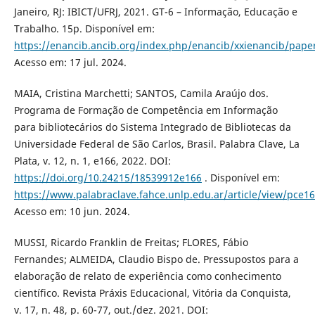
Janeiro, RJ: IBICT/UFRJ, 2021. GT-6 – Informação, Educação e
Trabalho. 15p. Disponível em:
https://enancib.ancib.org/index.php/enancib/xxienancib/pape
Acesso em: 17 jul. 2024.
MAIA, Cristina Marchetti; SANTOS, Camila Araújo dos.
Programa de Formação de Competência em Informação
para bibliotecários do Sistema Integrado de Bibliotecas da
Universidade Federal de São Carlos, Brasil. Palabra Clave, La
Plata, v. 12, n. 1, e166, 2022. DOI:
https://doi.org/10.24215/18539912e166
. Disponível em:
https://www.palabraclave.fahce.unlp.edu.ar/article/view/pce1
Acesso em: 10 jun. 2024.
MUSSI, Ricardo Franklin de Freitas; FLORES, Fábio
Fernandes; ALMEIDA, Claudio Bispo de. Pressupostos para a
elaboração de relato de experiência como conhecimento
científico. Revista Práxis Educacional, Vitória da Conquista,
v. 17, n. 48, p. 60-77, out./dez. 2021. DOI: