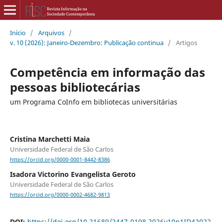
Início
/
Arquivos
/
v. 10 (2026): Janeiro-Dezembro: Publicação continua
/
Artigos
Competência em informação das
pessoas bibliotecárias
um Programa CoInfo em bibliotecas universitárias
Cristina Marchetti Maia
Universidade Federal de São Carlos
https://orcid.org/0000-0001-8442-8386
Isadora Victorino Evangelista Geroto
Universidade Federal de São Carlos
https://orcid.org/0000-0002-4682-9813
DOI:
https://doi.org/10.21680/2447-0198.2026v10n1ID42022