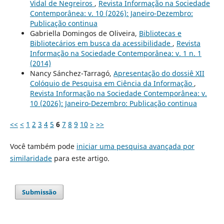
Vidal de Negreiros
,
Revista Informação na Sociedade
Contemporânea: v. 10 (2026): Janeiro-Dezembro:
Publicação continua
Gabriella Domingos de Oliveira,
Bibliotecas e
Bibliotecários em busca da acessibilidade
,
Revista
Informação na Sociedade Contemporânea: v. 1 n. 1
(2014)
Nancy Sánchez-Tarragó,
Apresentação do dossiê XII
Colóquio de Pesquisa em Ciência da Informação
,
Revista Informação na Sociedade Contemporânea: v.
10 (2026): Janeiro-Dezembro: Publicação continua
<<
<
1
2
3
4
5
6
7
8
9
10
>
>>
Você também pode
iniciar uma pesquisa avançada por
similaridade
para este artigo.
Submissão