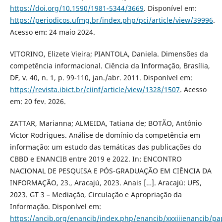
https://doi.org/10.1590/1981-5344/3669
. Disponível em:
https://periodicos.ufmg.br/index.php/pci/article/view/39996
.
Acesso em: 24 maio 2024.
VITORINO, Elizete Vieira; PIANTOLA, Daniela. Dimensões da
competência informacional. Ciência da Informação, Brasília,
DF, v. 40, n. 1, p. 99-110, jan./abr. 2011. Disponível em:
https://revista.ibict.br/ciinf/article/view/1328/1507
. Acesso
em: 20 fev. 2026.
ZATTAR, Marianna; ALMEIDA, Tatiana de; BOTÃO, Antônio
Victor Rodrigues. Análise de domínio da competência em
informação: um estudo das temáticas das publicações do
CBBD e ENANCIB entre 2019 e 2022. In: ENCONTRO
NACIONAL DE PESQUISA E PÓS-GRADUAÇÃO EM CIÊNCIA DA
INFORMAÇÃO, 23., Aracajú, 2023. Anais […]. Aracajú: UFS,
2023. GT 3 – Mediação, Circulação e Apropriação da
Informação. Disponível em:
https://ancib.org/enancib/index.php/enancib/xxxiiienancib/pa