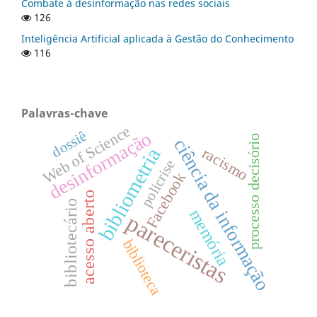
Combate à desinformação nas redes sociais
126
Inteligência Artificial aplicada à Gestão do Conhecimento
116
Palavras-chave
Web of Science
desinformação
dossiê
processo decisório
ciência da informação
racismo
bibliometria
policrise
Facebook
acesso aberto
bibliotecário
memória
pareceristas
biblioteca