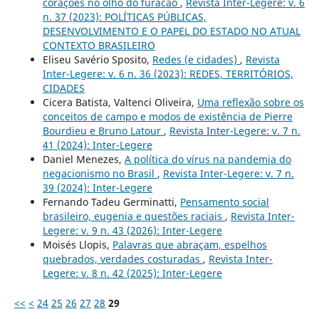
corações no olho do furacão
,
Revista Inter-Legere: v. 6
n. 37 (2023): POLÍTICAS PÚBLICAS,
DESENVOLVIMENTO E O PAPEL DO ESTADO NO ATUAL
CONTEXTO BRASILEIRO
Eliseu Savério Sposito,
Redes (e cidades)
,
Revista
Inter-Legere: v. 6 n. 36 (2023): REDES, TERRITÓRIOS,
CIDADES
Cicera Batista, Valtenci Oliveira,
Uma reflexão sobre os
conceitos de campo e modos de existência de Pierre
Bourdieu e Bruno Latour
,
Revista Inter-Legere: v. 7 n.
41 (2024): Inter-Legere
Daniel Menezes,
A política do vírus na pandemia do
negacionismo no Brasil
,
Revista Inter-Legere: v. 7 n.
39 (2024): Inter-Legere
Fernando Tadeu Germinatti,
Pensamento social
brasileiro, eugenia e questões raciais
,
Revista Inter-
Legere: v. 9 n. 43 (2026): Inter-Legere
Moisés Llopis,
Palavras que abraçam, espelhos
quebrados, verdades costuradas
,
Revista Inter-
Legere: v. 8 n. 42 (2025): Inter-Legere
<<
<
24
25
26
27
28
29