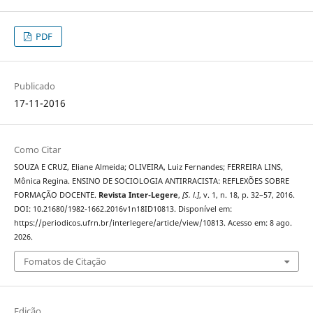
PDF
Publicado
17-11-2016
Como Citar
SOUZA E CRUZ, Eliane Almeida; OLIVEIRA, Luiz Fernandes; FERREIRA LINS,
Mônica Regina. ENSINO DE SOCIOLOGIA ANTIRRACISTA: REFLEXÕES SOBRE
FORMAÇÃO DOCENTE.
Revista Inter-Legere
,
[S. l.]
, v. 1, n. 18, p. 32–57, 2016.
DOI: 10.21680/1982-1662.2016v1n18ID10813. Disponível em:
https://periodicos.ufrn.br/interlegere/article/view/10813. Acesso em: 8 ago.
2026.
Fomatos de Citação
Edição