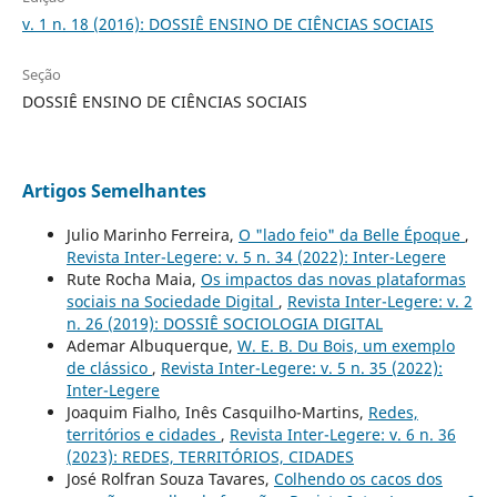
v. 1 n. 18 (2016): DOSSIÊ ENSINO DE CIÊNCIAS SOCIAIS
Seção
DOSSIÊ ENSINO DE CIÊNCIAS SOCIAIS
Artigos Semelhantes
Julio Marinho Ferreira,
O "lado feio" da Belle Époque
,
Revista Inter-Legere: v. 5 n. 34 (2022): Inter-Legere
Rute Rocha Maia,
Os impactos das novas plataformas
sociais na Sociedade Digital
,
Revista Inter-Legere: v. 2
n. 26 (2019): DOSSIÊ SOCIOLOGIA DIGITAL
Ademar Albuquerque,
W. E. B. Du Bois, um exemplo
de clássico
,
Revista Inter-Legere: v. 5 n. 35 (2022):
Inter-Legere
Joaquim Fialho, Inês Casquilho-Martins,
Redes,
territórios e cidades
,
Revista Inter-Legere: v. 6 n. 36
(2023): REDES, TERRITÓRIOS, CIDADES
José Rolfran Souza Tavares,
Colhendo os cacos dos