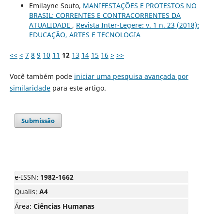
Emilayne Souto,
MANIFESTAÇÕES E PROTESTOS NO
BRASIL: CORRENTES E CONTRACORRENTES DA
ATUALIDADE
,
Revista Inter-Legere: v. 1 n. 23 (2018):
EDUCAÇÃO, ARTES E TECNOLOGIA
<<
<
7
8
9
10
11
12
13
14
15
16
>
>>
Você também pode
iniciar uma pesquisa avançada por
similaridade
para este artigo.
Submissão
e-ISSN:
1982-1662
Qualis:
A4
Área:
Ciências Humanas