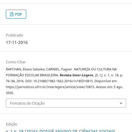
PDF
Publicado
17-11-2016
Como Citar
RAPCHAN, Eliane Sebeika; CARNIEL, Fagner. NATUREZA OU CULTURA NA
FORMAÇÃO ESCOLAR BRASILEIRA.
Revista Inter-Legere
,
[S. l.]
, v. 1, n. 18, p.
76–94, 2016. DOI: 10.21680/1982-1662.2016v1n18ID10815. Disponível em:
https://periodicos.ufrn.br/interlegere/article/view/10815. Acesso em: 5 ago.
2026.
Fomatos de Citação
Edição
v. 1 n. 18 (2016): DOSSIÊ ENSINO DE CIÊNCIAS SOCIAIS