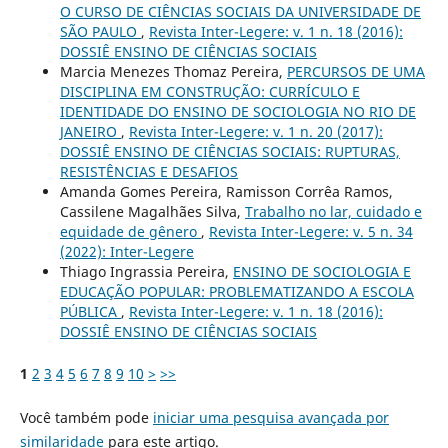
O CURSO DE CIÊNCIAS SOCIAIS DA UNIVERSIDADE DE
SÃO PAULO
,
Revista Inter-Legere: v. 1 n. 18 (2016):
DOSSIÊ ENSINO DE CIÊNCIAS SOCIAIS
Marcia Menezes Thomaz Pereira,
PERCURSOS DE UMA
DISCIPLINA EM CONSTRUÇÃO: CURRÍCULO E
IDENTIDADE DO ENSINO DE SOCIOLOGIA NO RIO DE
JANEIRO
,
Revista Inter-Legere: v. 1 n. 20 (2017):
DOSSIÊ ENSINO DE CIÊNCIAS SOCIAIS: RUPTURAS,
RESISTÊNCIAS E DESAFIOS
Amanda Gomes Pereira, Ramisson Corrêa Ramos,
Cassilene Magalhães Silva,
Trabalho no lar, cuidado e
equidade de gênero
,
Revista Inter-Legere: v. 5 n. 34
(2022): Inter-Legere
Thiago Ingrassia Pereira,
ENSINO DE SOCIOLOGIA E
EDUCAÇÃO POPULAR: PROBLEMATIZANDO A ESCOLA
PÚBLICA
,
Revista Inter-Legere: v. 1 n. 18 (2016):
DOSSIÊ ENSINO DE CIÊNCIAS SOCIAIS
1
2
3
4
5
6
7
8
9
10
>
>>
Você também pode
iniciar uma pesquisa avançada por
similaridade
para este artigo.