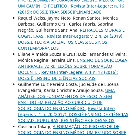
UM CAMINHO POLÍTICO
,
Revista Inter-Legere: n. 16
(2015): DOSSIÊ TRANSDISCIPLINARIDADE
Raquel Weiss, Jayme Neto, Renan Santos, Monica
Barbosa, Guillermo Orsi, Carlos Fabris, Sabrina
Negrão, Guilherme Sant’ Ana,
REFRAÇÕES MORAIS E
COGNITIVAS
,
Revista Inter-Legere: v. 2 n. 24 (2019):
DOSSIÊ TEORIA SOCIAL: OS CLÁSSICOS NOS
CONTEMPORÂNEOS
Eliane Almeida Souza e Cruz, Luiz Fernandes Oliveira,
Mônica Regina Ferreira Lins,
ENSINO DE SOCIOLOGIA
ANTIRRACISTA: REFLEXÕES SOBRE FORMAÇÃO
DOCENTE
,
Revista Inter-Legere: v. 1 n. 18 (2016):
DOSSIÊ ENSINO DE CIÊNCIAS SOCIAIS
Guilherme Luiz Pereira Costa, Jucieude de Lucena
Evangelista, Karlla Christine Araújo Souza,
UMA
ANÁLISE DOS FUNDAMENTOS DA ESCOLA SEM
PARTIDO EM RELAÇÃO AO CURRÍCULO DE
SOCIOLOGIA DO ENSINO MÉDIO
,
Revista Inter-
Legere: v. 1 n. 20 (2017): DOSSIÊ ENSINO DE CIÊNCIAS
SOCIAIS: RUPTURAS, RESISTÊNCIAS E DESAFIOS
Cassiana Takagi,
A FORMAÇÃO DO PROFESSOR DE
SOCIOLOGIA DO ENSINO MÉDIO: UM ESTUDO SOBRE