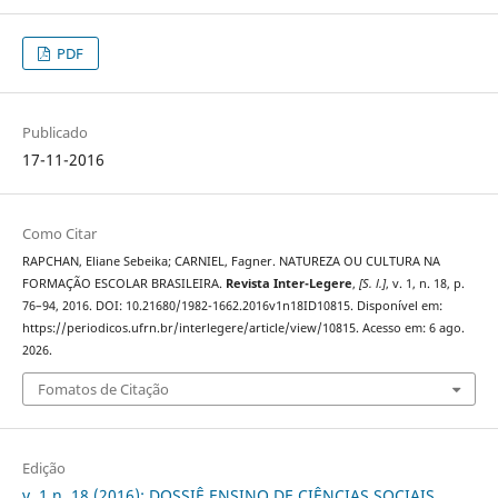
PDF
Publicado
17-11-2016
Como Citar
RAPCHAN, Eliane Sebeika; CARNIEL, Fagner. NATUREZA OU CULTURA NA
FORMAÇÃO ESCOLAR BRASILEIRA.
Revista Inter-Legere
,
[S. l.]
, v. 1, n. 18, p.
76–94, 2016. DOI: 10.21680/1982-1662.2016v1n18ID10815. Disponível em:
https://periodicos.ufrn.br/interlegere/article/view/10815. Acesso em: 6 ago.
2026.
Fomatos de Citação
Edição
v. 1 n. 18 (2016): DOSSIÊ ENSINO DE CIÊNCIAS SOCIAIS