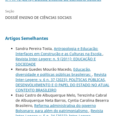
Seção
DOSSIÊ ENSINO DE CIÊNCIAS SOCIAIS
Artigos Semelhantes
Sandra Pereira Tosta,
Antropologia e Educação:
Interfaces em Construção e as Culturas na Escola
,
Revista Inter-Legere: n. 9 (2011): EDUCAÇÃO E
SOCIEDADE
Renata Guedes Mourão Macedo,
Educação,
diversidade e políticas públicas brasileiras:
,
Revista
Inter-Legere: v. 6 n. 37 (2023): POLÍTICAS PÚBLICAS,
DESENVOLVIMENTO E O PAPEL DO ESTADO NO ATUAL
CONTEXTO BRASILEIRO
Esaú Castro de Albuquerque Melo, Terezinha Cabral
de Albuquerque Neta Barros, Cyntia Carolina Beserra
Brasileiro,
Reforma administrativa do governo
Bolsonaro: para além do patrimonialismo
,
Revista
Inter-Legere: v. 5 n. 34 (2022): Inter-Legere