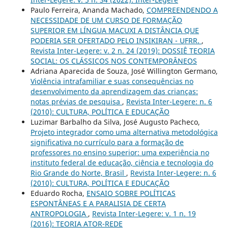
Paulo Ferreira, Ananda Machado,
COMPREENDENDO A
NECESSIDADE DE UM CURSO DE FORMAÇÃO
SUPERIOR EM LÍNGUA MACUXI A DISTÂNCIA QUE
PODERIA SER OFERTADO PELO INSIKIRAN - UFRR.
,
Revista Inter-Legere: v. 2 n. 24 (2019): DOSSIÊ TEORIA
SOCIAL: OS CLÁSSICOS NOS CONTEMPORÂNEOS
Adriana Aparecida de Souza, José Willington Germano,
Violência intrafamiliar e suas consequências no
desenvolvimento da aprendizagem das crianças:
notas prévias de pesquisa
,
Revista Inter-Legere: n. 6
(2010): CULTURA, POLÍTICA E EDUCAÇÃO
Luzimar Barbalho da Silva, José Augusto Pacheco,
Projeto integrador como uma alternativa metodológica
significativa no currículo para a formação de
professores no ensino superior: uma experiência no
instituto federal de educação, ciência e tecnologia do
Rio Grande do Norte, Brasil
,
Revista Inter-Legere: n. 6
(2010): CULTURA, POLÍTICA E EDUCAÇÃO
Eduardo Rocha,
ENSAIO SOBRE POLÍTICAS
ESPONTÂNEAS E A PARALISIA DE CERTA
ANTROPOLOGIA
,
Revista Inter-Legere: v. 1 n. 19
(2016): TEORIA ATOR-REDE