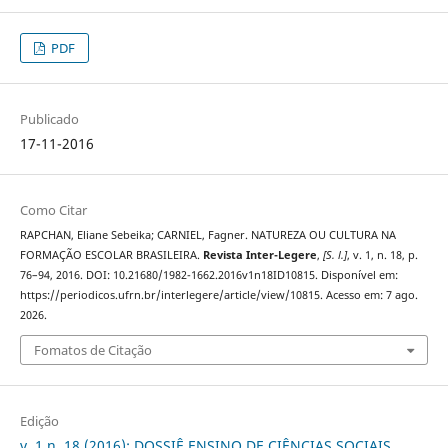
PDF
Publicado
17-11-2016
Como Citar
RAPCHAN, Eliane Sebeika; CARNIEL, Fagner. NATUREZA OU CULTURA NA
FORMAÇÃO ESCOLAR BRASILEIRA.
Revista Inter-Legere
,
[S. l.]
, v. 1, n. 18, p.
76–94, 2016. DOI: 10.21680/1982-1662.2016v1n18ID10815. Disponível em:
https://periodicos.ufrn.br/interlegere/article/view/10815. Acesso em: 7 ago.
2026.
Fomatos de Citação
Edição
v. 1 n. 18 (2016): DOSSIÊ ENSINO DE CIÊNCIAS SOCIAIS