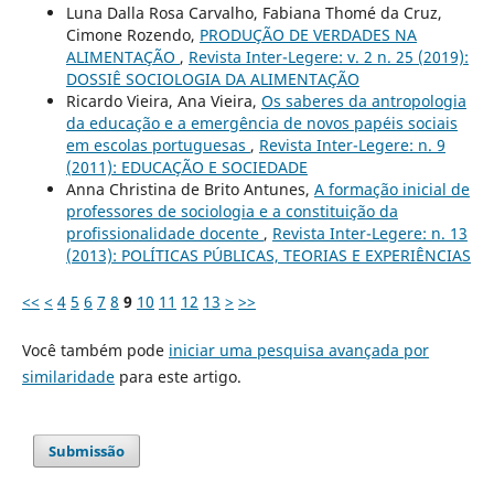
Luna Dalla Rosa Carvalho, Fabiana Thomé da Cruz,
Cimone Rozendo,
PRODUÇÃO DE VERDADES NA
ALIMENTAÇÃO
,
Revista Inter-Legere: v. 2 n. 25 (2019):
DOSSIÊ SOCIOLOGIA DA ALIMENTAÇÃO
Ricardo Vieira, Ana Vieira,
Os saberes da antropologia
da educação e a emergência de novos papéis sociais
em escolas portuguesas
,
Revista Inter-Legere: n. 9
(2011): EDUCAÇÃO E SOCIEDADE
Anna Christina de Brito Antunes,
A formação inicial de
professores de sociologia e a constituição da
profissionalidade docente
,
Revista Inter-Legere: n. 13
(2013): POLÍTICAS PÚBLICAS, TEORIAS E EXPERIÊNCIAS
<<
<
4
5
6
7
8
9
10
11
12
13
>
>>
Você também pode
iniciar uma pesquisa avançada por
similaridade
para este artigo.
Submissão