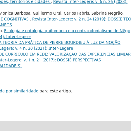
des, territórios e cidades
,
Revista Inter-Legere: v. 6 n. 36 (2023):
onica Barbosa, Guillermo Orsi, Carlos Fabris, Sabrina Negrão,
 E COGNITIVAS
,
Revista Inter-Legere: v. 2 n. 24 (2019): DOSSIÊ TE
ÂNEOS
ro,
Ecologia e ontologia quilombola e o contracolonialismo de Nêgo
24): Inter-Legere
A TEORIA DA PRÁTICA DE PIERRE BOURDIEU À LUZ DA NOÇÃO
Legere: v. 4 n. 30 (2021): Inter-Legere
E CURRÍCULO EM REDE: VALORIZAÇÃO DAS EXPERIÊNCIAS LIMIAR
nter-Legere: v. 1 n. 21 (2017): DOSSIÊ PERSPECTIVAS
ALIDADE(S)
da por similaridade
para este artigo.