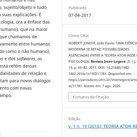
o, sujeito/objeto e tudo
Publicado
 suas explicações. É
07-04-2017
ologia, ora a ênfase das
 humano), que na maior
Como Citar
o que chamamos de
usivamente entre humanos
ROBERTI JUNIOR, João Paulo. UMA CIÊNCI
MODERNA SE REFAZ: POSSIBILIDADES
dido como o não humano),
AGENCIADAS ENTRE A TEORIA ATOR-REDE 
os e dos
softwares
, os
PSICOLOGIA.
Revista Inter-Legere
,
[S. l.]
,
está refém dessas
19, p. 65–82, 2017. DOI: 10.21680/1982-
dalidades de relação e
1662.2016v1n19ID11781. Disponível em:
ntam para novos diálogos
https://periodicos.ufrn.br/interlegere/arti
w/11781. Acesso em: 7 ago. 2026.
mento com novas
campo.
Fomatos de Citação
Edição
v. 1 n. 19 (2016): TEORIA ATOR-