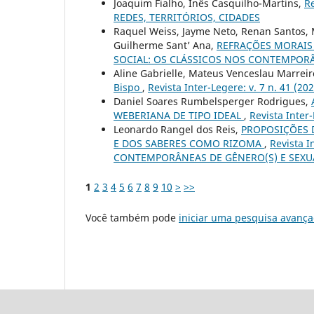
Joaquim Fialho, Inês Casquilho-Martins,
Re
REDES, TERRITÓRIOS, CIDADES
Raquel Weiss, Jayme Neto, Renan Santos, M
Guilherme Sant’ Ana,
REFRAÇÕES MORAIS
SOCIAL: OS CLÁSSICOS NOS CONTEMPOR
Aline Gabrielle, Mateus Venceslau Marrei
Bispo
,
Revista Inter-Legere: v. 7 n. 41 (20
Daniel Soares Rumbelsperger Rodrigues,
WEBERIANA DE TIPO IDEAL
,
Revista Inter-
Leonardo Rangel dos Reis,
PROPOSIÇÕES D
E DOS SABERES COMO RIZOMA
,
Revista I
CONTEMPORÂNEAS DE GÊNERO(S) E SEXU
1
2
3
4
5
6
7
8
9
10
>
>>
Você também pode
iniciar uma pesquisa avança