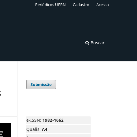
Periódicos UFRN
Cadastro
Acesso
Buscar
Submissão
S
e-ISSN:
1982-1662
Qualis:
A4