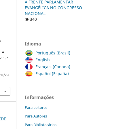
A FRENTE PARLAMENTAR
EVANGÉLICA NO CONGRESSO
NACIONAL
340
A
Idioma
Português (Brasil)
E A
 v. 1, n.
English
Français (Canada)
Español (España)
cle/vie
Informações
Para Leitores
Para Autores
REDE
Para Bibliotecários