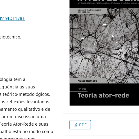
1n19ID11781
ciotécnico.
ologia tem a
requência as suas
os teórico-metodológicos.
s reflexões levantadas
eamento qualitativo e de
ocar em discussão uma
Teoria Ator-Rede e suas
PDF
rabalho está no modo como
ão humanos e nas