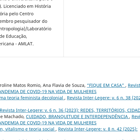
. Licenciado em História
ória pelo Centro
 Membro pesquisador do
tropologia)/Laboratório
ede Educação,
ericana - AMLAT.
roline Matos Romio, Ana Flavia de Souza,
“FIQUE EM CASA”
,
Revis
 A PANDEMIA DE COVID-19 NA VIDA DE MULHERES
a teoria feminista decolonial
,
Revista Inter-Legere: v. 6 n. 38 (20
Revista Inter-Legere: v. 6 n. 36 (2023): REDES, TERRITÓRIOS, CIDA
ine Machado,
CUIDADO, BRANQUITUDE E INTERDEPENDÊNCIA
,
Rev
 A PANDEMIA DE COVID-19 NA VIDA DE MULHERES
, vitalismo e teoria social
,
Revista Inter-Legere: v. 8 n. 42 (2025):