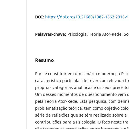
DOI:
https://doi.org/10.21680/1982-1662.2016v
Palavras-chave:
Psicologia. Teoria Ator-Rede. So
Resumo
Por se constituir em um cenário moderno, a Psic
característica particular de rever com elevada f
próprias categorias analíticas e os seus preceit
Um desses momentos de questionamento vem da
pela Teoria Ator-Rede. Esta pesquisa, com delin
problematização teórica, tem como objetivo col
série de reflexões que se têm realizado sobre a 
contribuições para a Psicologia. O foco neste t
são tratadas as associações entre humanos e n