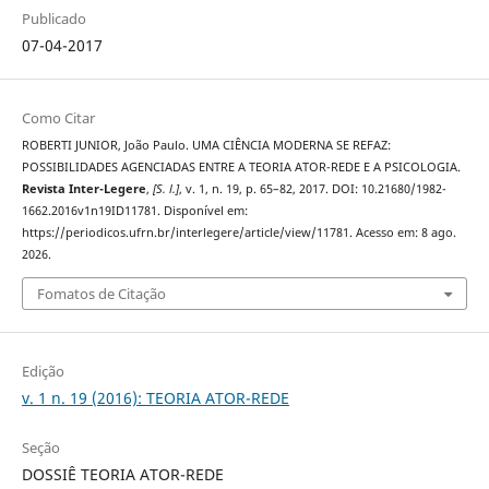
Publicado
07-04-2017
Como Citar
ROBERTI JUNIOR, João Paulo. UMA CIÊNCIA MODERNA SE REFAZ:
POSSIBILIDADES AGENCIADAS ENTRE A TEORIA ATOR-REDE E A PSICOLOGIA.
Revista Inter-Legere
,
[S. l.]
, v. 1, n. 19, p. 65–82, 2017. DOI: 10.21680/1982-
1662.2016v1n19ID11781. Disponível em:
https://periodicos.ufrn.br/interlegere/article/view/11781. Acesso em: 8 ago.
2026.
Fomatos de Citação
Edição
v. 1 n. 19 (2016): TEORIA ATOR-REDE
Seção
DOSSIÊ TEORIA ATOR-REDE