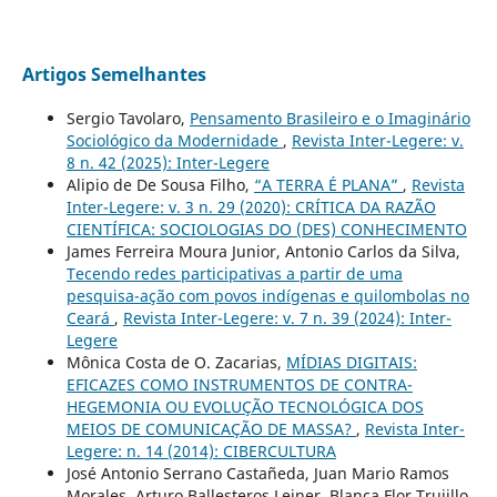
Artigos Semelhantes
Sergio Tavolaro,
Pensamento Brasileiro e o Imaginário
Sociológico da Modernidade
,
Revista Inter-Legere: v.
8 n. 42 (2025): Inter-Legere
Alipio de De Sousa Filho,
“A TERRA É PLANA”
,
Revista
Inter-Legere: v. 3 n. 29 (2020): CRÍTICA DA RAZÃO
CIENTÍFICA: SOCIOLOGIAS DO (DES) CONHECIMENTO
James Ferreira Moura Junior, Antonio Carlos da Silva,
Tecendo redes participativas a partir de uma
pesquisa-ação com povos indígenas e quilombolas no
Ceará
,
Revista Inter-Legere: v. 7 n. 39 (2024): Inter-
Legere
Mônica Costa de O. Zacarias,
MÍDIAS DIGITAIS:
EFICAZES COMO INSTRUMENTOS DE CONTRA-
HEGEMONIA OU EVOLUÇÃO TECNOLÓGICA DOS
MEIOS DE COMUNICAÇÃO DE MASSA?
,
Revista Inter-
Legere: n. 14 (2014): CIBERCULTURA
José Antonio Serrano Castañeda, Juan Mario Ramos
Morales, Arturo Ballesteros Leiner, Blanca Flor Trujillo