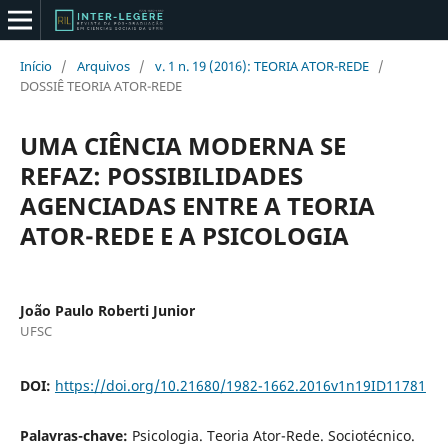
Início
/
Arquivos
/
v. 1 n. 19 (2016): TEORIA ATOR-REDE
/
DOSSIÊ TEORIA ATOR-REDE
UMA CIÊNCIA MODERNA SE
REFAZ: POSSIBILIDADES
AGENCIADAS ENTRE A TEORIA
ATOR-REDE E A PSICOLOGIA
João Paulo Roberti Junior
UFSC
DOI:
https://doi.org/10.21680/1982-1662.2016v1n19ID11781
Palavras-chave:
Psicologia. Teoria Ator-Rede. Sociotécnico.