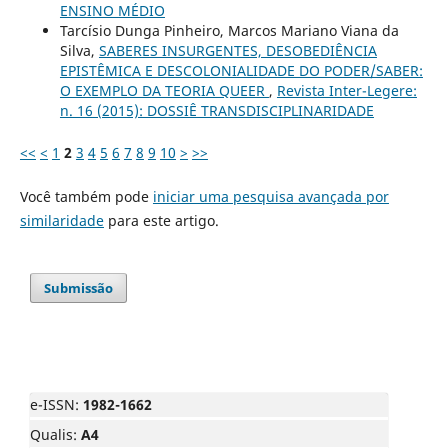
ENSINO MÉDIO
Tarcísio Dunga Pinheiro, Marcos Mariano Viana da
Silva,
SABERES INSURGENTES, DESOBEDIÊNCIA
EPISTÊMICA E DESCOLONIALIDADE DO PODER/SABER:
O EXEMPLO DA TEORIA QUEER
,
Revista Inter-Legere:
n. 16 (2015): DOSSIÊ TRANSDISCIPLINARIDADE
<<
<
1
2
3
4
5
6
7
8
9
10
>
>>
Você também pode
iniciar uma pesquisa avançada por
similaridade
para este artigo.
Submissão
e-ISSN:
1982-1662
Qualis:
A4