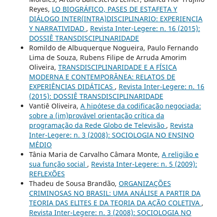
Reyes,
LO BIOGRÁFICO, PASES DE ESTAFETA Y
DIÁLOGO INTER(INTRA)DISCIPLINARIO: EXPERIENCIA
Y NARRATIVIDAD
,
Revista Inter-Legere: n. 16 (2015):
DOSSIÊ TRANSDISCIPLINARIDADE
Romildo de Albuquerque Nogueira, Paulo Fernando
Lima de Souza, Rubens Filipe de Arruda Amorim
Oliveira,
TRANSDISCIPLINARIDADE E A FÍSICA
MODERNA E CONTEMPORÂNEA: RELATOS DE
EXPERIÊNCIAS DIDÁTICAS
,
Revista Inter-Legere: n. 16
(2015): DOSSIÊ TRANSDISCIPLINARIDADE
Vantiê Oliveira,
A hipótese da codificação negociada:
sobre a (im)provável orientação crítica da
programação da Rede Globo de Televisão
,
Revista
Inter-Legere: n. 3 (2008): SOCIOLOGIA NO ENSINO
MÉDIO
Tânia Maria de Carvalho Câmara Monte,
A religião e
sua função social
,
Revista Inter-Legere: n. 5 (2009):
REFLEXÕES
Thadeu de Sousa Brandão,
ORGANIZAÇÕES
CRIMINOSAS NO BRASIL: UMA ANÁLISE A PARTIR DA
TEORIA DAS ELITES E DA TEORIA DA AÇÃO COLETIVA
,
Revista Inter-Legere: n. 3 (2008): SOCIOLOGIA NO