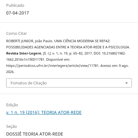
Publicado
07-04-2017
Como Citar
ROBERTI JUNIOR, João Paulo. UMA CIÊNCIA MODERNA SE REFAZ:
POSSIBILIDADES AGENCIADAS ENTRE A TEORIA ATOR-REDE E A PSICOLOGIA.
Revista Inter-Legere
,
[S. l.]
, v. 1, n. 19, p. 65–82, 2017. DOI: 10.21680/1982-
1662.2016v1n19ID11781. Disponível em:
https://periodicos.ufrn.br/interlegere/article/view/11781. Acesso em: 9 ago.
2026.
Fomatos de Citação
Edição
v. 1 n. 19 (2016): TEORIA ATOR-REDE
Seção
DOSSIÊ TEORIA ATOR-REDE