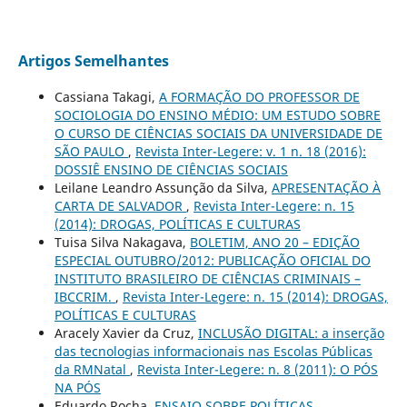
Artigos Semelhantes
Cassiana Takagi,
A FORMAÇÃO DO PROFESSOR DE
SOCIOLOGIA DO ENSINO MÉDIO: UM ESTUDO SOBRE
O CURSO DE CIÊNCIAS SOCIAIS DA UNIVERSIDADE DE
SÃO PAULO
,
Revista Inter-Legere: v. 1 n. 18 (2016):
DOSSIÊ ENSINO DE CIÊNCIAS SOCIAIS
Leilane Leandro Assunção da Silva,
APRESENTAÇÃO À
CARTA DE SALVADOR
,
Revista Inter-Legere: n. 15
(2014): DROGAS, POLÍTICAS E CULTURAS
Tuisa Silva Nakagava,
BOLETIM, ANO 20 – EDIÇÃO
ESPECIAL OUTUBRO/2012: PUBLICAÇÃO OFICIAL DO
INSTITUTO BRASILEIRO DE CIÊNCIAS CRIMINAIS –
IBCCRIM.
,
Revista Inter-Legere: n. 15 (2014): DROGAS,
POLÍTICAS E CULTURAS
Aracely Xavier da Cruz,
INCLUSÃO DIGITAL: a inserção
das tecnologias informacionais nas Escolas Públicas
da RMNatal
,
Revista Inter-Legere: n. 8 (2011): O PÓS
NA PÓS
Eduardo Rocha,
ENSAIO SOBRE POLÍTICAS