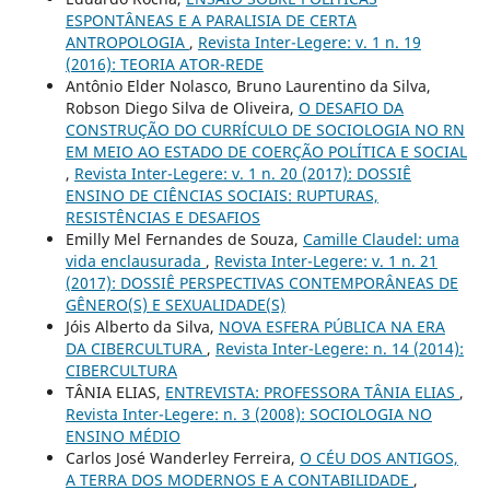
ESPONTÂNEAS E A PARALISIA DE CERTA
ANTROPOLOGIA
,
Revista Inter-Legere: v. 1 n. 19
(2016): TEORIA ATOR-REDE
Antônio Elder Nolasco, Bruno Laurentino da Silva,
Robson Diego Silva de Oliveira,
O DESAFIO DA
CONSTRUÇÃO DO CURRÍCULO DE SOCIOLOGIA NO RN
EM MEIO AO ESTADO DE COERÇÃO POLÍTICA E SOCIAL
,
Revista Inter-Legere: v. 1 n. 20 (2017): DOSSIÊ
ENSINO DE CIÊNCIAS SOCIAIS: RUPTURAS,
RESISTÊNCIAS E DESAFIOS
Emilly Mel Fernandes de Souza,
Camille Claudel: uma
vida enclausurada
,
Revista Inter-Legere: v. 1 n. 21
(2017): DOSSIÊ PERSPECTIVAS CONTEMPORÂNEAS DE
GÊNERO(S) E SEXUALIDADE(S)
Jóis Alberto da Silva,
NOVA ESFERA PÚBLICA NA ERA
DA CIBERCULTURA
,
Revista Inter-Legere: n. 14 (2014):
CIBERCULTURA
TÂNIA ELIAS,
ENTREVISTA: PROFESSORA TÂNIA ELIAS
,
Revista Inter-Legere: n. 3 (2008): SOCIOLOGIA NO
ENSINO MÉDIO
Carlos José Wanderley Ferreira,
O CÉU DOS ANTIGOS,
A TERRA DOS MODERNOS E A CONTABILIDADE
,