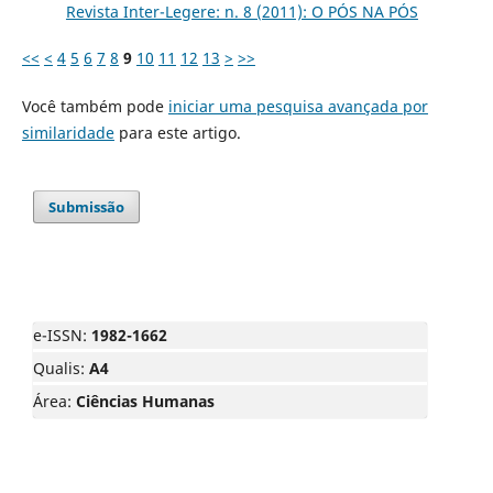
Revista Inter-Legere: n. 8 (2011): O PÓS NA PÓS
<<
<
4
5
6
7
8
9
10
11
12
13
>
>>
Você também pode
iniciar uma pesquisa avançada por
similaridade
para este artigo.
Submissão
e-ISSN:
1982-1662
Qualis:
A4
Área:
Ciências Humanas