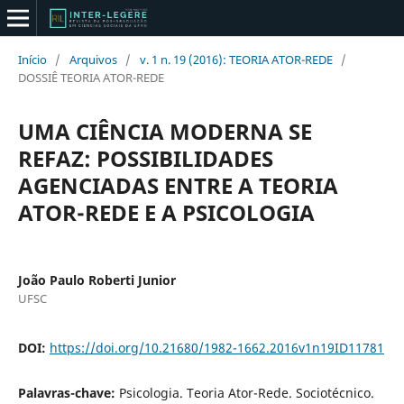
Início
/
Arquivos
/
v. 1 n. 19 (2016): TEORIA ATOR-REDE
/
DOSSIÊ TEORIA ATOR-REDE
UMA CIÊNCIA MODERNA SE
REFAZ: POSSIBILIDADES
AGENCIADAS ENTRE A TEORIA
ATOR-REDE E A PSICOLOGIA
João Paulo Roberti Junior
UFSC
DOI:
https://doi.org/10.21680/1982-1662.2016v1n19ID11781
Palavras-chave:
Psicologia. Teoria Ator-Rede. Sociotécnico.