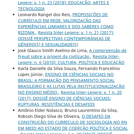
Legere: v. 1 n. 23 (2018): EDUCAÇÃO, ARTES E
TECNOLOGIA
Leonardo Rangel dos Reis,
PROPOSIÇÕES DE
CURRÍCULO EM REDE: VALORIZAÇÃO DAS
EXPERIÊNCIAS LIMIARES E DOS SABERES COMO
RIZOMA
,
Revista Inter-Legere: v. 1 n. 21 (2017):
DOSSIÊ PERSPECTIVAS CONTEMPORÂNEAS DE
GÊNERO(S) E SEXUALIDADE(S)
José Glauco Smith Avelino de Lima,
A compreensão de
Freud sobre a origem da civilização
,
Revista Inter-
Legere: n. 6 (2010): CULTURA, POLÍTICA E EDUCAÇÃO
Karla Danielle da Silva Souza, Fernando Francelino
Lopes Júnior,
ENSINO DE CIÊNCIAS SOCIAIS NO
BRASIL: A FORMAÇÃO DO PENSAMENTO SOCIAL
BRASILEIRO E AS LUTAS PELA INSTITUCIONALIZAÇÃO
NO ENSINO MÉDIO
,
Revista Inter-Legere: v. 1 n. 20
(2017): DOSSIÊ ENSINO DE CIÊNCIAS SOCIAIS:
RUPTURAS, RESISTÊNCIAS E DESAFIOS
Antônio Elder Nolasco, Bruno Laurentino da Silva,
Robson Diego Silva de Oliveira,
O DESAFIO DA
CONSTRUÇÃO DO CURRÍCULO DE SOCIOLOGIA NO RN
EM MEIO AO ESTADO DE COERÇÃO POLÍTICA E SOCIAL