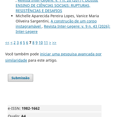
,
Revista Inter-Legere: v. 1 n. 20 (2017): DOSSIÊ
ENSINO DE CIÊNCIAS SOCIAIS: RUPTURAS,
RESISTÊNCIAS E DESAFIOS
Michelle Aparecida Pereira Lopes, Vanice Maria
Oliveira Sargentini,
A construção de um corpo
instagramável
,
Revista Inter-Legere: v. 9 n. 43 (2026):
Inter-Legere
<<
<
2
3
4
5
6
7
8
9
10
11
>
>>
Você também pode
iniciar uma pesquisa avançada por
similaridade
para este artigo.
Submissão
e-ISSN:
1982-1662
Qualis:
A4