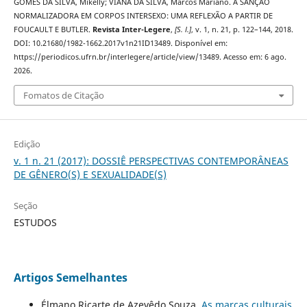
GOMES DA SILVA, Mikelly; VIANA DA SILVA, Marcos Mariano. A SANÇÃO
NORMALIZADORA EM CORPOS INTERSEXO: UMA REFLEXÃO A PARTIR DE
FOUCAULT E BUTLER.
Revista Inter-Legere
,
[S. l.]
, v. 1, n. 21, p. 122–144, 2018.
DOI: 10.21680/1982-1662.2017v1n21ID13489. Disponível em:
https://periodicos.ufrn.br/interlegere/article/view/13489. Acesso em: 6 ago.
2026.
Fomatos de Citação
Edição
v. 1 n. 21 (2017): DOSSIÊ PERSPECTIVAS CONTEMPORÂNEAS
DE GÊNERO(S) E SEXUALIDADE(S)
Seção
ESTUDOS
Artigos Semelhantes
Élmano Ricarte de Azevêdo Souza,
As marcas culturais