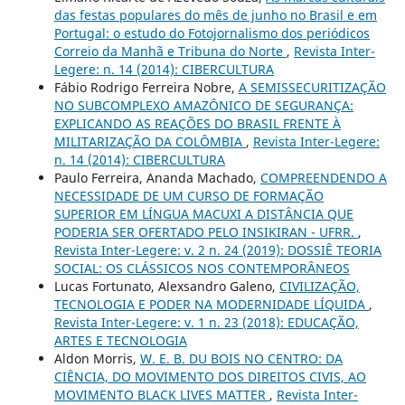
das festas populares do mês de junho no Brasil e em
Portugal: o estudo do Fotojornalismo dos periódicos
Correio da Manhã e Tribuna do Norte
,
Revista Inter-
Legere: n. 14 (2014): CIBERCULTURA
Fábio Rodrigo Ferreira Nobre,
A SEMISSECURITIZAÇÃO
NO SUBCOMPLEXO AMAZÔNICO DE SEGURANÇA:
EXPLICANDO AS REAÇÕES DO BRASIL FRENTE À
MILITARIZAÇÃO DA COLÔMBIA
,
Revista Inter-Legere:
n. 14 (2014): CIBERCULTURA
Paulo Ferreira, Ananda Machado,
COMPREENDENDO A
NECESSIDADE DE UM CURSO DE FORMAÇÃO
SUPERIOR EM LÍNGUA MACUXI A DISTÂNCIA QUE
PODERIA SER OFERTADO PELO INSIKIRAN - UFRR.
,
Revista Inter-Legere: v. 2 n. 24 (2019): DOSSIÊ TEORIA
SOCIAL: OS CLÁSSICOS NOS CONTEMPORÂNEOS
Lucas Fortunato, Alexsandro Galeno,
CIVILIZAÇÃO,
TECNOLOGIA E PODER NA MODERNIDADE LÍQUIDA
,
Revista Inter-Legere: v. 1 n. 23 (2018): EDUCAÇÃO,
ARTES E TECNOLOGIA
Aldon Morris,
W. E. B. DU BOIS NO CENTRO: DA
CIÊNCIA, DO MOVIMENTO DOS DIREITOS CIVIS, AO
MOVIMENTO BLACK LIVES MATTER
,
Revista Inter-