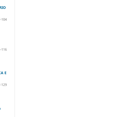
RIO
-104
-116
CA E
-129
A