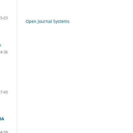
5-23
Open Journal Systems
A
24-36
37-43
RA
44-59