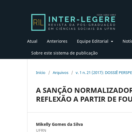
Atual
Anteriores
Equipe Editorial
Notí
Sobre este sistema de publicação
Início
/
Arquivos
/
v. 1 n. 21 (2017): DOSSIÊ PE
A SANÇÃO NORMALIZADOR
REFLEXÃO A PARTIR DE FO
Mikelly Gomes da Silva
UFRN