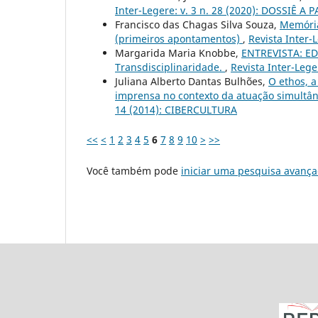
Inter-Legere: v. 3 n. 28 (2020): DOSSIÊ
Francisco das Chagas Silva Souza,
Memória
(primeiros apontamentos)
,
Revista Inter
Margarida Maria Knobbe,
ENTREVISTA: ED
Transdisciplinaridade.
,
Revista Inter-Leg
Juliana Alberto Dantas Bulhões,
O ethos, a
imprensa no contexto da atuação simultâ
14 (2014): CIBERCULTURA
<<
<
1
2
3
4
5
6
7
8
9
10
>
>>
Você também pode
iniciar uma pesquisa avança