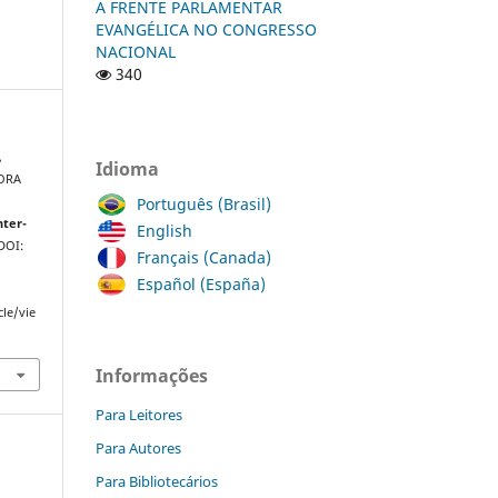
A FRENTE PARLAMENTAR
EVANGÉLICA NO CONGRESSO
NACIONAL
340
,
Idioma
ORA
Português (Brasil)
nter-
English
 DOI:
Français (Canada)
Español (España)
cle/vie
Informações
Para Leitores
Para Autores
Para Bibliotecários