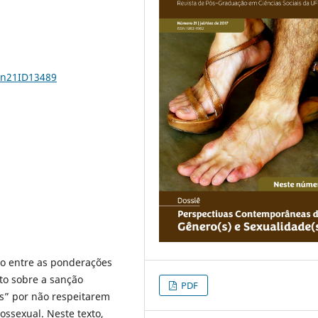
1n21ID13489
go entre as ponderações
nto sobre a sanção
PDF
s” por não respeitarem
ssexual. Neste texto,