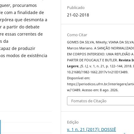
queer
, procuramos
Publicado
e com a finalidade de
21-02-2018
orpórea que desmonta a
r a partir do debate
re essas correntes de
Como Citar
os da
GOMES DA SILVA, Mikelly; VIANA DA SILVA
capaz de produzir
Marcos Mariano. A SANÇÃO NORMALIZAD
EM CORPOS INTERSEXO: UMA REFLEXÃO A
 nos modos de existência
PARTIR DE FOUCAULT E BUTLER.
Revista I
Legere
,
[S. l.]
, v. 1, n. 21, p. 122–144, 2018.
10.21680/1982-1662.2017v1n21ID13489.
Disponível em:
https://periodicos.ufrn.br/interlegere/arti
w/13489. Acesso em: 8 ago. 2026.
Fomatos de Citação
Edição
v. 1 n. 21 (2017): DOSSIÊ