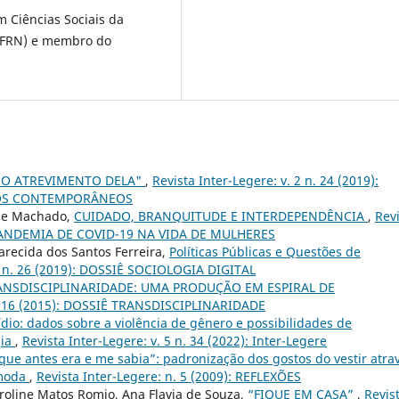
 Ciências Sociais da
(UFRN) e membro do
 NO ATREVIMENTO DELA"
,
Revista Inter-Legere: v. 2 n. 24 (2019):
 NOS CONTEMPORÂNEOS
ine Machado,
CUIDADO, BRANQUITUDE E INTERDEPENDÊNCIA
,
Rev
 A PANDEMIA DE COVID-19 NA VIDA DE MULHERES
arecida dos Santos Ferreira,
Políticas Públicas e Questões de
 2 n. 26 (2019): DOSSIÊ SOCIOLOGIA DIGITAL
ANSDISCIPLINARIDADE: UMA PRODUÇÃO EM ESPIRAL DE
n. 16 (2015): DOSSIÊ TRANSDISCIPLINARIDADE
dio: dados sobre a violência de gênero e possibilidades de
gia
,
Revista Inter-Legere: v. 5 n. 34 (2022): Inter-Legere
que antes era e me sabia”: padronização dos gostos do vestir atra
 moda
,
Revista Inter-Legere: n. 5 (2009): REFLEXÕES
roline Matos Romio, Ana Flavia de Souza,
“FIQUE EM CASA”
,
Revis