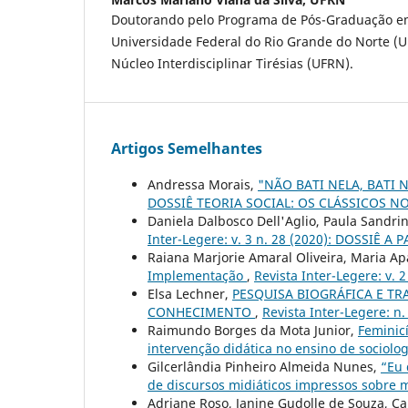
Doutorando pelo Programa de Pós-Graduação em
Universidade Federal do Rio Grande do Norte 
Núcleo Interdisciplinar Tirésias (UFRN).
Artigos Semelhantes
Andressa Morais,
"NÃO BATI NELA, BATI
DOSSIÊ TEORIA SOCIAL: OS CLÁSSICOS
Daniela Dalbosco Dell'Aglio, Paula Sandr
Inter-Legere: v. 3 n. 28 (2020): DOSSIÊ
Raiana Marjorie Amaral Oliveira, Maria Ap
Implementação
,
Revista Inter-Legere: v.
Elsa Lechner,
PESQUISA BIOGRÁFICA E TR
CONHECIMENTO
,
Revista Inter-Legere: 
Raimundo Borges da Mota Junior,
Feminicí
intervenção didática no ensino de sociolo
Gilcerlândia Pinheiro Almeida Nunes,
“Eu 
de discursos midiáticos impressos sobre
Adriane Roso, Janine Gudolle de Souza, Ca