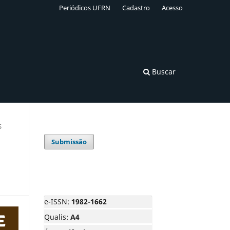
Periódicos UFRN
Cadastro
Acesso
Buscar
S
Submissão
e-ISSN:
1982-1662
Qualis:
A4