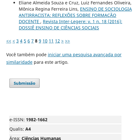
Eliane Almeida Souza e Cruz, Luiz Fernandes Oliveira,
Mônica Regina Ferreira Lins,
ENSINO DE SOCIOLOGIA
ANTIRRACISTA: REFLEXÕES SOBRE FORMAÇÃO
DOCENTE
,
Revista Inter-Legere: v. 1 n. 18 (2016):
DOSSIÊ ENSINO DE CIÊNCIAS SOCIAIS
<<
<
3
4
5
6
7
8
9
10
11
12
>
>>
Você também pode
iniciar uma pesquisa avançada por
similaridade
para este artigo.
Submissão
e-ISSN:
1982-1662
Qualis:
A4
Área:
Ciências Humanas