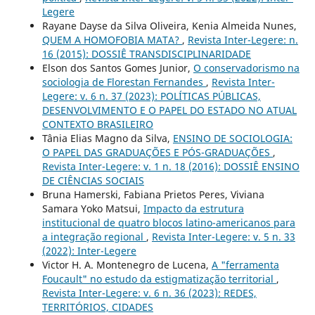
Legere
Rayane Dayse da Silva Oliveira, Kenia Almeida Nunes,
QUEM A HOMOFOBIA MATA?
,
Revista Inter-Legere: n.
16 (2015): DOSSIÊ TRANSDISCIPLINARIDADE
Elson dos Santos Gomes Junior,
O conservadorismo na
sociologia de Florestan Fernandes
,
Revista Inter-
Legere: v. 6 n. 37 (2023): POLÍTICAS PÚBLICAS,
DESENVOLVIMENTO E O PAPEL DO ESTADO NO ATUAL
CONTEXTO BRASILEIRO
Tânia Elias Magno da Silva,
ENSINO DE SOCIOLOGIA:
O PAPEL DAS GRADUAÇÕES E PÓS-GRADUAÇÕES
,
Revista Inter-Legere: v. 1 n. 18 (2016): DOSSIÊ ENSINO
DE CIÊNCIAS SOCIAIS
Bruna Hamerski, Fabiana Prietos Peres, Viviana
Samara Yoko Matsui,
Impacto da estrutura
institucional de quatro blocos latino-americanos para
a integração regional
,
Revista Inter-Legere: v. 5 n. 33
(2022): Inter-Legere
Victor H. A. Montenegro de Lucena,
A "ferramenta
Foucault" no estudo da estigmatização territorial
,
Revista Inter-Legere: v. 6 n. 36 (2023): REDES,
TERRITÓRIOS, CIDADES