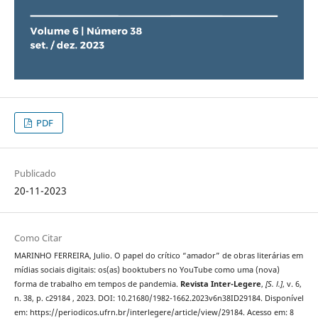
PDF
Publicado
20-11-2023
Como Citar
MARINHO FERREIRA, Julio. O papel do crítico “amador” de obras literárias em
mídias sociais digitais: os(as) booktubers no YouTube como uma (nova)
forma de trabalho em tempos de pandemia.
Revista Inter-Legere
,
[S. l.]
, v. 6,
n. 38, p. c29184 , 2023. DOI: 10.21680/1982-1662.2023v6n38ID29184. Disponível
em: https://periodicos.ufrn.br/interlegere/article/view/29184. Acesso em: 8