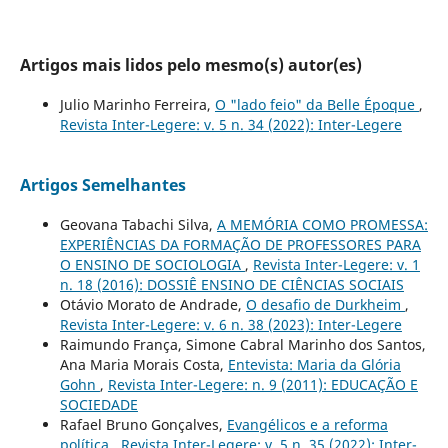
Artigos mais lidos pelo mesmo(s) autor(es)
Julio Marinho Ferreira,
O "lado feio" da Belle Époque
,
Revista Inter-Legere: v. 5 n. 34 (2022): Inter-Legere
Artigos Semelhantes
Geovana Tabachi Silva,
A MEMÓRIA COMO PROMESSA:
EXPERIÊNCIAS DA FORMAÇÃO DE PROFESSORES PARA
O ENSINO DE SOCIOLOGIA
,
Revista Inter-Legere: v. 1
n. 18 (2016): DOSSIÊ ENSINO DE CIÊNCIAS SOCIAIS
Otávio Morato de Andrade,
O desafio de Durkheim
,
Revista Inter-Legere: v. 6 n. 38 (2023): Inter-Legere
Raimundo França, Simone Cabral Marinho dos Santos,
Ana Maria Morais Costa,
Entevista: Maria da Glória
Gohn
,
Revista Inter-Legere: n. 9 (2011): EDUCAÇÃO E
SOCIEDADE
Rafael Bruno Gonçalves,
Evangélicos e a reforma
política
,
Revista Inter-Legere: v. 5 n. 35 (2022): Inter-