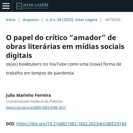
Início
/
Arquivos
/
v. 6 n. 38 (2023): Inter-Legere
/
ARTIGOS
O papel do crítico “amador” de
obras literárias em mídias sociais
digitais
os(as) booktubers no YouTube como uma (nova) forma de
trabalho em tempos de pandemia
Julio Marinho Ferreira
Universidade Federal de Pelotas
https://orcid.org/0000-0003-0706-3517
DOI:
https://doi.org/10.21680/1982-1662.2023v6n38ID29184