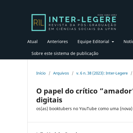
Atual
Anteriores
Equipe Editorial
Notí
Sobre este sistema de publicação
Início
/
Arquivos
/
v. 6 n. 38 (2023): Inter-Legere
/
O papel do crítico “amador”
digitais
os(as) booktubers no YouTube como uma (nova)