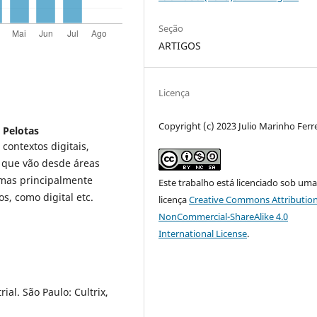
Seção
ARTIGOS
Licença
Copyright (c) 2023 Julio Marinho Ferr
 Pelotas
contextos digitais,
s que vão desde áreas
a, mas principalmente
Este trabalho está licenciado sob um
s, como digital etc.
licença
Creative Commons Attribution
NonCommercial-ShareAlike 4.0
International License
.
al. São Paulo: Cultrix,