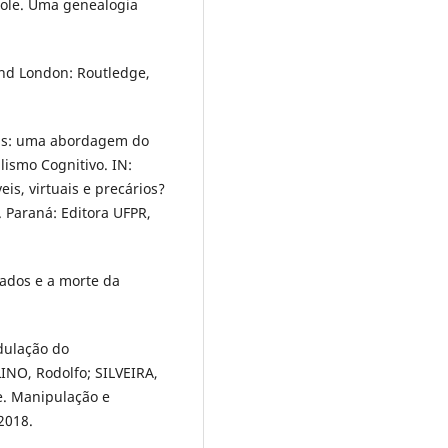
role. Uma genealogia
and London: Routledge,
ias: uma abordagem do
lismo Cognitivo. IN:
eis, virtuais e precários?
 Paraná: Editora UFPR,
ados e a morte da
dulação do
NO, Rodolfo; SILVEIRA,
e. Manipulação e
2018.