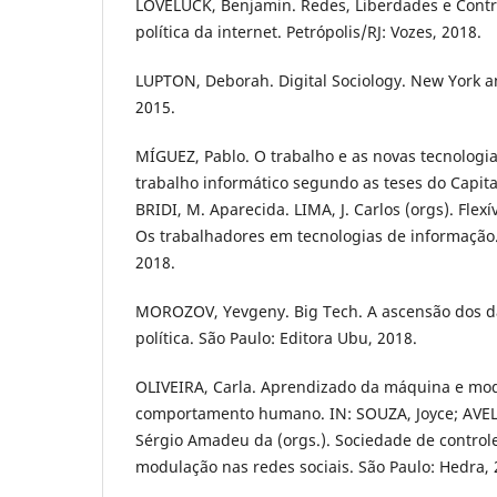
LOVELUCK, Benjamin. Redes, Liberdades e Cont
política da internet. Petrópolis/RJ: Vozes, 2018.
LUPTON, Deborah. Digital Sociology. New York 
2015.
MÍGUEZ, Pablo. O trabalho e as novas tecnolog
trabalho informático segundo as teses do Capita
BRIDI, M. Aparecida. LIMA, J. Carlos (orgs). Flexív
Os trabalhadores em tecnologias de informação.
2018.
MOROZOV, Yevgeny. Big Tech. A ascensão dos d
política. São Paulo: Editora Ubu, 2018.
OLIVEIRA, Carla. Aprendizado da máquina e mo
comportamento humano. IN: SOUZA, Joyce; AVELI
Sérgio Amadeu da (orgs.). Sociedade de control
modulação nas redes sociais. São Paulo: Hedra, 