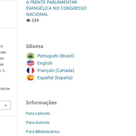
A FRENTE PARLAMENTAR
EVANGÉLICA NO CONGRESSO
NACIONAL
339
Idioma
co
iais
Português (Brasil)
omo
English
 de
Français (Canada)
6, n.
Español (España)
cle/vie
Informações
Para Leitores
Para Autores
Para Bibliotecários