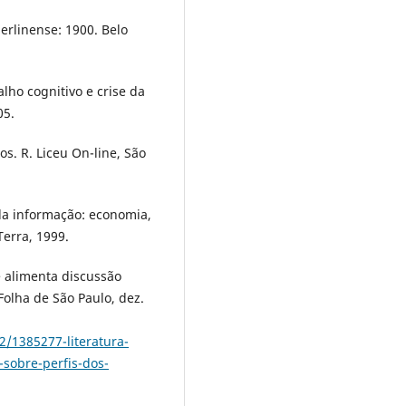
erlinense: 1900. Belo
alho cognitivo e crise da
05.
s. R. Liceu On-line, São
da informação: economia,
Terra, 1999.
e alimenta discussão
 Folha de São Paulo, dez.
2/1385277-literatura-
-sobre-perfis-dos-