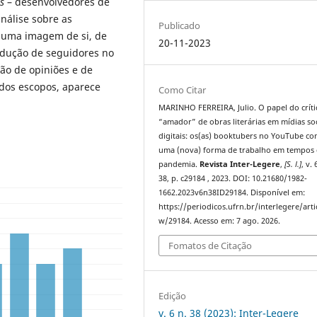
s
– desenvolvedores de
análise sobre as
Publicado
e uma imagem de si, de
20-11-2023
dução de seguidores no
ção de opiniões e de
ados escopos, aparece
Como Citar
MARINHO FERREIRA, Julio. O papel do críti
“amador” de obras literárias em mídias soc
digitais: os(as) booktubers no YouTube c
uma (nova) forma de trabalho em tempos
pandemia.
Revista Inter-Legere
,
[S. l.]
, v. 
38, p. c29184 , 2023. DOI: 10.21680/1982-
1662.2023v6n38ID29184. Disponível em:
https://periodicos.ufrn.br/interlegere/arti
w/29184. Acesso em: 7 ago. 2026.
Fomatos de Citação
Edição
v. 6 n. 38 (2023): Inter-Legere