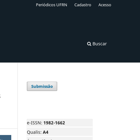
Periódicos UFRN
Cadastro
Acesso
Buscar
Submissão
s
e-ISSN:
1982-1662
Qualis:
A4