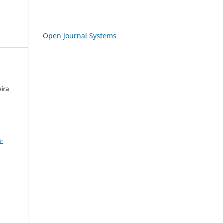
Open Journal Systems
eira
a
-