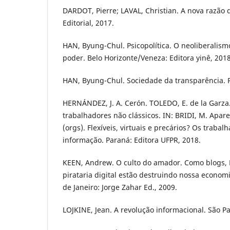
DARDOT, Pierre; LAVAL, Christian. A nova razã
Editorial, 2017.
HAN, Byung-Chul. Psicopolítica. O neoliberalism
poder. Belo Horizonte/Veneza: Editora yinê, 2018
HAN, Byung-Chul. Sociedade da transparência. Pe
HERNÁNDEZ, J. A. Cerón. TOLEDO, E. de la Garz
trabalhadores não clássicos. IN: BRIDI, M. Aparec
(orgs). Flexíveis, virtuais e precários? Os traba
informação. Paraná: Editora UFPR, 2018.
KEEN, Andrew. O culto do amador. Como blogs,
pirataria digital estão destruindo nossa economia
de Janeiro: Jorge Zahar Ed., 2009.
LOJKINE, Jean. A revolução informacional. São Pa