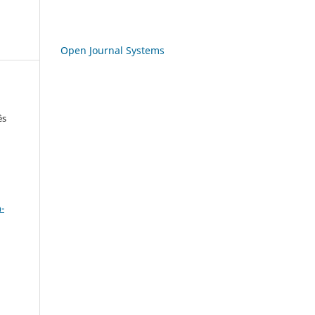
Open Journal Systems
ês
a
-