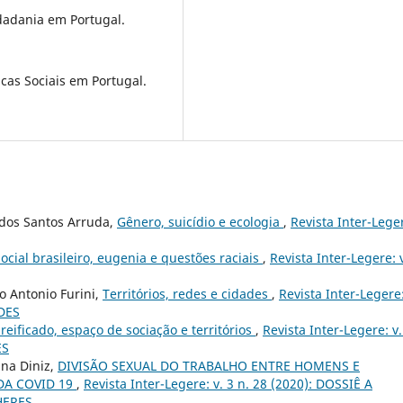
dadania em Portugal.
cas Sociais em Portugal.
 dos Santos Arruda,
Gênero, suicídio e ecologia
,
Revista Inter-Lege
cial brasileiro, eugenia e questões raciais
,
Revista Inter-Legere: v
o Antonio Furini,
Territórios, redes e cidades
,
Revista Inter-Legere:
ADES
 reificado, espaço de sociação e territórios
,
Revista Inter-Legere: v.
ES
na Diniz,
DIVISÃO SEXUAL DO TRABALHO ENTRE HOMENS E
DA COVID 19
,
Revista Inter-Legere: v. 3 n. 28 (2020): DOSSIÊ A
HERES