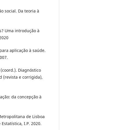
 social. Da teoria à
as? Uma introdução à
 2020
 para aplicação à saúde.
2007.
(coord.). Diagnóstico
 (revista e corrigida),
gação: da concepção à
tropolitana de Lisboa
statística, I.P. 2020.