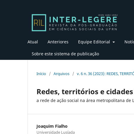
Atual
Anteriores
Equipe Editorial
Notí
Sobre este sistema de publicação
Início
/
Arquivos
/
v. 6 n. 36 (2023): REDES, TERRI
Redes, territórios e cidades
a rede de ação social na área metropolitana de 
Joaquim Fialho
Universidade Lusíada