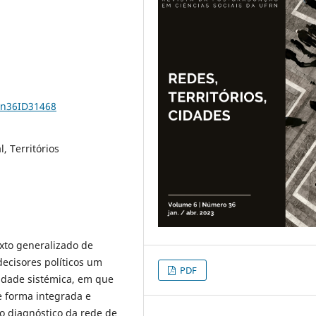
6n36ID31468
, Territórios
xto generalizado de
decisores políticos um
PDF
idade sistémica, em que
e forma integrada e
 o diagnóstico da rede de