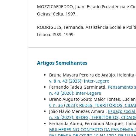
MOZZICAFREDDO, Juan. Estado Providência e Ci
Oeiras: Celta. 1997.
RODRIGUES, Fernanda. Assistência Social e Políti
Lisboa: ISSS. 1999.
Artigos Semelhantes
Bruna Mayara Pereira de Araújo, Helenita
v. 8 n. 42 (2025): Inter-Legere
Fernando Tadeu Germinatti,
Pensamento so
n. 43 (2026): Inter-Legere
Breno Augusto Souto Maior Fontes, Lucian
6 n. 36 (2023): REDES, TERRITÓRIOS, CID
João Flávio Menezes Amaral,
Espaço social
n. 36 (2023): REDES, TERRITÓRIOS, CIDAD
Fernanda Abreu, Fernanda Marques, Ilidia
MULHERES NO CONTEXTO DA PANDEMIA 
PANDEMIA DE COVID-19 NA VIDA DE MUL