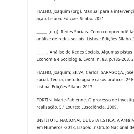
FIALHO, Joaquim (org). Manual para a intervenção
ação. Lisboa: Edições Sílabo. 2021
______ (org). Redes Sociais. Como compreendê-l
análise de redes sociais. Lisboa: Edições Sílabo.
______. Análise de Redes Sociais. Algumas pistas
Economia e Sociologia, Évora, n. 83, p.185-203, 
FIALHO, Joaquim; SILVA, Carlos; SARAGOÇA, José 
social. Teoria, metodologia e casos práticos. 2ª Ed
Lisboa: Edições Sílabo. 2017.
FORTIN, Marie-Fabienne. O processo de investi
realização. 5.ª Loures: Lusociência. 2009.
INSTITUTO NACIONAL DE ESTATÍSTICA. A Área Me
em Números -2018. Lisboa: Instituto Nacional de E