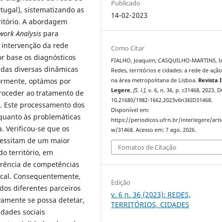
Publicado
rtugal), sistematizando as
14-02-2023
rritório. A abordagem
work Analysis
para
 intervenção da rede
Como Citar
or base os diagnósticos
FIALHO, Joaquim; CASQUILHO-MARTINS, I
cadas diversas dinâmicas
Redes, territórios e cidades: a rede de ação
riormente, optámos por
na área metropolitana de Lisboa.
Revista 
Legere
,
[S. l.]
, v. 6, n. 36, p. c31468, 2023. D
 proceder ao tratamento de
10.21680/1982-1662.2023v6n36ID31468.
l. Este processamento dos
Disponível em:
quanto às problemáticas
https://periodicos.ufrn.br/interlegere/arti
. Verificou-se que os
w/31468. Acesso em: 7 ago. 2026.
cessitam de um maior
Fomatos de Citação
do território, em
erência de competências
Local. Consequentemente,
Edição
dos diferentes parceiros
v. 6 n. 36 (2023): REDES,
ivamente se possa detetar,
TERRITÓRIOS, CIDADES
idades sociais