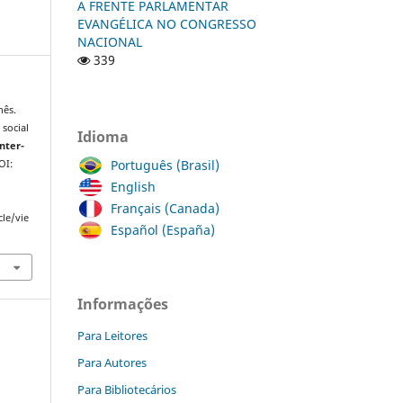
A FRENTE PARLAMENTAR
EVANGÉLICA NO CONGRESSO
NACIONAL
339
nês.
 social
Idioma
Inter-
Português (Brasil)
OI:
English
Français (Canada)
cle/vie
Español (España)
Informações
Para Leitores
Para Autores
Para Bibliotecários