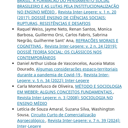
BRASIL: A FORMAÇÃO DO PENSAMENTO SOCIAL
BRASILEIRO E AS LUTAS PELA INSTITUCIONALIZAÇÃO
NO ENSINO MÉDIO
,
Revista Inter-Legere: v. 1 n. 20
(2017): DOSSIÊ ENSINO DE CIÊNCIAS SOCIAIS:
RUPTURAS, RESISTÊNCIAS E DESAFIOS
Raquel Weiss, Jayme Neto, Renan Santos, Monica
Barbosa, Guillermo Orsi, Carlos Fabris, Sabrina
Negrão, Guilherme Sant’ Ana,
REFRAÇÕES MORAIS E
COGNITIVAS
,
Revista Inter-Legere: v. 2 n. 24 (2019):
DOSSIÊ TEORIA SOCIAL: OS CLÁSSICOS NOS
CONTEMPORÂNEOS
Daniel Arthur Lisboa de Vasconcelos, Auceia Matos
Dourado,
Algumas considerações espaço-territoriais
durante a pandemia de Covid-19
,
Revista Inter-
Legere: v. 5 n. 34 (2022): Inter-Legere
Carla Montefusco de Oliveira,
MÉTODO E SOCIOLOGIA
EM WEBER: ALGUNS CONCEITOS FUNDAMENTAIS
,
Revista Inter-Legere: n. 3 (2008): SOCIOLOGIA NO
ENSINO MÉDIO
Letícia de Souza Amaral, Suzana Silva, Washington
Sousa,
Circuito Curto de Comercialização
Agroecológico
,
Revista Inter-Legere: v. 7 n. 39 (2024):
Inter-Legere