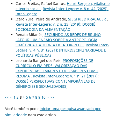
Carlos Freitas, Rafael Santos,
Henri Bergson, vitalismo
e teoria social
,
Revista Inter-Legere: v. 8 n. 42 (2025):
Inter-Legere
Icaro Yure Freire de Andrade,
SIEGFRIED KRACAUER
,
Revista Inter-Legere: v. 2 n. 25 (2019): DOSSIÊ
SOCIOLOGIA DA ALIMENTAÇÃO
Renata Milanês,
SEGUINDO AS REDES DE BRUNO
LATOUR: UM ENSAIO SOBRE A ANTROPOLOGIA
SIMÉTRICA E A TEORIA DO ATOR-REDE
,
Revista Inter-
Legere: v. 4 n. 31 (2021): INTERDISCIPLINARIDADE E
POLÍTICAS PÚBLICAS
Leonardo Rangel dos Reis,
PROPOSIÇÕES DE
CURRÍCULO EM REDE: VALORIZAÇÃO DAS
EXPERIÊNCIAS LIMIARES E DOS SABERES COMO
RIZOMA
,
Revista Inter-Legere: v. 1 n. 21 (2017):
DOSSIÊ PERSPECTIVAS CONTEMPORÂNEAS DE
GÊNERO(S) E SEXUALIDADE(S)
<<
<
1
2
3
4
5
6
7
8
9
10
>
>>
Você também pode
iniciar uma pesquisa avançada por
similaridade
para este artigo.