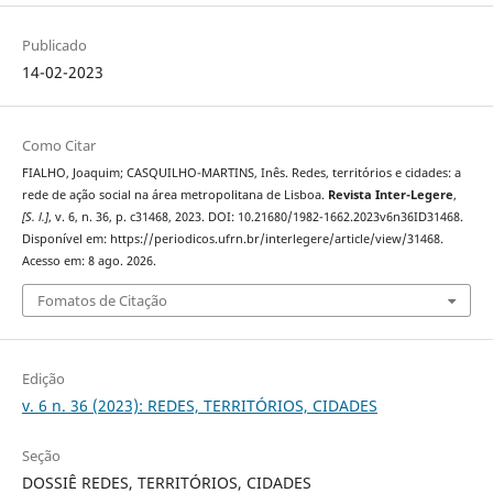
Publicado
14-02-2023
Como Citar
FIALHO, Joaquim; CASQUILHO-MARTINS, Inês. Redes, territórios e cidades: a
rede de ação social na área metropolitana de Lisboa.
Revista Inter-Legere
,
[S. l.]
, v. 6, n. 36, p. c31468, 2023. DOI: 10.21680/1982-1662.2023v6n36ID31468.
Disponível em: https://periodicos.ufrn.br/interlegere/article/view/31468.
Acesso em: 8 ago. 2026.
Fomatos de Citação
Edição
v. 6 n. 36 (2023): REDES, TERRITÓRIOS, CIDADES
Seção
DOSSIÊ REDES, TERRITÓRIOS, CIDADES