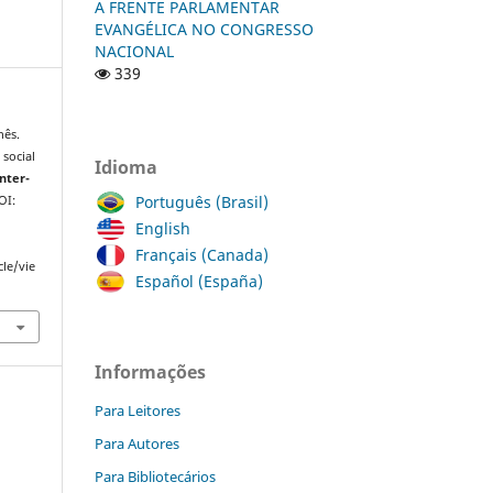
A FRENTE PARLAMENTAR
EVANGÉLICA NO CONGRESSO
NACIONAL
339
nês.
 social
Idioma
Inter-
Português (Brasil)
OI:
English
Français (Canada)
cle/vie
Español (España)
Informações
Para Leitores
Para Autores
Para Bibliotecários