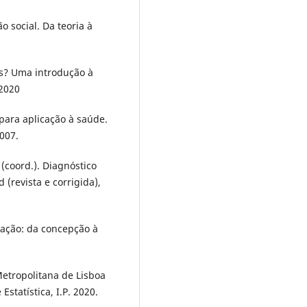
 social. Da teoria à
as? Uma introdução à
 2020
 para aplicação à saúde.
2007.
(coord.). Diagnóstico
 (revista e corrigida),
gação: da concepção à
tropolitana de Lisboa
statística, I.P. 2020.