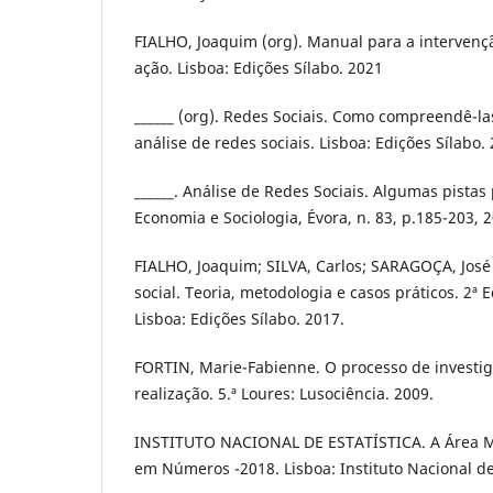
FIALHO, Joaquim (org). Manual para a intervenção
ação. Lisboa: Edições Sílabo. 2021
______ (org). Redes Sociais. Como compreendê-l
análise de redes sociais. Lisboa: Edições Sílabo.
______. Análise de Redes Sociais. Algumas pistas
Economia e Sociologia, Évora, n. 83, p.185-203, 
FIALHO, Joaquim; SILVA, Carlos; SARAGOÇA, José 
social. Teoria, metodologia e casos práticos. 2ª Ed
Lisboa: Edições Sílabo. 2017.
FORTIN, Marie-Fabienne. O processo de investi
realização. 5.ª Loures: Lusociência. 2009.
INSTITUTO NACIONAL DE ESTATÍSTICA. A Área Me
em Números -2018. Lisboa: Instituto Nacional de E