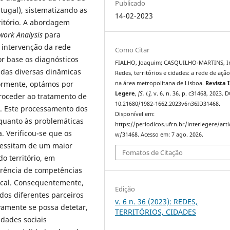
Publicado
rtugal), sistematizando as
14-02-2023
rritório. A abordagem
work Analysis
para
 intervenção da rede
Como Citar
or base os diagnósticos
FIALHO, Joaquim; CASQUILHO-MARTINS, I
cadas diversas dinâmicas
Redes, territórios e cidades: a rede de ação
riormente, optámos por
na área metropolitana de Lisboa.
Revista 
Legere
,
[S. l.]
, v. 6, n. 36, p. c31468, 2023. D
 proceder ao tratamento de
10.21680/1982-1662.2023v6n36ID31468.
l. Este processamento dos
Disponível em:
quanto às problemáticas
https://periodicos.ufrn.br/interlegere/arti
. Verificou-se que os
w/31468. Acesso em: 7 ago. 2026.
cessitam de um maior
Fomatos de Citação
do território, em
erência de competências
Local. Consequentemente,
Edição
dos diferentes parceiros
v. 6 n. 36 (2023): REDES,
ivamente se possa detetar,
TERRITÓRIOS, CIDADES
idades sociais