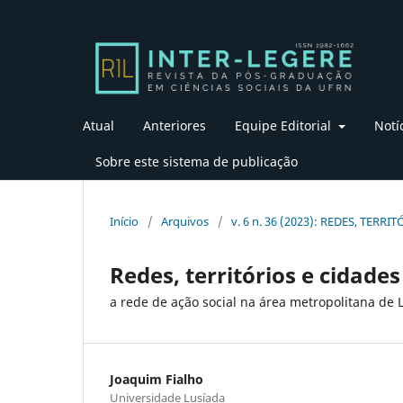
Atual
Anteriores
Equipe Editorial
Notí
Sobre este sistema de publicação
Início
/
Arquivos
/
v. 6 n. 36 (2023): REDES, TERRI
Redes, territórios e cidades
a rede de ação social na área metropolitana de 
Joaquim Fialho
Universidade Lusíada