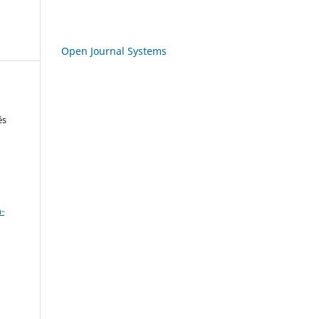
Open Journal Systems
ês
a
-