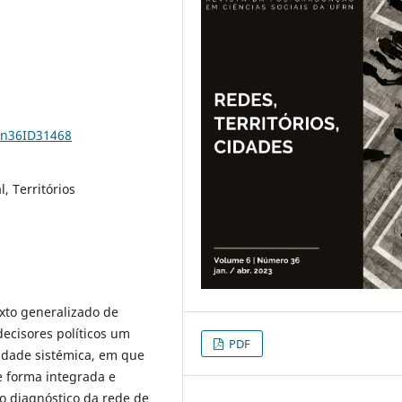
6n36ID31468
, Territórios
xto generalizado de
decisores políticos um
PDF
idade sistémica, em que
e forma integrada e
 o diagnóstico da rede de