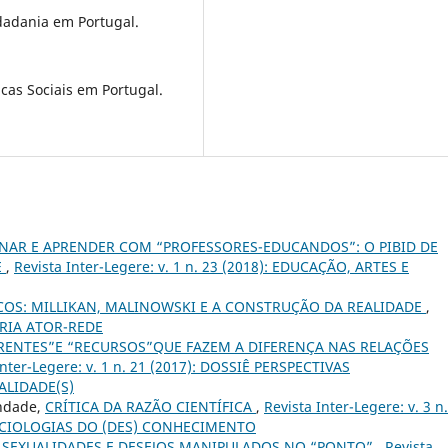
dadania em Portugal.
cas Sociais em Portugal.
NAR E APRENDER COM “PROFESSORES-EDUCANDOS”: O PIBID DE
E
,
Revista Inter-Legere: v. 1 n. 23 (2018): EDUCAÇÃO, ARTES E
COS: MILLIKAN, MALINOWSKI E A CONSTRUÇÃO DA REALIDADE
,
TEORIA ATOR-REDE
RENTES”E “RECURSOS”QUE FAZEM A DIFERENÇA NAS RELAÇÕES
Inter-Legere: v. 1 n. 21 (2017): DOSSIÊ PERSPECTIVAS
ALIDADE(S)
indade,
CRÍTICA DA RAZÃO CIENTÍFICA
,
Revista Inter-Legere: v. 3 n
 SOCIOLOGIAS DO (DES) CONHECIMENTO
, SEXUALIDADES E DESEJOS MANIPULADOS NO “PONTO”
,
Revista