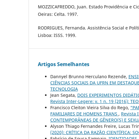
MOZZICAFREDDO, Juan. Estado Providência e Ci
Oeiras: Celta. 1997.
RODRIGUES, Fernanda. Assistência Social e Políti
Lisboa: ISSS. 1999.
Artigos Semelhantes
Dannyel Brunno Herculano Rezende,
ENSI
CIÊNCIAS SOCIAIS DA UFRN EM DESTAQU
TECNOLOGIA
Jean Segata,
DOIS EXPERIMENTOS DIDÁTI
Revista Inter-Legere: v. 1 n. 19 (2016): 
Francisco Cleiton Vieira Silva do Rego,
“PA
FAMILIARES DE HOMENS TRANS
,
Revista 
CONTEMPORÂNEAS DE GÊNERO(S) E SEXU
Alyson Thiago Fernandes Freire, Lucas Tr
(2020): CRÍTICA DA RAZÃO CIENTÍFICA:
Fabrício de Sousa Sampaio,
IDENTIDADES