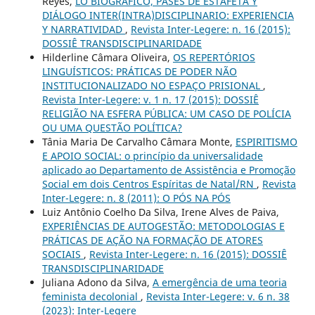
Reyes,
LO BIOGRÁFICO, PASES DE ESTAFETA Y
DIÁLOGO INTER(INTRA)DISCIPLINARIO: EXPERIENCIA
Y NARRATIVIDAD
,
Revista Inter-Legere: n. 16 (2015):
DOSSIÊ TRANSDISCIPLINARIDADE
Hilderline Câmara Oliveira,
OS REPERTÓRIOS
LINGUÍSTICOS: PRÁTICAS DE PODER NÃO
INSTITUCIONALIZADO NO ESPAÇO PRISIONAL
,
Revista Inter-Legere: v. 1 n. 17 (2015): DOSSIÊ
RELIGIÃO NA ESFERA PÚBLICA: UM CASO DE POLÍCIA
OU UMA QUESTÃO POLÍTICA?
Tânia Maria De Carvalho Câmara Monte,
ESPIRITISMO
E APOIO SOCIAL: o princípio da universalidade
aplicado ao Departamento de Assistência e Promoção
Social em dois Centros Espíritas de Natal/RN
,
Revista
Inter-Legere: n. 8 (2011): O PÓS NA PÓS
Luiz Antônio Coelho Da Silva, Irene Alves de Paiva,
EXPERIÊNCIAS DE AUTOGESTÃO: METODOLOGIAS E
PRÁTICAS DE AÇÃO NA FORMAÇÃO DE ATORES
SOCIAIS
,
Revista Inter-Legere: n. 16 (2015): DOSSIÊ
TRANSDISCIPLINARIDADE
Juliana Adono da Silva,
A emergência de uma teoria
feminista decolonial
,
Revista Inter-Legere: v. 6 n. 38
(2023): Inter-Legere