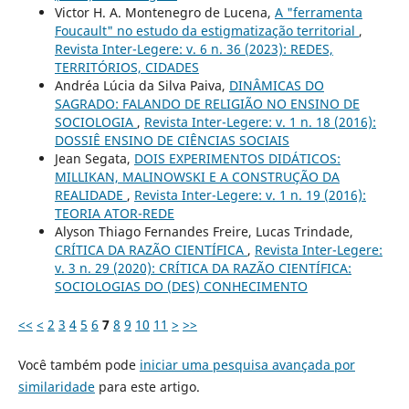
Victor H. A. Montenegro de Lucena,
A "ferramenta
Foucault" no estudo da estigmatização territorial
,
Revista Inter-Legere: v. 6 n. 36 (2023): REDES,
TERRITÓRIOS, CIDADES
Andréa Lúcia da Silva Paiva,
DINÂMICAS DO
SAGRADO: FALANDO DE RELIGIÃO NO ENSINO DE
SOCIOLOGIA
,
Revista Inter-Legere: v. 1 n. 18 (2016):
DOSSIÊ ENSINO DE CIÊNCIAS SOCIAIS
Jean Segata,
DOIS EXPERIMENTOS DIDÁTICOS:
MILLIKAN, MALINOWSKI E A CONSTRUÇÃO DA
REALIDADE
,
Revista Inter-Legere: v. 1 n. 19 (2016):
TEORIA ATOR-REDE
Alyson Thiago Fernandes Freire, Lucas Trindade,
CRÍTICA DA RAZÃO CIENTÍFICA
,
Revista Inter-Legere:
v. 3 n. 29 (2020): CRÍTICA DA RAZÃO CIENTÍFICA:
SOCIOLOGIAS DO (DES) CONHECIMENTO
<<
<
2
3
4
5
6
7
8
9
10
11
>
>>
Você também pode
iniciar uma pesquisa avançada por
similaridade
para este artigo.