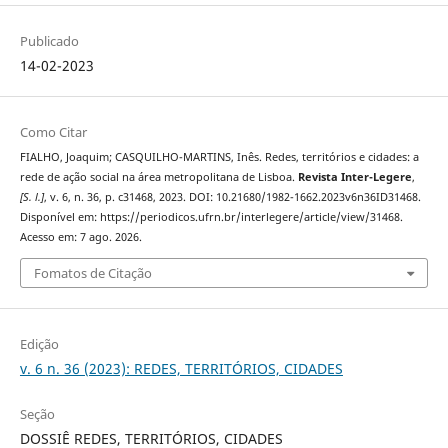
Publicado
14-02-2023
Como Citar
FIALHO, Joaquim; CASQUILHO-MARTINS, Inês. Redes, territórios e cidades: a
rede de ação social na área metropolitana de Lisboa.
Revista Inter-Legere
,
[S. l.]
, v. 6, n. 36, p. c31468, 2023. DOI: 10.21680/1982-1662.2023v6n36ID31468.
Disponível em: https://periodicos.ufrn.br/interlegere/article/view/31468.
Acesso em: 7 ago. 2026.
Fomatos de Citação
Edição
v. 6 n. 36 (2023): REDES, TERRITÓRIOS, CIDADES
Seção
DOSSIÊ REDES, TERRITÓRIOS, CIDADES