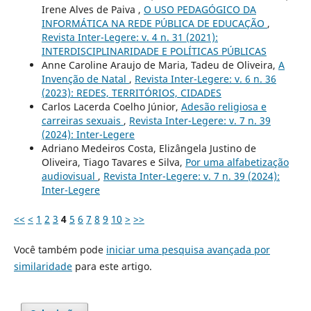
Irene Alves de Paiva ,
O USO PEDAGÓGICO DA
INFORMÁTICA NA REDE PÚBLICA DE EDUCAÇÃO
,
Revista Inter-Legere: v. 4 n. 31 (2021):
INTERDISCIPLINARIDADE E POLÍTICAS PÚBLICAS
Anne Caroline Araujo de Maria, Tadeu de Oliveira,
A
Invenção de Natal
,
Revista Inter-Legere: v. 6 n. 36
(2023): REDES, TERRITÓRIOS, CIDADES
Carlos Lacerda Coelho Júnior,
Adesão religiosa e
carreiras sexuais
,
Revista Inter-Legere: v. 7 n. 39
(2024): Inter-Legere
Adriano Medeiros Costa, Elizângela Justino de
Oliveira, Tiago Tavares e Silva,
Por uma alfabetização
audiovisual
,
Revista Inter-Legere: v. 7 n. 39 (2024):
Inter-Legere
<<
<
1
2
3
4
5
6
7
8
9
10
>
>>
Você também pode
iniciar uma pesquisa avançada por
similaridade
para este artigo.