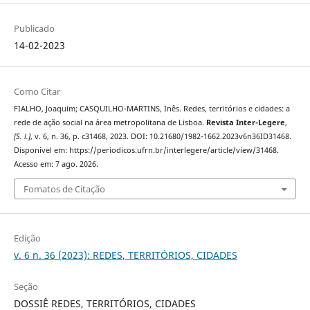
Publicado
14-02-2023
Como Citar
FIALHO, Joaquim; CASQUILHO-MARTINS, Inês. Redes, territórios e cidades: a
rede de ação social na área metropolitana de Lisboa.
Revista Inter-Legere
,
[S. l.]
, v. 6, n. 36, p. c31468, 2023. DOI: 10.21680/1982-1662.2023v6n36ID31468.
Disponível em: https://periodicos.ufrn.br/interlegere/article/view/31468.
Acesso em: 7 ago. 2026.
Fomatos de Citação
Edição
v. 6 n. 36 (2023): REDES, TERRITÓRIOS, CIDADES
Seção
DOSSIÊ REDES, TERRITÓRIOS, CIDADES