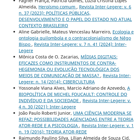
Fagner França, Patrícia Gomes, Luzia Cristina Lopes
Almeida,
Heroísmo comum
,
Revista Inter-Legere: v. 6
n. 37 (2023): POLÍTICAS PÚBLICAS,
DESENVOLVIMENTO E O PAPEL DO ESTADO NO ATUAL
CONTEXTO BRASILEIRO
Aline Gabrielle, Mateus Venceslau Marreiro,
Ecologia e
ontologia quilombola e o contracolonialismo de Nêgo
Bispo
,
Revista Inter-Legere: v. 7 n. 41 (2024): Inter-
Legere
Mônica Costa de O. Zacarias,
MÍDIAS DIGITAIS:
EFICAZES COMO INSTRUMENTOS DE CONTRA-
HEGEMONIA OU EVOLUÇÃO TECNOLÓGICA DOS
MEIOS DE COMUNICAÇÃO DE MASSA?
,
Revista Inter-
Legere: n. 14 (2014): CIBERCULTURA
Yossonale Viana Alves, Marcio Adriano de Azevedo,
A
BIOPOLÍTICA DE MICHEL FOUCAULT: CONTROLE DO
INDIVÍDUO E DA SOCIEDADE
,
Revista Inter-Legere: v.
4 n. 30 (2021): Inter-Legere
João Paulo Roberti Junior,
UMA CIÊNCIA MODERNA SE
REFAZ: POSSIBILIDADES AGENCIADAS ENTRE A TEORIA
ATOR-REDE E A PSICOLOGIA
,
Revista Inter-Legere: v. 1
n. 19 (2016): TEORIA ATOR-REDE
Raimundo Paulino Silva, Lílian Almeida de Souza Cid,