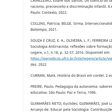
CAVALLEIRO, Eliane dos Santos. Do silêncio do lar
racismo, preconceito e discriminação infantil. 6
Paulo: Contexto, 2022.
COLLINS, Patricia; BILGE, Sirma. Interseccionali
Boitempo, 2021.
SOUZA E CRUZ, E. A.; OLIVEIRA, L. F.; FERREIRA L
Sociologia Antirracista: reflexões sobre formação
Legere, v.1, n.18, p. 32-57, 2016. Disponível em:
https://periodicos.ufrn.br/interlegere/article/v
dez. 2022
CURRAN, Mark. História do Brasil em cordel. 2.e
FREIRE, Paulo. Pedagogia da autonomia: saberes
educativa. São Paulo: Paz e Terra, 1996.
GUIMARÃES NETO, Euclides; GUIMARÃES, José Lu
Arcanjo de. Educar pela Sociologia: Contribuiçõ