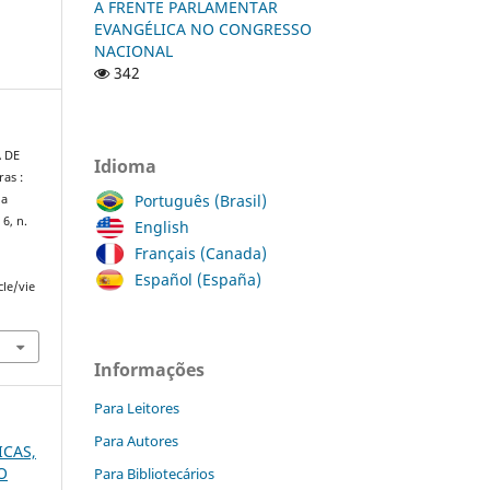
A FRENTE PARLAMENTAR
EVANGÉLICA NO CONGRESSO
NACIONAL
342
A DE
Idioma
as :
Português (Brasil)
ia
. 6, n.
English
Français (Canada)
Español (España)
cle/vie
Informações
Para Leitores
Para Autores
ICAS,
O
Para Bibliotecários