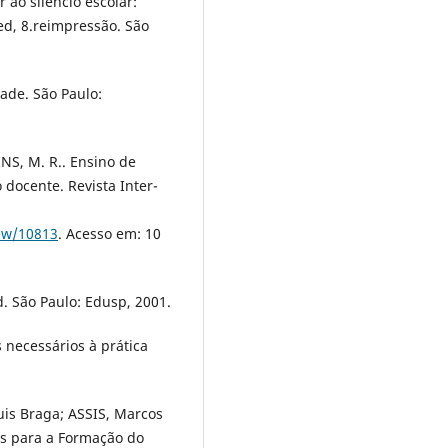
 ao silêncio escolar:
.ed, 8.reimpressão. São
dade. São Paulo:
INS, M. R.. Ensino de
 docente. Revista Inter-
iew/10813
. Acesso em: 10
d. São Paulo: Edusp, 2001.
 necessários à prática
is Braga; ASSIS, Marcos
es para a Formação do