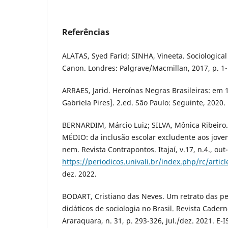
Referências
ALATAS, Syed Farid; SINHA, Vineeta. Sociologica
Canon. Londres: Palgrave/Macmillan, 2017, p. 1-
ARRAES, Jarid. Heroínas Negras Brasileiras: em 1
Gabriela Pires]. 2.ed. São Paulo: Seguinte, 2020.
BERNARDIM, Márcio Luiz; SILVA, Mônica Ribeir
MÉDIO: da inclusão escolar excludente aos jov
nem. Revista Contrapontos. Itajaí, v.17, n.4., ou
https://periodicos.univali.br/index.php/rc/artic
dez. 2022.
BODART, Cristiano das Neves. Um retrato das pe
didáticos de sociologia no Brasil. Revista Cade
Araraquara, n. 31, p. 293-326, jul./dez. 2021. E