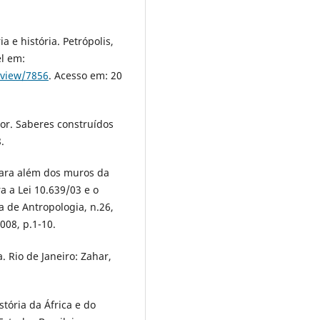
 e história. Petrópolis,
el em:
/view/7856
. Acesso em: 20
r. Saberes construídos
.
ara além dos muros da
a a Lei 10.639/03 e o
a de Antropologia, n.26,
008, p.1-10.
. Rio de Janeiro: Zahar,
ória da África e do