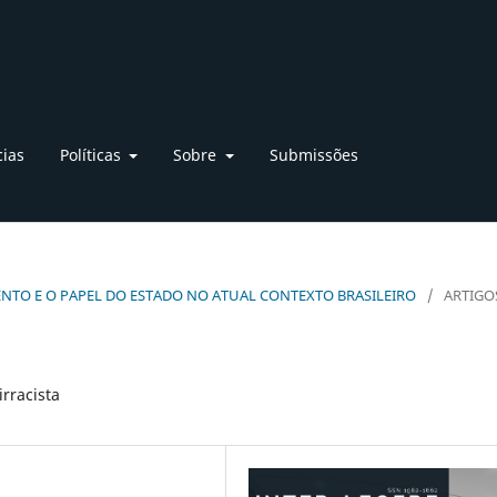
cias
Políticas
Sobre
Submissões
VIMENTO E O PAPEL DO ESTADO NO ATUAL CONTEXTO BRASILEIRO
/
ARTIGO
rracista