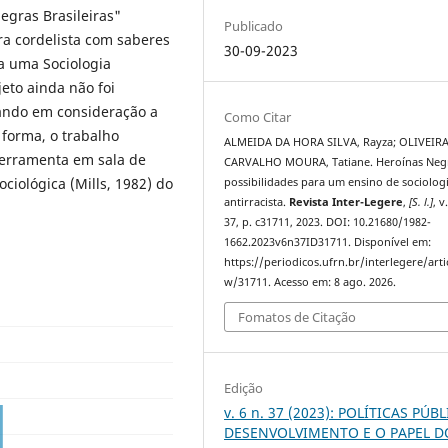
egras Brasileiras"
Publicado
ra cordelista com saberes
30-09-2023
a uma Sociologia
jeto ainda não foi
vando em consideração a
Como Citar
 forma, o trabalho
ALMEIDA DA HORA SILVA, Rayza; OLIVEIR
 ferramenta em sala de
CARVALHO MOURA, Tatiane. Heroínas Negr
ciológica (Mills, 1982) do
possibilidades para um ensino de sociolog
antirracista.
Revista Inter-Legere
,
[S. l.]
, v
37, p. c31711, 2023. DOI: 10.21680/1982-
1662.2023v6n37ID31711. Disponível em:
https://periodicos.ufrn.br/interlegere/arti
w/31711. Acesso em: 8 ago. 2026.
Fomatos de Citação
Edição
v. 6 n. 37 (2023): POLÍTICAS PÚBL
DESENVOLVIMENTO E O PAPEL D