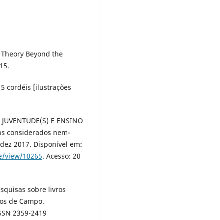
l Theory Beyond the
15.
5 cordéis [ilustrações
o. JUVENTUDE(S) E ENSINO
ens considerados nem-
t-dez 2017. Disponível em:
le/view/10265
. Acesso: 20
squisas sobre livros
rnos de Campo.
-ISSN 2359-2419