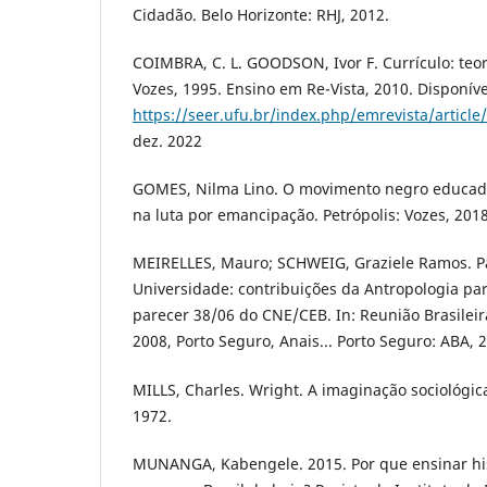
Cidadão. Belo Horizonte: RHJ, 2012.
COIMBRA, C. L. GOODSON, Ivor F. Currículo: teoria
Vozes, 1995. Ensino em Re-Vista, 2010. Disponív
https://seer.ufu.br/index.php/emrevista/article
dez. 2022
GOMES, Nilma Lino. O movimento negro educado
na luta por emancipação. Petrópolis: Vozes, 2018
MEIRELLES, Mauro; SCHWEIG, Graziele Ramos. P
Universidade: contribuições da Antropologia par
parecer 38/06 do CNE/CEB. In: Reunião Brasileir
2008, Porto Seguro, Anais... Porto Seguro: ABA, 2
MILLS, Charles. Wright. A imaginação sociológica
1972.
MUNANGA, Kabengele. 2015. Por que ensinar hist