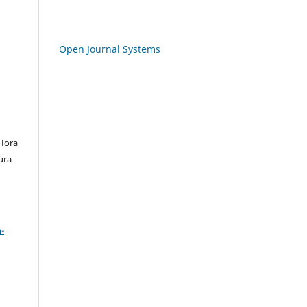
Open Journal Systems
 Hora
ura
a
-