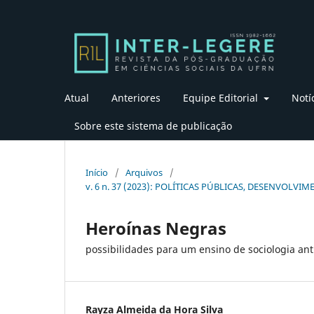
Atual
Anteriores
Equipe Editorial
Notí
Sobre este sistema de publicação
Início
/
Arquivos
/
v. 6 n. 37 (2023): POLÍTICAS PÚBLICAS, DESENVOL
Heroínas Negras
possibilidades para um ensino de sociologia anti
Rayza Almeida da Hora Silva