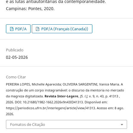
e as lutas antiautoritárias da contemporaneidade.
Campinas: Pontes, 2020.
PDF/A
PDF/A (Français (Canada))
Publicado
02-05-2026
Como Citar
PEREIRA LOPES, Michelle Aparecida; OLIVEIRA SARGENTINI, Vanice Maria. A
construção de um corpo instagramável: o discurso da mentoria no mercado
da magreza digitalizada.
Revista Inter-Legere
,
[S. l.]
, v. 9, n. 43, p. 41313 ,
2026. DOI: 10.21680/1982-1662.2026v9n43ID41313. Disponível em:
https://periodicos.ufrn.br/interlegere/article/view/41313. Acesso em: 8 ago.
2026.
Fomatos de Citação