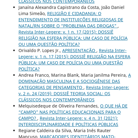
CLÁSSICOS NOS CONTEMPORÂNEOS
Janaína Alexandra Capistrano da Costa, João Daniel
Lima Simeão,
RELIGIÃO E CIDADANIA: O
ENTENDIMENTO DE INSTITUIÇÕES RELIGIOSAS DE
NATAL/RN SOBRE O “PROBLEMA DAS DROGAS"
,
Revista Inter-Legere: v. 1 n. 17 (2015): DOSSIÊ
RELIGIÃO NA ESFERA PÚBLICA: UM CASO DE POLÍCIA
OU UMA QUESTÃO POLÍTICA?
Orivaldo P. Lopes Jr.,
APRESENTAÇÃO
,
Revista Inter-
Legere: v. 1 n. 17 (2015): DOSSIÊ RELIGIÃO NA ESFERA
PÚBLICA: UM CASO DE POLÍCIA OU UMA QUESTÃO
POLÍTICA?
Andrea Franco, Marina Blank, Maria Janilma Pereira,
A
DOMINAÇÃO MASCULINA E A SOCIOGÊNESE DAS
CATEGORIAS DE PENSAMENTO
,
Revista Inter-Legere:
v. 2 n. 24 (2019): DOSSIÊ TEORIA SOCIAL: OS
CLÁSSICOS NOS CONTEMPORÂNEOS
Melquisedeque de Oliveira Fernandes,
O QUE HÁ DE
“CAMPO” NAS POLÍTICAS EDUCACIONAIS PARA O
CAMPO?
,
Revista Inter-Legere: v. 4 n. 31 (2021):
INTERDISCIPLINARIDADE E POLÍTICAS PÚBLICAS
Regiane Caldeira da Silva, Maria Inês Rauter
Mancuso,
MARCADORES IDENTITÁRIOS MATO-