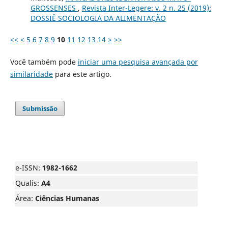
GROSSENSES
,
Revista Inter-Legere: v. 2 n. 25 (2019):
DOSSIÊ SOCIOLOGIA DA ALIMENTAÇÃO
<<
<
5
6
7
8
9
10
11
12
13
14
>
>>
Você também pode
iniciar uma pesquisa avançada por
similaridade
para este artigo.
Submissão
e-ISSN:
1982-1662
Qualis:
A4
Área:
Ciências Humanas