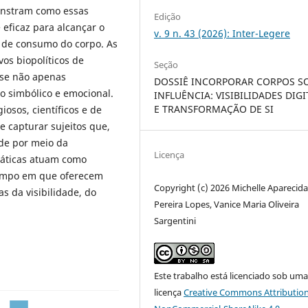
onstram como essas
Edição
eficaz para alcançar o
v. 9 n. 43 (2026): Inter-Legere
l de consumo do corpo. As
os biopolíticos de
Seção
a-se não apenas
DOSSIÊ INCORPORAR CORPOS S
 simbólico e emocional.
INFLUÊNCIA: VISIBILIDADES DIGI
E TRANSFORMAÇÃO DE SI
iosos, científicos e de
e capturar sujeitos que,
ade por meio da
Licença
ráticas atuam como
tempo em que oferecem
Copyright (c) 2026 Michelle Aparecid
s da visibilidade, do
Pereira Lopes, Vanice Maria Oliveira
Sargentini
Este trabalho está licenciado sob um
licença
Creative Commons Attribution