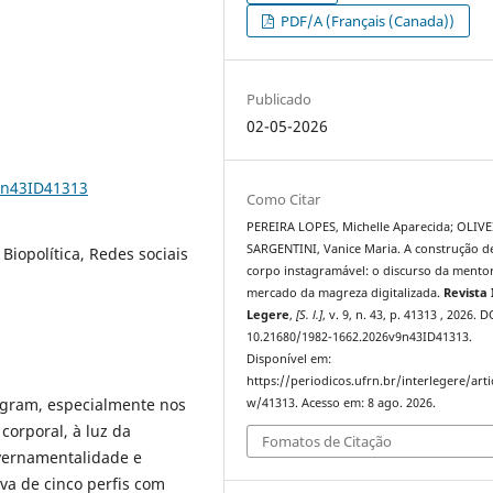
PDF/A (Français (Canada))
Publicado
02-05-2026
9n43ID41313
Como Citar
PEREIRA LOPES, Michelle Aparecida; OLIV
SARGENTINI, Vanice Maria. A construção 
Biopolítica, Redes sociais
corpo instagramável: o discurso da mento
mercado da magreza digitalizada.
Revista 
Legere
,
[S. l.]
, v. 9, n. 43, p. 41313 , 2026. D
10.21680/1982-1662.2026v9n43ID41313.
Disponível em:
https://periodicos.ufrn.br/interlegere/arti
tagram, especialmente nos
w/41313. Acesso em: 8 ago. 2026.
orporal, à luz da
Fomatos de Citação
overnamentalidade e
va de cinco perfis com