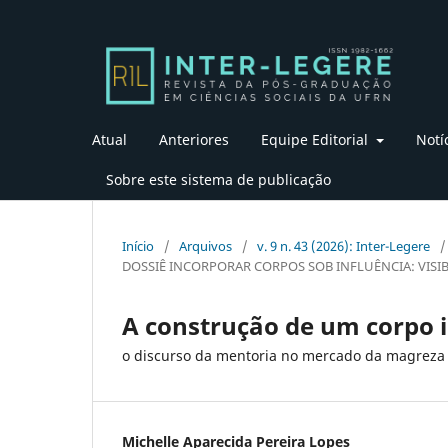
Atual
Anteriores
Equipe Editorial
Notí
Sobre este sistema de publicação
Início
/
Arquivos
/
v. 9 n. 43 (2026): Inter-Legere
/
DOSSIÊ INCORPORAR CORPOS SOB INFLUÊNCIA: VISIB
A construção de um corpo 
o discurso da mentoria no mercado da magreza 
Michelle Aparecida Pereira Lopes