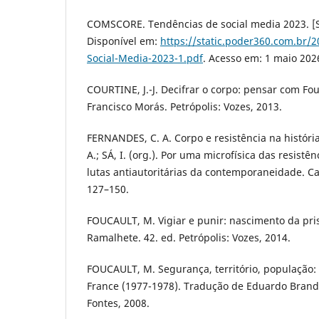
COMSCORE. Tendências de social media 2023. [S. l
Disponível em:
https://static.poder360.com.br/
Social-Media-2023-1.pdf
. Acesso em: 1 maio 202
COURTINE, J.-J. Decifrar o corpo: pensar com Fo
Francisco Morás. Petrópolis: Vozes, 2013.
FERNANDES, C. A. Corpo e resistência na históri
A.; SÁ, I. (org.). Por uma microfísica das resistê
lutas antiautoritárias da contemporaneidade. Ca
127–150.
FOUCAULT, M. Vigiar e punir: nascimento da pri
Ramalhete. 42. ed. Petrópolis: Vozes, 2014.
FOUCAULT, M. Segurança, território, população:
France (1977-1978). Tradução de Eduardo Brand
Fontes, 2008.