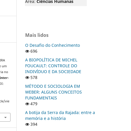
Área:
Ciências Humanas
Mais lidos
O Desafio do Conhecimento
696
A BIOPOLÍTICA DE MICHEL
EIRA
FOUCAULT: CONTROLE DO
de um
INDIVÍDUO E DA SOCIEDADE
ria no
578
Inter-
OI:
MÉTODO E SOCIOLOGIA EM
WEBER: ALGUNS CONCEITOS
FUNDAMENTAIS
cle/vie
479
A botija da Serra da Rajada: entre a
memória e a história
394