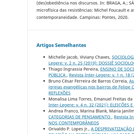
(des)obediência nos discursos. In: BRAGA, A.; SÁ,
microfísica das resistências: Michel Foucault e a
contemporaneidade. Campinas: Pontes, 2020.
Artigos Semelhantes
Michelle Jacob, Viviany Chaves,
SOCIOLOGI
Legere: v. 2 n. 25 (2019): DOSSIÊ SOCI
Thiago Ingrassia Pereira,
ENSINO DE SOC
PÚBLICA
,
Revista Inter-Legere: v. 1 n. 1
Bruno César Ferreira de Barros Correia,
As
igrejas evangélicas nos bairros de Felip
REFLEXÕES
Monalisa Lima Torres, Emanuel Freitas da 
Inter-Legere: v. 4 n. 32 (2021): ELEIÇ
Andrea Franco, Marina Blank, Maria Janil
CATEGORIAS DE PENSAMENTO
,
Revista I
NOS CONTEMPORÂNEOS
Orivaldo P. Lopes Jr.,
A DESPRIVATIZAÇÃO 