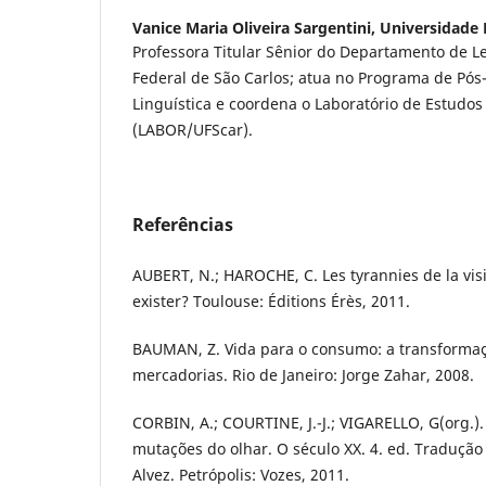
Vanice Maria Oliveira Sargentini,
Universidade 
Professora Titular Sênior do Departamento de L
Federal de São Carlos; atua no Programa de Pó
Linguística e coordena o Laboratório de Estudos
(LABOR/UFScar).
Referências
AUBERT, N.; HAROCHE, C. Les tyrannies de la visib
exister? Toulouse: Éditions Érès, 2011.
BAUMAN, Z. Vida para o consumo: a transforma
mercadorias. Rio de Janeiro: Jorge Zahar, 2008.
CORBIN, A.; COURTINE, J.-J.; VIGARELLO, G(org.).
mutações do olhar. O século XX. 4. ed. Tradução
Alvez. Petrópolis: Vozes, 2011.