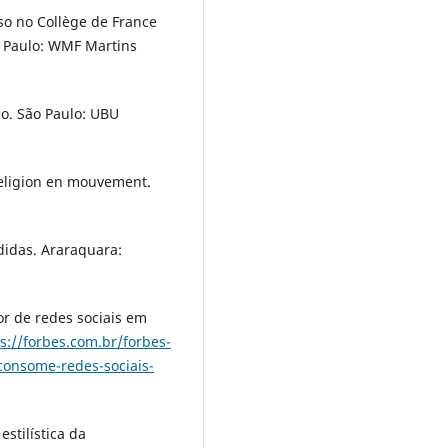
so no Collège de France
 Paulo: WMF Martins
o. São Paulo: UBU
 religion en mouvement.
didas. Araraquara:
or de redes sociais em
s://forbes.com.br/forbes-
-consome-redes-sociais-
estilística da