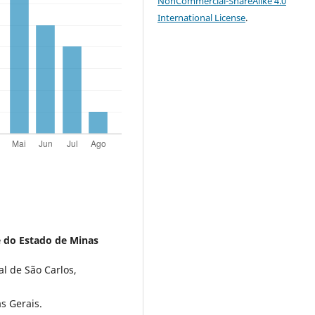
NonCommercial-ShareAlike 4.0
International License
.
 do Estado de Minas
l de São Carlos,
s Gerais.