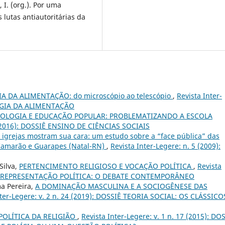
 I. (org.). Por uma
s lutas antiautoritárias da
A DA ALIMENTAÇÃO: do microscópio ao telescópio
,
Revista Inter-
OLOGIA DA ALIMENTAÇÃO
IOLOGIA E EDUCAÇÃO POPULAR: PROBLEMATIZANDO A ESCOLA
8 (2016): DOSSIÊ ENSINO DE CIÊNCIAS SOCIAIS
 igrejas mostram sua cara: um estudo sobre a “face pública” das
e Camarão e Guarapes (Natal-RN)
,
Revista Inter-Legere: n. 5 (2009):
Silva,
PERTENCIMENTO RELIGIOSO E VOCAÇÃO POLÍTICA
,
Revista
ÕES E REPRESENTAÇÃO POLÍTICA: O DEBATE CONTEMPORÂNEO
ma Pereira,
A DOMINAÇÃO MASCULINA E A SOCIOGÊNESE DAS
nter-Legere: v. 2 n. 24 (2019): DOSSIÊ TEORIA SOCIAL: OS CLÁSSICO
POLÍTICA DA RELIGIÃO
,
Revista Inter-Legere: v. 1 n. 17 (2015): DO