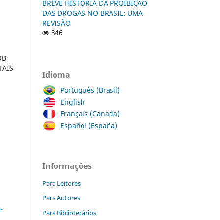
BREVE HISTÓRIA DA PROIBIÇÃO
DAS DROGAS NO BRASIL: UMA
REVISÃO
346
OB
TAIS
Idioma
Português (Brasil)
English
Français (Canada)
Español (España)
a
Informações
Para Leitores
a
Para Autores
-
Para Bibliotecários