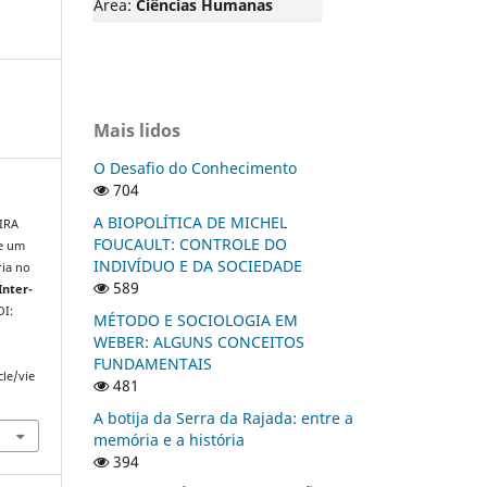
Área:
Ciências Humanas
Mais lidos
O Desafio do Conhecimento
704
A BIOPOLÍTICA DE MICHEL
EIRA
FOUCAULT: CONTROLE DO
de um
INDIVÍDUO E DA SOCIEDADE
ria no
589
Inter-
OI:
MÉTODO E SOCIOLOGIA EM
WEBER: ALGUNS CONCEITOS
FUNDAMENTAIS
cle/vie
481
A botija da Serra da Rajada: entre a
memória e a história
394