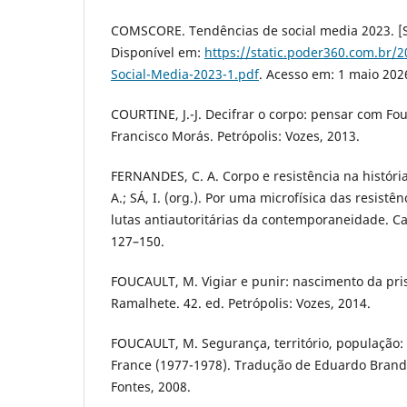
COMSCORE. Tendências de social media 2023. [S. l
Disponível em:
https://static.poder360.com.br/
Social-Media-2023-1.pdf
. Acesso em: 1 maio 202
COURTINE, J.-J. Decifrar o corpo: pensar com Fo
Francisco Morás. Petrópolis: Vozes, 2013.
FERNANDES, C. A. Corpo e resistência na históri
A.; SÁ, I. (org.). Por uma microfísica das resistê
lutas antiautoritárias da contemporaneidade. Ca
127–150.
FOUCAULT, M. Vigiar e punir: nascimento da pri
Ramalhete. 42. ed. Petrópolis: Vozes, 2014.
FOUCAULT, M. Segurança, território, população:
France (1977-1978). Tradução de Eduardo Brand
Fontes, 2008.