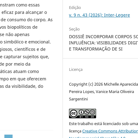
onstram como essas
Edição
eficaz para alcançar o
v. 9 n. 43 (2026): Inter-Legere
l de consumo do corpo. As
os biopolíticos de
Seção
a-se não apenas
DOSSIÊ INCORPORAR CORPOS S
 simbólico e emocional.
INFLUÊNCIA: VISIBILIDADES DIGI
E TRANSFORMAÇÃO DE SI
iosos, científicos e de
e capturar sujeitos que,
ade por meio da
Licença
ráticas atuam como
tempo em que oferecem
Copyright (c) 2026 Michelle Aparecid
s da visibilidade, do
Pereira Lopes, Vanice Maria Oliveira
Sargentini
Este trabalho está licenciado sob um
licença
Creative Commons Attribution