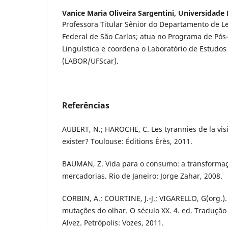
Vanice Maria Oliveira Sargentini,
Universidade 
Professora Titular Sênior do Departamento de L
Federal de São Carlos; atua no Programa de Pó
Linguística e coordena o Laboratório de Estudos
(LABOR/UFScar).
Referências
AUBERT, N.; HAROCHE, C. Les tyrannies de la visib
exister? Toulouse: Éditions Érès, 2011.
BAUMAN, Z. Vida para o consumo: a transforma
mercadorias. Rio de Janeiro: Jorge Zahar, 2008.
CORBIN, A.; COURTINE, J.-J.; VIGARELLO, G(org.).
mutações do olhar. O século XX. 4. ed. Tradução
Alvez. Petrópolis: Vozes, 2011.