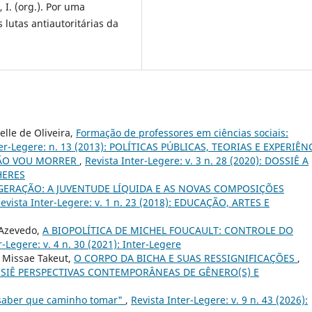
 I. (org.). Por uma
s lutas antiautoritárias da
elle de Oliveira,
Formação de professores em ciências sociais:
ter-Legere: n. 13 (2013): POLÍTICAS PÚBLICAS, TEORIAS E EXPERIÊN
ÃO VOU MORRER
,
Revista Inter-Legere: v. 3 n. 28 (2020): DOSSIÊ A
HERES
GERAÇÃO: A JUVENTUDE LÍQUIDA E AS NOVAS COMPOSIÇÕES
evista Inter-Legere: v. 1 n. 23 (2018): EDUCAÇÃO, ARTES E
 Azevedo,
A BIOPOLÍTICA DE MICHEL FOUCAULT: CONTROLE DO
r-Legere: v. 4 n. 30 (2021): Inter-Legere
a Missae Takeut,
O CORPO DA BICHA E SUAS RESSIGNIFICAÇÕES
,
: DOSSIÊ PERSPECTIVAS CONTEMPORÂNEAS DE GÊNERO(S) E
 saber que caminho tomar"
,
Revista Inter-Legere: v. 9 n. 43 (2026):