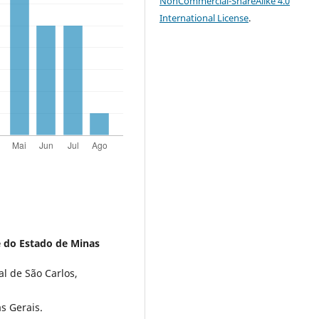
NonCommercial-ShareAlike 4.0
International License
.
 do Estado de Minas
l de São Carlos,
s Gerais.