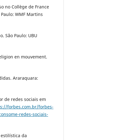
so no Collège de France
 Paulo: WMF Martins
o. São Paulo: UBU
 religion en mouvement.
didas. Araraquara:
or de redes sociais em
s://forbes.com.br/forbes-
-consome-redes-sociais-
estilística da