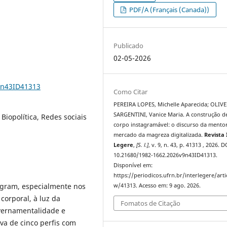
PDF/A (Français (Canada))
Publicado
02-05-2026
9n43ID41313
Como Citar
PEREIRA LOPES, Michelle Aparecida; OLIV
SARGENTINI, Vanice Maria. A construção 
Biopolítica, Redes sociais
corpo instagramável: o discurso da mento
mercado da magreza digitalizada.
Revista 
Legere
,
[S. l.]
, v. 9, n. 43, p. 41313 , 2026. D
10.21680/1982-1662.2026v9n43ID41313.
Disponível em:
https://periodicos.ufrn.br/interlegere/arti
tagram, especialmente nos
w/41313. Acesso em: 9 ago. 2026.
orporal, à luz da
Fomatos de Citação
overnamentalidade e
va de cinco perfis com