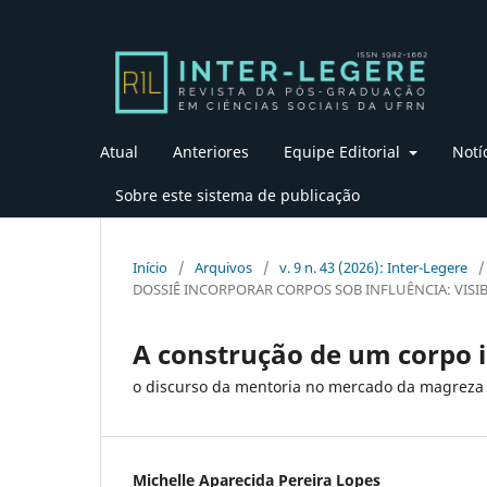
Atual
Anteriores
Equipe Editorial
Notí
Sobre este sistema de publicação
Início
/
Arquivos
/
v. 9 n. 43 (2026): Inter-Legere
/
DOSSIÊ INCORPORAR CORPOS SOB INFLUÊNCIA: VISIB
A construção de um corpo 
o discurso da mentoria no mercado da magreza 
Michelle Aparecida Pereira Lopes