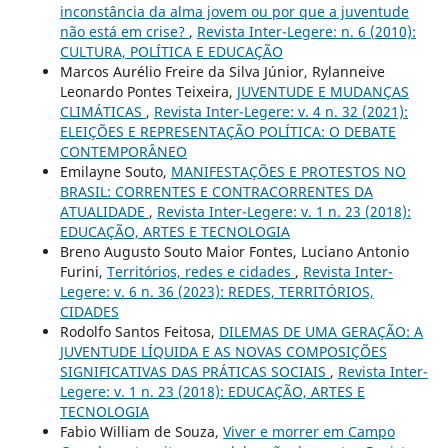
inconstância da alma jovem ou por que a juventude
não está em crise?
,
Revista Inter-Legere: n. 6 (2010):
CULTURA, POLÍTICA E EDUCAÇÃO
Marcos Aurélio Freire da Silva Júnior, Rylanneive
Leonardo Pontes Teixeira,
JUVENTUDE E MUDANÇAS
CLIMÁTICAS
,
Revista Inter-Legere: v. 4 n. 32 (2021):
ELEIÇÕES E REPRESENTAÇÃO POLÍTICA: O DEBATE
CONTEMPORÂNEO
Emilayne Souto,
MANIFESTAÇÕES E PROTESTOS NO
BRASIL: CORRENTES E CONTRACORRENTES DA
ATUALIDADE
,
Revista Inter-Legere: v. 1 n. 23 (2018):
EDUCAÇÃO, ARTES E TECNOLOGIA
Breno Augusto Souto Maior Fontes, Luciano Antonio
Furini,
Territórios, redes e cidades
,
Revista Inter-
Legere: v. 6 n. 36 (2023): REDES, TERRITÓRIOS,
CIDADES
Rodolfo Santos Feitosa,
DILEMAS DE UMA GERAÇÃO: A
JUVENTUDE LÍQUIDA E AS NOVAS COMPOSIÇÕES
SIGNIFICATIVAS DAS PRÁTICAS SOCIAIS
,
Revista Inter-
Legere: v. 1 n. 23 (2018): EDUCAÇÃO, ARTES E
TECNOLOGIA
Fabio William de Souza,
Viver e morrer em Campo