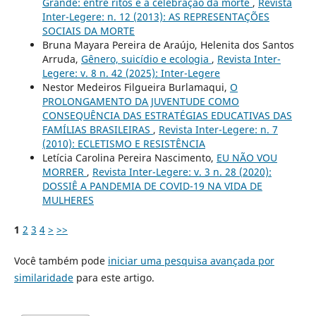
Grande: entre ritos e a celebração da morte
,
Revista
Inter-Legere: n. 12 (2013): AS REPRESENTAÇÕES
SOCIAIS DA MORTE
Bruna Mayara Pereira de Araújo, Helenita dos Santos
Arruda,
Gênero, suicídio e ecologia
,
Revista Inter-
Legere: v. 8 n. 42 (2025): Inter-Legere
Nestor Medeiros Filgueira Burlamaqui,
O
PROLONGAMENTO DA JUVENTUDE COMO
CONSEQUÊNCIA DAS ESTRATÉGIAS EDUCATIVAS DAS
FAMÍLIAS BRASILEIRAS
,
Revista Inter-Legere: n. 7
(2010): ECLETISMO E RESISTÊNCIA
Letícia Carolina Pereira Nascimento,
EU NÃO VOU
MORRER
,
Revista Inter-Legere: v. 3 n. 28 (2020):
DOSSIÊ A PANDEMIA DE COVID-19 NA VIDA DE
MULHERES
1
2
3
4
>
>>
Você também pode
iniciar uma pesquisa avançada por
similaridade
para este artigo.