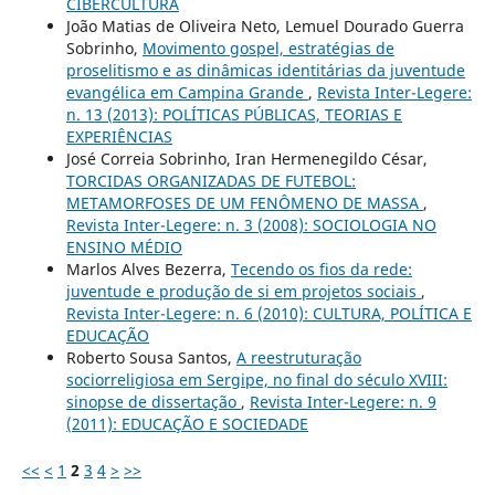
CIBERCULTURA
João Matias de Oliveira Neto, Lemuel Dourado Guerra
Sobrinho,
Movimento gospel, estratégias de
proselitismo e as dinâmicas identitárias da juventude
evangélica em Campina Grande
,
Revista Inter-Legere:
n. 13 (2013): POLÍTICAS PÚBLICAS, TEORIAS E
EXPERIÊNCIAS
José Correia Sobrinho, Iran Hermenegildo César,
TORCIDAS ORGANIZADAS DE FUTEBOL:
METAMORFOSES DE UM FENÔMENO DE MASSA
,
Revista Inter-Legere: n. 3 (2008): SOCIOLOGIA NO
ENSINO MÉDIO
Marlos Alves Bezerra,
Tecendo os fios da rede:
juventude e produção de si em projetos sociais
,
Revista Inter-Legere: n. 6 (2010): CULTURA, POLÍTICA E
EDUCAÇÃO
Roberto Sousa Santos,
A reestruturação
sociorreligiosa em Sergipe, no final do século XVIII:
sinopse de dissertação
,
Revista Inter-Legere: n. 9
(2011): EDUCAÇÃO E SOCIEDADE
<<
<
1
2
3
4
>
>>