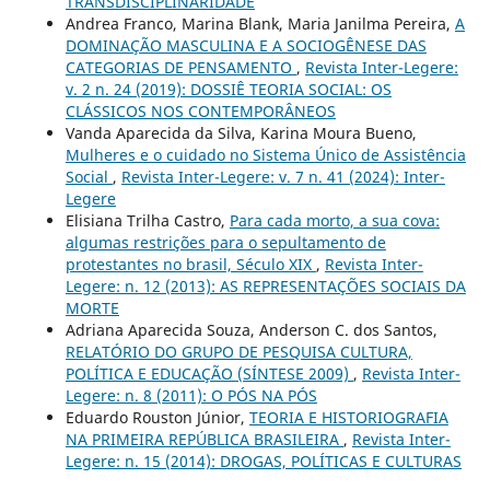
TRANSDISCIPLINARIDADE
Andrea Franco, Marina Blank, Maria Janilma Pereira,
A
DOMINAÇÃO MASCULINA E A SOCIOGÊNESE DAS
CATEGORIAS DE PENSAMENTO
,
Revista Inter-Legere:
v. 2 n. 24 (2019): DOSSIÊ TEORIA SOCIAL: OS
CLÁSSICOS NOS CONTEMPORÂNEOS
Vanda Aparecida da Silva, Karina Moura Bueno,
Mulheres e o cuidado no Sistema Único de Assistência
Social
,
Revista Inter-Legere: v. 7 n. 41 (2024): Inter-
Legere
Elisiana Trilha Castro,
Para cada morto, a sua cova:
algumas restrições para o sepultamento de
protestantes no brasil, Século XIX
,
Revista Inter-
Legere: n. 12 (2013): AS REPRESENTAÇÕES SOCIAIS DA
MORTE
Adriana Aparecida Souza, Anderson C. dos Santos,
RELATÓRIO DO GRUPO DE PESQUISA CULTURA,
POLÍTICA E EDUCAÇÃO (SÍNTESE 2009)
,
Revista Inter-
Legere: n. 8 (2011): O PÓS NA PÓS
Eduardo Rouston Júnior,
TEORIA E HISTORIOGRAFIA
NA PRIMEIRA REPÚBLICA BRASILEIRA
,
Revista Inter-
Legere: n. 15 (2014): DROGAS, POLÍTICAS E CULTURAS