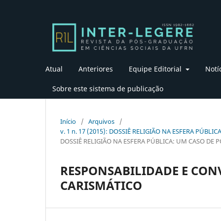
Atual
Anteriores
Equipe Editorial
Notí
Sobre este sistema de publicação
Início
/
Arquivos
/
v. 1 n. 17 (2015): DOSSIÊ RELIGIÃO NA ESFERA PÚB
DOSSIÊ RELIGIÃO NA ESFERA PÚBLICA: UM CASO DE 
RESPONSABILIDADE E CONV
CARISMÁTICO