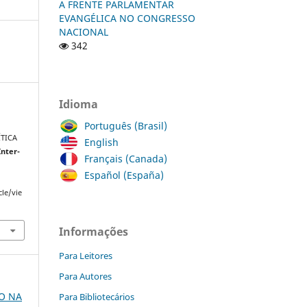
A FRENTE PARLAMENTAR
EVANGÉLICA NO CONGRESSO
NACIONAL
342
Idioma
Português (Brasil)
ÍTICA
English
Inter-
Français (Canada)
Español (España)
cle/vie
Informações
Para Leitores
Para Autores
ÃO NA
Para Bibliotecários