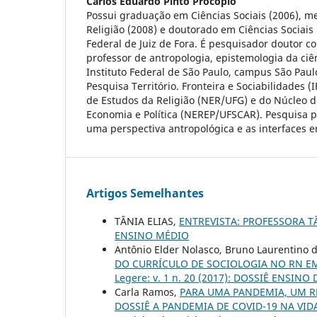
Carlos Eduardo Pinto Procópio
Possui graduação em Ciências Sociais (2006), m
Religião (2008) e doutorado em Ciências Sociais
Federal de Juiz de Fora. É pesquisador doutor 
professor de antropologia, epistemologia da ciên
Instituto Federal de São Paulo, campus São Pau
Pesquisa Território. Fronteira e Sociabilidades 
de Estudos da Religião (NER/UFG) e do Núcleo d
Economia e Política (NEREP/UFSCAR). Pesquisa pr
uma perspectiva antropológica e as interfaces ent
Artigos Semelhantes
TÂNIA ELIAS,
ENTREVISTA: PROFESSORA T
ENSINO MÉDIO
Antônio Elder Nolasco, Bruno Laurentino da
DO CURRÍCULO DE SOCIOLOGIA NO RN EM
Legere: v. 1 n. 20 (2017): DOSSIÊ ENSIN
Carla Ramos,
PARA UMA PANDEMIA, UM R
DOSSIÊ A PANDEMIA DE COVID-19 NA VID