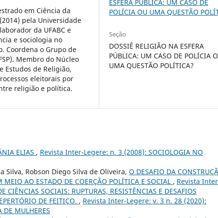
ESFERA PÚBLICA: UM CASO DE
estrado em Ciência da
POLÍCIA OU UMA QUESTÃO POLÍ
 (2014) pela Universidade
colaborador da UFABC e
Seção
cia e sociologia no
DOSSIÊ RELIGIÃO NA ESFERA
lo. Coordena o Grupo de
PÚBLICA: UM CASO DE POLÍCIA 
(IFSP). Membro do Núcleo
UMA QUESTÃO POLÍTICA?
e Estudos de Religião,
ocessos eleitorais por
re religião e política.
ÂNIA ELIAS
,
Revista Inter-Legere: n. 3 (2008): SOCIOLOGIA NO
 Silva, Robson Diego Silva de Oliveira,
O DESAFIO DA CONSTRUÇ
 MEIO AO ESTADO DE COERÇÃO POLÍTICA E SOCIAL
,
Revista Inter
O DE CIÊNCIAS SOCIAIS: RUPTURAS, RESISTÊNCIAS E DESAFIOS
EPERTÓRIO DE FEITIÇO.
,
Revista Inter-Legere: v. 3 n. 28 (2020):
A DE MULHERES