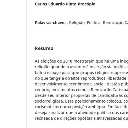
Carlos Eduardo Pinto Procópio
Palavras-chave:
, Religião. Política. Renovação C
Resumo
As eleições de 2010 mostraram que há uma ineg
religião quando o assunto é inserção via polític
faltou espaço para que grupos religiosos apre
no que tange a direitos reprodutivos, liberdade
desenvolvimento econômico e social, gestão púb
cenário, movimentos como a Renovação Carismát
desde seu interior propostas de candidaturas 
sociorreligiosa. Esse posicionamento colocou, c
carismáticos numa posição ambígua. Em face des
deseja sinalizar que a atividade política dos car
recheada de direções opostas e atravessadas que