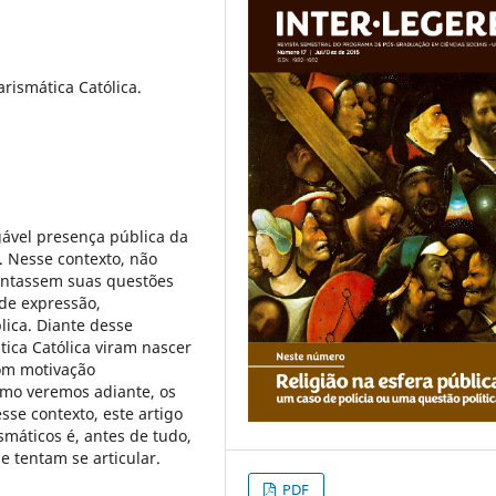
arismática Católica.
ável presença pública da
a. Nesse contexto, não
sentassem suas questões
 de expressão,
lica. Diante desse
ica Católica viram nascer
com motivação
omo veremos adiante, os
se contexto, este artigo
ismáticos é, antes de tudo,
 tentam se articular.
PDF