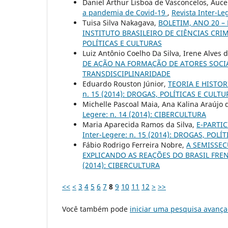
Daniel Arthur Lisboa de Vasconcelos, Auc
a pandemia de Covid-19
,
Revista Inter-Leg
Tuisa Silva Nakagava,
BOLETIM, ANO 20 –
INSTITUTO BRASILEIRO DE CIÊNCIAS CRIM
POLÍTICAS E CULTURAS
Luiz Antônio Coelho Da Silva, Irene Alves 
DE AÇÃO NA FORMAÇÃO DE ATORES SOCI
TRANSDISCIPLINARIDADE
Eduardo Rouston Júnior,
TEORIA E HISTOR
n. 15 (2014): DROGAS, POLÍTICAS E CULTU
Michelle Pascoal Maia, Ana Kalina Araújo
Legere: n. 14 (2014): CIBERCULTURA
Maria Aparecida Ramos da Silva,
E-PARTI
Inter-Legere: n. 15 (2014): DROGAS, POLÍ
Fábio Rodrigo Ferreira Nobre,
A SEMISSE
EXPLICANDO AS REAÇÕES DO BRASIL FRE
(2014): CIBERCULTURA
<<
<
3
4
5
6
7
8
9
10
11
12
>
>>
Você também pode
iniciar uma pesquisa avança