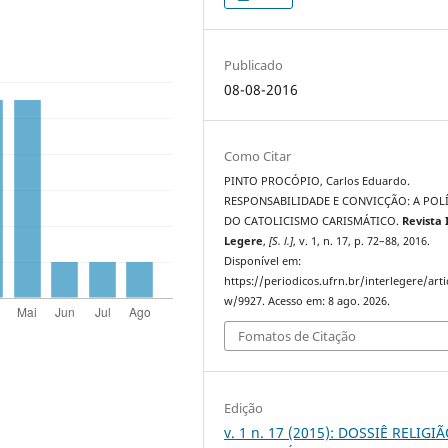
Publicado
08-08-2016
Como Citar
PINTO PROCÓPIO, Carlos Eduardo.
RESPONSABILIDADE E CONVICÇÃO: A POL
DO CATOLICISMO CARISMÁTICO.
Revista 
Legere
,
[S. l.]
, v. 1, n. 17, p. 72–88, 2016.
Disponível em:
https://periodicos.ufrn.br/interlegere/arti
w/9927. Acesso em: 8 ago. 2026.
Fomatos de Citação
Edição
v. 1 n. 17 (2015): DOSSIÊ RELIGI