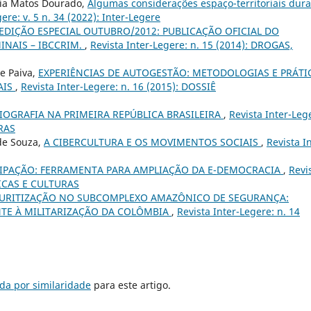
eia Matos Dourado,
Algumas considerações espaço-territoriais dur
ere: v. 5 n. 34 (2022): Inter-Legere
 EDIÇÃO ESPECIAL OUTUBRO/2012: PUBLICAÇÃO OFICIAL DO
INAIS – IBCCRIM.
,
Revista Inter-Legere: n. 15 (2014): DROGAS,
de Paiva,
EXPERIÊNCIAS DE AUTOGESTÃO: METODOLOGIAS E PRÁTI
AIS
,
Revista Inter-Legere: n. 16 (2015): DOSSIÊ
IOGRAFIA NA PRIMEIRA REPÚBLICA BRASILEIRA
,
Revista Inter-Leg
RAS
 de Souza,
A CIBERCULTURA E OS MOVIMENTOS SOCIAIS
,
Revista I
CIPAÇÃO: FERRAMENTA PARA AMPLIAÇÃO DA E-DEMOCRACIA
,
Revi
TICAS E CULTURAS
CURITIZAÇÃO NO SUBCOMPLEXO AMAZÔNICO DE SEGURANÇA:
NTE À MILITARIZAÇÃO DA COLÔMBIA
,
Revista Inter-Legere: n. 14
da por similaridade
para este artigo.