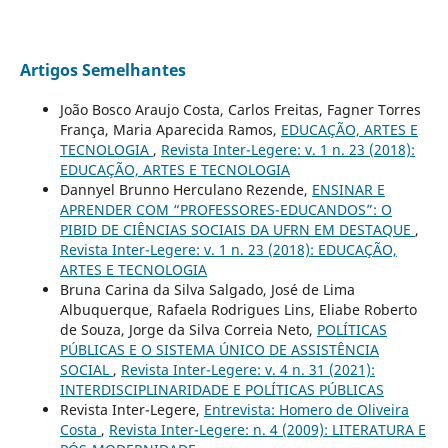
Artigos Semelhantes
João Bosco Araujo Costa, Carlos Freitas, Fagner Torres
França, Maria Aparecida Ramos,
EDUCAÇÃO, ARTES E
TECNOLOGIA
,
Revista Inter-Legere: v. 1 n. 23 (2018):
EDUCAÇÃO, ARTES E TECNOLOGIA
Dannyel Brunno Herculano Rezende,
ENSINAR E
APRENDER COM “PROFESSORES-EDUCANDOS”: O
PIBID DE CIÊNCIAS SOCIAIS DA UFRN EM DESTAQUE
,
Revista Inter-Legere: v. 1 n. 23 (2018): EDUCAÇÃO,
ARTES E TECNOLOGIA
Bruna Carina da Silva Salgado, José de Lima
Albuquerque, Rafaela Rodrigues Lins, Eliabe Roberto
de Souza, Jorge da Silva Correia Neto,
POLÍTICAS
PÚBLICAS E O SISTEMA ÚNICO DE ASSISTÊNCIA
SOCIAL
,
Revista Inter-Legere: v. 4 n. 31 (2021):
INTERDISCIPLINARIDADE E POLÍTICAS PÚBLICAS
Revista Inter-Legere,
Entrevista: Homero de Oliveira
Costa
,
Revista Inter-Legere: n. 4 (2009): LITERATURA E