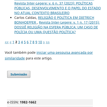
Revista Inter-Legere: v. 6 n. 37 (2023): POLÍTICAS
PÚBLICAS, DESENVOLVIMENTO E O PAPEL DO ESTADO
NO ATUAL CONTEXTO BRASILEIRO
Carlos Caldas,
RELIGIÃO E POLÍTICA EM DIETRICH
BONHOEFFER
,
Revista Inter-Legere: v. 1 n. 17 (2015):
DOSSIÊ RELIGIÃO NA ESFERA PÚBLICA: UM CASO DE
POLÍCIA OU UMA QUESTÃO POLÍTICA?
<<
<
1
2
3
4
5
6
7
8
9
10
>
>>
Você também pode
iniciar uma pesquisa avançada por
similaridade
para este artigo.
Submissão
e-ISSN:
1982-1662