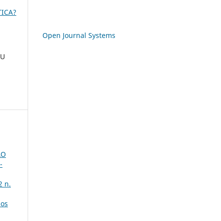
TICA?
Open Journal Systems
OU
ÃO
-
2 n.
nos