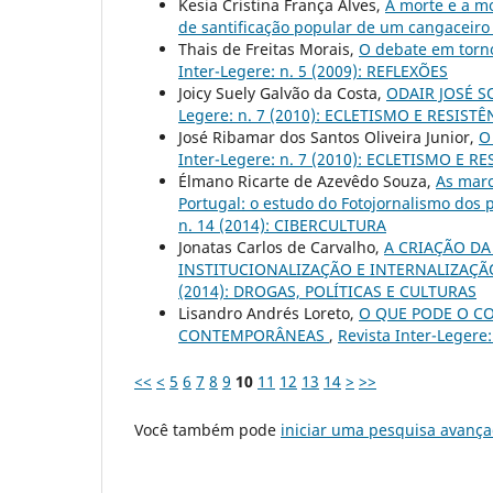
Kesia Cristina França Alves,
A morte e a mo
de santificação popular de um cangaceir
Thais de Freitas Morais,
O debate em torno 
Inter-Legere: n. 5 (2009): REFLEXÕES
Joicy Suely Galvão da Costa,
ODAIR JOSÉ S
Legere: n. 7 (2010): ECLETISMO E RESISTÊ
José Ribamar dos Santos Oliveira Junior,
O
Inter-Legere: n. 7 (2010): ECLETISMO E R
Élmano Ricarte de Azevêdo Souza,
As marc
Portugal: o estudo do Fotojornalismo dos
n. 14 (2014): CIBERCULTURA
Jonatas Carlos de Carvalho,
A CRIAÇÃO DA
INSTITUCIONALIZAÇÃO E INTERNALIZAÇÃ
(2014): DROGAS, POLÍTICAS E CULTURAS
Lisandro Andrés Loreto,
O QUE PODE O C
CONTEMPORÂNEAS
,
Revista Inter-Leger
<<
<
5
6
7
8
9
10
11
12
13
14
>
>>
Você também pode
iniciar uma pesquisa avança