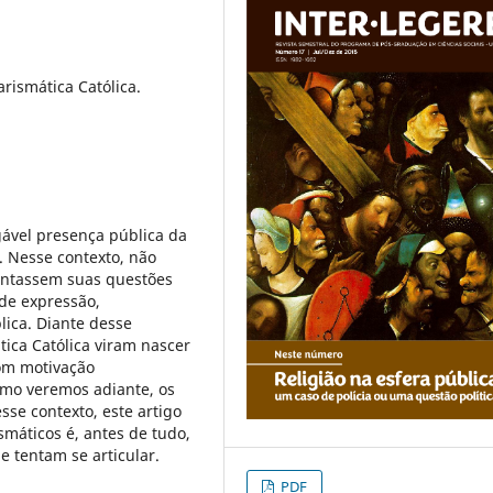
arismática Católica.
ável presença pública da
a. Nesse contexto, não
sentassem suas questões
 de expressão,
lica. Diante desse
ica Católica viram nascer
com motivação
omo veremos adiante, os
se contexto, este artigo
ismáticos é, antes de tudo,
 tentam se articular.
PDF