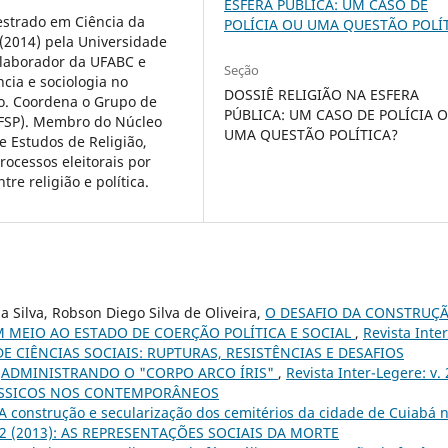
ESFERA PÚBLICA: UM CASO DE
estrado em Ciência da
POLÍCIA OU UMA QUESTÃO POLÍ
 (2014) pela Universidade
colaborador da UFABC e
Seção
cia e sociologia no
DOSSIÊ RELIGIÃO NA ESFERA
lo. Coordena o Grupo de
PÚBLICA: UM CASO DE POLÍCIA 
(IFSP). Membro do Núcleo
UMA QUESTÃO POLÍTICA?
e Estudos de Religião,
ocessos eleitorais por
re religião e política.
 Silva, Robson Diego Silva de Oliveira,
O DESAFIO DA CONSTRUÇ
 MEIO AO ESTADO DE COERÇÃO POLÍTICA E SOCIAL
,
Revista Inter
O DE CIÊNCIAS SOCIAIS: RUPTURAS, RESISTÊNCIAS E DESAFIOS
,
ADMINISTRANDO O "CORPO ARCO ÍRIS"
,
Revista Inter-Legere: v. 
CLÁSSICOS NOS CONTEMPORÂNEOS
A construção e secularização dos cemitérios da cidade de Cuiabá 
. 12 (2013): AS REPRESENTAÇÕES SOCIAIS DA MORTE