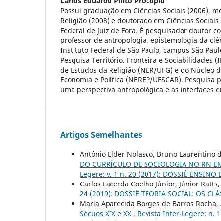
Carlos Eduardo Pinto Procópio
Possui graduação em Ciências Sociais (2006), m
Religião (2008) e doutorado em Ciências Sociais
Federal de Juiz de Fora. É pesquisador doutor 
professor de antropologia, epistemologia da ciên
Instituto Federal de São Paulo, campus São Pau
Pesquisa Território. Fronteira e Sociabilidades 
de Estudos da Religião (NER/UFG) e do Núcleo d
Economia e Política (NEREP/UFSCAR). Pesquisa pr
uma perspectiva antropológica e as interfaces ent
Artigos Semelhantes
Antônio Elder Nolasco, Bruno Laurentino da
DO CURRÍCULO DE SOCIOLOGIA NO RN EM
Legere: v. 1 n. 20 (2017): DOSSIÊ ENSIN
Carlos Lacerda Coelho Júnior, Júnior Ratts
24 (2019): DOSSIÊ TEORIA SOCIAL: OS 
Maria Aparecida Borges de Barros Rocha,
Sécuos XIX e XX
,
Revista Inter-Legere: n