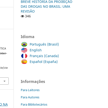
BREVE HISTÓRIA DA PROIBIÇÃO
DAS DROGAS NO BRASIL: UMA
REVISÃO
346
Idioma
Português (Brasil)
ÍTICA
English
Inter-
Français (Canada)
Español (España)
cle/vie
Informações
Para Leitores
Para Autores
ÃO NA
Para Bibliotecários