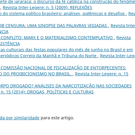
rte de jararaca: o discurso da fé católica na construção do fenôm
o
,
Revista Inter-Legere: n. 5 (2009): REFLEXÕES
do sistema político brasileiro: análises, polêmicas e desafios
,
Rev
OB CENSURA: UMA SINOPSE DAS PALAVRAS VIGIADAS
,
Revista Inte
NCIA
 CONFLITO: MARX E O MATERIALISMO CONTEMPLATIVO
,
Revista
ESISTÊNCIA
as culturais das festas populares do mês de junho no Brasil e em
 periódicos Correio da Manhã e Tribuna do Norte
,
Revista Inter-Leg
 COMISSÃO NACIONAL DE FISCALIZAÇÃO DE ENTORPECENTES:
O DO PROIBICIONISMO NO BRASIL.
,
Revista Inter-Legere: n. 15
ORPO DROGADO? ANÁLISES DA NARCOTIZAÇÃO NAS SOCIEDADES
e: n. 15 (2014): DROGAS, POLÍTICAS E CULTURAS
da por similaridade
para este artigo.