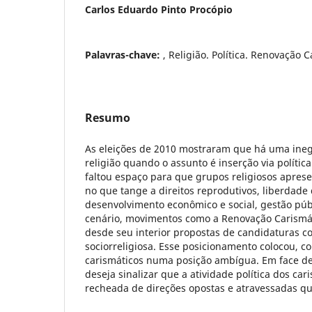
Carlos Eduardo Pinto Procópio
Palavras-chave:
, Religião. Política. Renovação C
Resumo
As eleições de 2010 mostraram que há uma ineg
religião quando o assunto é inserção via polític
faltou espaço para que grupos religiosos apre
no que tange a direitos reprodutivos, liberdade
desenvolvimento econômico e social, gestão púb
cenário, movimentos como a Renovação Carismát
desde seu interior propostas de candidaturas 
sociorreligiosa. Esse posicionamento colocou, c
carismáticos numa posição ambígua. Em face des
deseja sinalizar que a atividade política dos car
recheada de direções opostas e atravessadas que