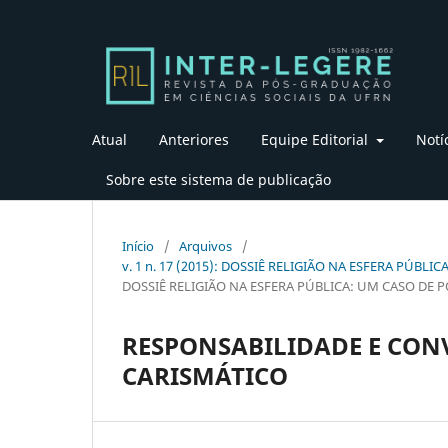
Atual
Anteriores
Equipe Editorial
Notí
Sobre este sistema de publicação
Início
/
Arquivos
/
v. 1 n. 17 (2015): DOSSIÊ RELIGIÃO NA ESFERA PÚB
DOSSIÊ RELIGIÃO NA ESFERA PÚBLICA: UM CASO DE 
RESPONSABILIDADE E CONV
CARISMÁTICO