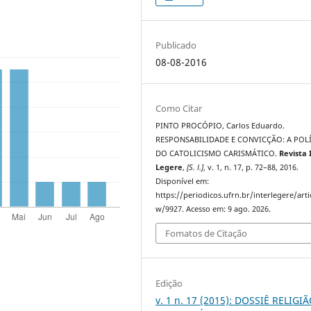
Publicado
08-08-2016
Como Citar
PINTO PROCÓPIO, Carlos Eduardo.
RESPONSABILIDADE E CONVICÇÃO: A POL
DO CATOLICISMO CARISMÁTICO.
Revista 
Legere
,
[S. l.]
, v. 1, n. 17, p. 72–88, 2016.
Disponível em:
https://periodicos.ufrn.br/interlegere/arti
w/9927. Acesso em: 9 ago. 2026.
Fomatos de Citação
Edição
v. 1 n. 17 (2015): DOSSIÊ RELIGI