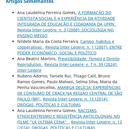
Artigos Semelhantes
Ana Laudelina Ferreira Gomes,
A FORMAÇÃO DO
CIENTISTA SOCIAL E A EXPERIÊNCIA DA ATIVIDADE
INTEGRADA DE EDUCAÇÃO E CIDADANIA DA UFRN
,
Revista Inter-Legere: n. 3 (2008): SOCIOLOGIA NO
ENSINO MÉDIO
Nildete Maria da Costa Ferreira,
Campo, habitus e
cooperativas
,
Revista Inter-Legere: n. 1 (2007): ENTRE
PODER ECONÔMICO, SOCIAL E POLÍTICO
Ana Beatriz Martins,
Previsibilidade, Tempo e Direito
Reprodutivo
,
Revista Inter-Legere: v. 7 n. 39 (2024):
Inter-Legere
Rubens Adorno, Taniele Rui, Thiago Calil, Bruno
Ramos Gomes, Paulo Malvasi, Selma Silva, Maria da
Penha Vasconcellos,
AMARGA DELÍCIA: EXPERIÊNCIAS
DE CONSUMO DE CRACK NA REGIÃO CENTRAL DE SÃO
PAULO (BR)
,
Revista Inter-Legere: n. 15 (2014):
DROGAS, POLÍTICAS E CULTURAS
Ana Laudelina Ferreira Gomes,
RACISMO,
ETNOCENTRISMO E RESISTÊNCIA ANTICOLONIAL NO
FILME "LA ÚLTIMA CENA".
,
Revista Inter-Legere: n. 15
(2014): DROGAS, POLÍTICAS E CULTURAS