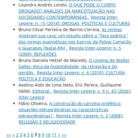
Lisandro Andrés Loreto,
O QUE PODE O CORPO
DROGADO? ANÁLISES DA NARCOTIZAÇÃO NAS
SOCIEDADES CONTEMPORÂNEAS
,
Revista Inter-
Legere: n. 15 (2014): DROGAS, POLÍTICAS E CULTURAS
Bruno César Ferreira de Barros Correia,
As igrejas
mostram sua cara: um estudo sobre a “face pública”
das igrejas evangélicas nos bairros de Felipe Camarão
e Guarapes (Natal-RN)
,
Revista Inter-Legere: n. 5
(2009): REFLEXÕES
Bruna Daniela Hetzel de Macedo,
O cinema de Walter
Salles: ética da hospitalidade, da religação e do
perdão
,
Revista Inter-Legere: n. 6 (2010): CULTURA,
POLÍTICA E EDUCAÇÃO
Avelino Aldo de Lima Neto, Eric Perera, Guillaume
Vallet,
Editorial
,
Revista Inter-Legere: v. 9 n. 43 (2026):
Inter-Legere
Fábio Oliveira,
A construção do carisma profético:
situações extraordinárias ou características
extraordinárias?
,
Revista Inter-Legere: n. 2 (2008):
RELIGIÃO E RELIGIOSIDADE
<<
<
2
3
4
5
6
7
8
9
10
11
>
>>