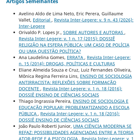
Artigos Semelhantes
Avelino Aldo de Lima Neto, Eric Perera, Guillaume
Vallet,
Editorial
,
Revista Inter-Legere: v. 9 n. 43 (2026):
Inter-Legere
Orivaldo P. Lopes Jr.,
SOBRE AUTORES E AUTORAS
,
Revista Inter-Legere: v. 1 n. 17 (2015): DOSSIÊ
RELIGIÃO NA ESFERA PÚBLICA: UM CASO DE POLÍCIA
OU UMA QUESTÃO POLÍTICA?
Ana Laudelina Gomes,
ERRATA
,
Revista Inter-Legere:
n. 15 (2014): DROGAS, POLÍTICAS E CULTURAS
Eliane Almeida Souza e Cruz, Luiz Fernandes Oliveira,
Mônica Regina Ferreira Lins,
ENSINO DE SOCIOLOGIA
ANTIRRACISTA: REFLEXÕES SOBRE FORMAÇÃO
DOCENTE
,
Revista Inter-Legere: v. 1 n. 18 (2016):
DOSSIÊ ENSINO DE CIÊNCIAS SOCIAIS
Thiago Ingrassia Pereira,
ENSINO DE SOCIOLOGIA E
EDUCAÇÃO POPULAR: PROBLEMATIZANDO A ESCOLA
PÚBLICA
,
Revista Inter-Legere: v. 1 n. 18 (2016):
DOSSIÊ ENSINO DE CIÊNCIAS SOCIAIS
João Paulo Roberti Junior,
UMA CIÊNCIA MODERNA SE
REFAZ: POSSIBILIDADES AGENCIADAS ENTRE A TEORIA
ATOR-REDE E A PSICOLOGIA
,
Revista Inter-Legere: v. 1