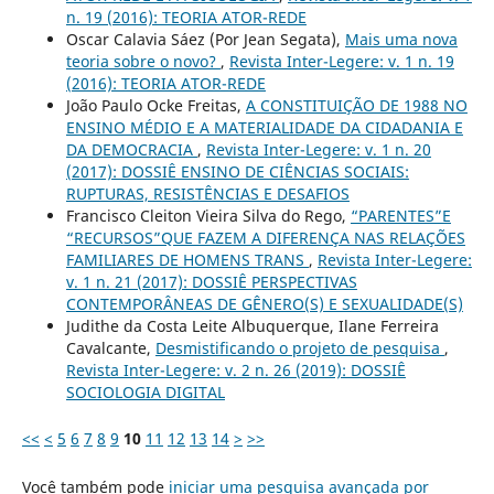
n. 19 (2016): TEORIA ATOR-REDE
Oscar Calavia Sáez (Por Jean Segata),
Mais uma nova
teoria sobre o novo?
,
Revista Inter-Legere: v. 1 n. 19
(2016): TEORIA ATOR-REDE
João Paulo Ocke Freitas,
A CONSTITUIÇÃO DE 1988 NO
ENSINO MÉDIO E A MATERIALIDADE DA CIDADANIA E
DA DEMOCRACIA
,
Revista Inter-Legere: v. 1 n. 20
(2017): DOSSIÊ ENSINO DE CIÊNCIAS SOCIAIS:
RUPTURAS, RESISTÊNCIAS E DESAFIOS
Francisco Cleiton Vieira Silva do Rego,
“PARENTES”E
“RECURSOS”QUE FAZEM A DIFERENÇA NAS RELAÇÕES
FAMILIARES DE HOMENS TRANS
,
Revista Inter-Legere:
v. 1 n. 21 (2017): DOSSIÊ PERSPECTIVAS
CONTEMPORÂNEAS DE GÊNERO(S) E SEXUALIDADE(S)
Judithe da Costa Leite Albuquerque, Ilane Ferreira
Cavalcante,
Desmistificando o projeto de pesquisa
,
Revista Inter-Legere: v. 2 n. 26 (2019): DOSSIÊ
SOCIOLOGIA DIGITAL
<<
<
5
6
7
8
9
10
11
12
13
14
>
>>
Você também pode
iniciar uma pesquisa avançada por