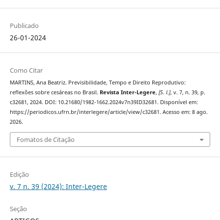
Publicado
26-01-2024
Como Citar
MARTINS, Ana Beatriz. Previsibilidade, Tempo e Direito Reprodutivo:
reflexões sobre cesáreas no Brasil.
Revista Inter-Legere
,
[S. l.]
, v. 7, n. 39, p.
c32681, 2024. DOI: 10.21680/1982-1662.2024v7n39ID32681. Disponível em:
https://periodicos.ufrn.br/interlegere/article/view/c32681. Acesso em: 8 ago.
2026.
Fomatos de Citação
Edição
v. 7 n. 39 (2024): Inter-Legere
Seção