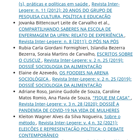
(s), práticas e políticas em saúde
,
Revista Inter-
Legere: n. 11 (2012): 20 ANOS DO GRUPO DE
PESQUISA CULTURA, POLÍTICA E EDUCAÇÃO
Jovanka Bittencourt Leite de Carvalho et al.,
COMPARTILHANDO SABERES NA ESCOLA DE
ENFERMAGEM DA UFRN: RELATO DE EXPERIÊNCIA
,
Revista Inter-Legere: n. 8 (2011): O PÓS NA PÓS
Rubia Carla Giordani Formighieri, Islandia Bezerra
Bezerra, Soraia Martins de Carvalho,
ESCRITOS SOBRE
O CUSCUZ
,
Revista Inter-Legere: v. 2 n. 25 (2019):
DOSSIÊ SOCIOLOGIA DA ALIMENTAÇÃO
Elaine de Azevedo,
OS FOODIES NA ARENA
SOCIOLÓGICA
,
Revista Inter-Legere: v. 2 n. 25 (2019):
DOSSIÊ SOCIOLOGIA DA ALIMENTAÇÃO
Adriane Roso, Janine Gudolle de Souza, Caroline
Matos Romio, Ana Flavia de Souza,
“FIQUE EM CASA”
,
Revista Inter-Legere: v. 3 n. 28 (2020): DOSSIÊ A
PANDEMIA DE COVID-19 NA VIDA DE MULHERES
Kleiton Wagner Alves da Silva Nogueira,
Sobre o
método
,
Revista Inter-Legere: v. 4 n. 32 (2021):
ELEIÇÕES E REPRESENTAÇÃO POLÍTICA: O DEBATE
CONTEMPORÂNEO