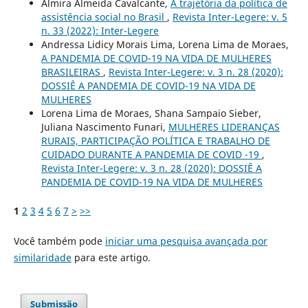
Almira Almeida Cavalcante,
A trajetória da política de
assistência social no Brasil
,
Revista Inter-Legere: v. 5
n. 33 (2022): Inter-Legere
Andressa Lidicy Morais Lima, Lorena Lima de Moraes,
A PANDEMIA DE COVID-19 NA VIDA DE MULHERES
BRASILEIRAS
,
Revista Inter-Legere: v. 3 n. 28 (2020):
DOSSIÊ A PANDEMIA DE COVID-19 NA VIDA DE
MULHERES
Lorena Lima de Moraes, Shana Sampaio Sieber,
Juliana Nascimento Funari,
MULHERES LIDERANÇAS
RURAIS, PARTICIPAÇÃO POLÍTICA E TRABALHO DE
CUIDADO DURANTE A PANDEMIA DE COVID -19
,
Revista Inter-Legere: v. 3 n. 28 (2020): DOSSIÊ A
PANDEMIA DE COVID-19 NA VIDA DE MULHERES
1
2
3
4
5
6
7
>
>>
Você também pode
iniciar uma pesquisa avançada por
similaridade
para este artigo.
Submissão