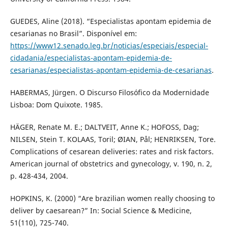
GUEDES, Aline (2018). “Especialistas apontam epidemia de
cesarianas no Brasil”. Disponível em:
https://www12.senado.leg.br/noticias/especiais/especial-
cidadania/especialistas-apontam-epidemia-de-
cesarianas/especialistas-apontam-epidemia-de-cesarianas
.
HABERMAS, Jürgen. O Discurso Filosófico da Modernidade
Lisboa: Dom Quixote. 1985.
HÄGER, Renate M. E.; DALTVEIT, Anne K.; HOFOSS, Dag;
NILSEN, Stein T. KOLAAS, Toril; ØIAN, Pål; HENRIKSEN, Tore.
Complications of cesarean deliveries: rates and risk factors.
American journal of obstetrics and gynecology, v. 190, n. 2,
p. 428-434, 2004.
HOPKINS, K. (2000) “Are brazilian women really choosing to
deliver by caesarean?” In: Social Science & Medicine,
51(110), 725-740.