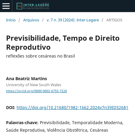
Início
/
Arquivos
/
v. 7 n. 39 (2024): Inter-Legere
/
ARTIGOS
Previsibilidade, Tempo e Direito
Reprodutivo
reflexões sobre cesáreas no Brasil
Ana Beatriz Martins
University of New South Wales
https://orcid.org/0000-0002-6755-7220
DOI:
https://doi.org/10.21680/1982-1662.2024v7n39ID32681
Palavras-chave:
Previsibilidade, Temporalidade Moderna,
Saúde Reprodutiva, Viol´ência Obst´´étrica, Cesáreas