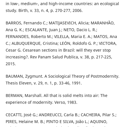
in low‐, medium‐, and high‐income countries: an ecological
study. Birth, v. 33, n. 4, p. 270-277, 2006.
BARROS, Fernando C.; MATIJASEVICH, Alicia; MARANHÃO,
Ana G. K.; ESCALANTE, Juan J.; NETO, Dacio L. R.;
FERNANDES, Roberto M.; VILELLA, Maria E. A.; MATOS, Ana
C.; ALBUQUERQUE, Cristina; LEÓN, Roldofo G. P.; VICTORA,
Cesar G. Cesarean sections in Brazil: will they ever stop
increasing?. Rev Panam Salud Publica, v. 38, p. 217-225,
2015.
BAUMAN, Zygmunt. A Sociological Theory of Postmodernity.
Thesis Eleven, v. 29, n. 1, p. 33-46, 1991.
BERMAN, Marshall. All that is solid melts into air: The
experience of modernity. Verso, 1983.
CECATTI, José G.; ANDREUCCI, Carla B.; CACHEIRA, Pilar S.;
PIRES, Helaine M. B.; PINTO E SILVA, João L.; AQUINO,