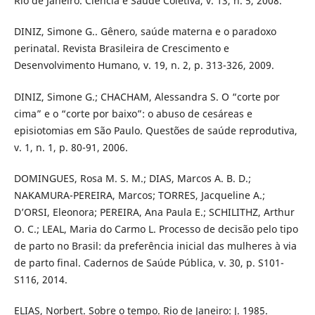
Rio de Janeiro. Ciência e Saúde Coletiva, v. 13, n. 5, 2008.
DINIZ, Simone G.. Gênero, saúde materna e o paradoxo
perinatal. Revista Brasileira de Crescimento e
Desenvolvimento Humano, v. 19, n. 2, p. 313-326, 2009.
DINIZ, Simone G.; CHACHAM, Alessandra S. O “corte por
cima” e o “corte por baixo”: o abuso de cesáreas e
episiotomias em São Paulo. Questões de saúde reprodutiva,
v. 1, n. 1, p. 80-91, 2006.
DOMINGUES, Rosa M. S. M.; DIAS, Marcos A. B. D.;
NAKAMURA-PEREIRA, Marcos; TORRES, Jacqueline A.;
D’ORSI, Eleonora; PEREIRA, Ana Paula E.; SCHILITHZ, Arthur
O. C.; LEAL, Maria do Carmo L. Processo de decisão pelo tipo
de parto no Brasil: da preferência inicial das mulheres à via
de parto final. Cadernos de Saúde Pública, v. 30, p. S101-
S116, 2014.
ELIAS, Norbert. Sobre o tempo. Rio de Janeiro: J. 1985.