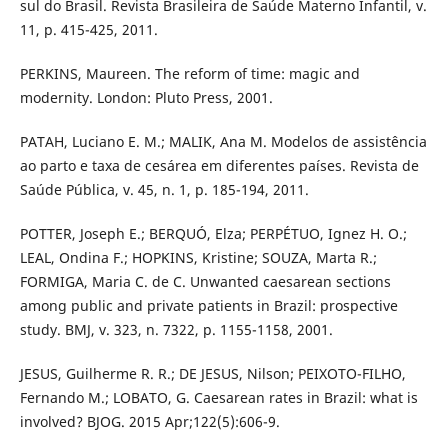
sul do Brasil. Revista Brasileira de Saúde Materno Infantil, v.
11, p. 415-425, 2011.
PERKINS, Maureen. The reform of time: magic and
modernity. London: Pluto Press, 2001.
PATAH, Luciano E. M.; MALIK, Ana M. Modelos de assistência
ao parto e taxa de cesárea em diferentes países. Revista de
Saúde Pública, v. 45, n. 1, p. 185-194, 2011.
POTTER, Joseph E.; BERQUÓ, Elza; PERPÉTUO, Ignez H. O.;
LEAL, Ondina F.; HOPKINS, Kristine; SOUZA, Marta R.;
FORMIGA, Maria C. de C. Unwanted caesarean sections
among public and private patients in Brazil: prospective
study. BMJ, v. 323, n. 7322, p. 1155-1158, 2001.
JESUS, Guilherme R. R.; DE JESUS, Nilson; PEIXOTO-FILHO,
Fernando M.; LOBATO, G. Caesarean rates in Brazil: what is
involved? BJOG. 2015 Apr;122(5):606-9.