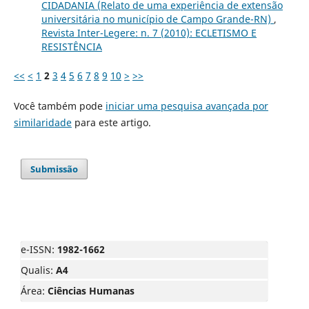
CIDADANIA (Relato de uma experiência de extensão
universitária no município de Campo Grande-RN)
,
Revista Inter-Legere: n. 7 (2010): ECLETISMO E
RESISTÊNCIA
<<
<
1
2
3
4
5
6
7
8
9
10
>
>>
Você também pode
iniciar uma pesquisa avançada por
similaridade
para este artigo.
Submissão
e-ISSN:
1982-1662
Qualis:
A4
Área:
Ciências Humanas