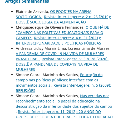
Artigos Semelhantes
Elaine de Azevedo,
OS FOODIES NA ARENA
SOCIOLÓGICA
,
Revista Inter-Legere: v. 2 n. 25 (2019):
DOSSIÊ SOCIOLOGIA DA ALIMENTAÇÃO
Melquisedeque de Oliveira Fernandes,
O QUE HÁ DE
“CAMPO” NAS POLÍTICAS EDUCACIONAIS PARA O
CAMPO?
,
Revista Inter-Legere: v. 4 n. 31 (2021):
INTERDISCIPLINARIDADE E POLÍTICAS PÚBLICAS
Andressa Lidicy Morais Lima, Lorena Lima de Moraes,
A PANDEMIA DE COVID-19 NA VIDA DE MULHERES
BRASILEIRAS
,
Revista Inter-Legere: v. 3 n. 28 (2020):
DOSSIÊ A PANDEMIA DE COVID-19 NA VIDA DE
MULHERES
Simone Cabral Marinho dos Santos,
Educação do
campo nas políticas públicas: interface com os
movimentos sociais
,
Revista Inter-Legere: n. 5 (2009):
REFLEXÕES
Simone Cabral Marinho dos Santos,
Nas veredas por
reconhecimento social: o papel da educação na
desconstrução da inferioridade dos sujeitos do campo
,
Revista Inter-Legere: n. 11 (2012): 20 ANOS DO
GRUPO DE PESQUISA CULTURA, POLÍTICA E EDUCAÇÃO