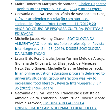
Maíra Honorato Marques de Santana,
Clarice Lispector
,
Revista Inter-Legere: v. 7 n. 40 (2024): Inter-Legere
Geovânia da Silva Toscano, Vânia de Vasconcelos Gico,
O fazer acadêmico e a relação com atores da
sociedade
,
Revista Inter-Legere: n. 11 (2012): 20
ANOS DO GRUPO DE PESQUISA CULTURA, POLÍTICA E
EDUCAÇÃO
Michelle Jacob, Viviany Chaves,
SOCIOLOGIA DA
ALIMENTAÇÃO: do microscópio ao telescópio
,
Revista
Inter-Legere: v. 2 n. 25 (2019): DOSSIÊ SOCIOLOGIA
DA ALIMENTAÇÃO
Laura Brito Porciúncula, Joana Yasmin Melo de Araujo,
Giuliana de Oliveira Lino, Elias Jacob de Menezes
Neto, Sávio Gomes, Michelle Cristine Medeiros Jacob,
In an online nutrition education program delivered to
university students, group interaction was key to
increasing food literacy
,
Revista Inter-Legere: v. 5 n.
35 (2022): Inter-Legere
Geovânia da Silva Toscano, Francileide e Batista de
Almeida Vieira, Francisco Caramurú de Oliveira Monte
Paiva e Azevedo,
EM BUSCA DO ACESSO À
UNIVERSIDADE: CAMINHO PARA O EXERCÍCIO DA