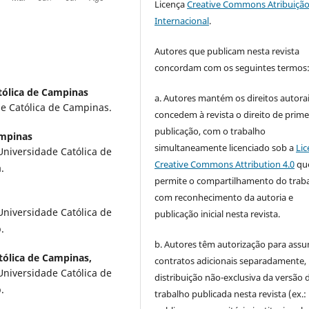
Licença
Creative Commons Atribuição
Internacional
.
Autores que publicam nesta revista
concordam com os seguintes termos
atólica de Campinas
a. Autores mantém os direitos autorai
de Católica de Campinas.
concedem à revista o direito de prime
publicação, com o trabalho
ampinas
simultaneamente licenciado sob a
Lic
Universidade Católica de
Creative Commons Attribution 4.0
qu
a.
permite o compartilhamento do trab
com reconhecimento da autoria e
Universidade Católica de
publicação inicial nesta revista.
p.
b. Autores têm autorização para assu
tólica de Campinas,
contratos adicionais separadamente,
Universidade Católica de
distribuição não-exclusiva da versão 
p.
trabalho publicada nesta revista (ex.: