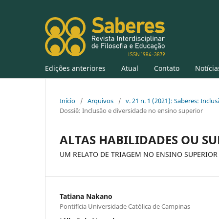
Edições anteriores
Atual
Contato
Notícia
Início
/
Arquivos
/
v. 21 n. 1 (2021): Saberes: Incl
Dossiê: Inclusão e diversidade no ensino superior
ALTAS HABILIDADES OU SU
UM RELATO DE TRIAGEM NO ENSINO SUPERIOR
Tatiana Nakano
Pontifícia Universidade Católica de Campinas