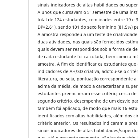
sinais indicadores de altas habilidades ou super
Alunos que cursavam o 5º semestre de uma inst
total de 124 estudantes, com idades entre 19 e 
DP=2,61), sendo 101 do sexo feminino (81,5%) p
A amostra respondeu a um teste de criatividade
duas atividades, nas quais são fornecidos estím
quais devem ser respondidos sob a forma de de
de cada estudante foi calculada, bem como a m
amostra. A fim de identificar os estudantes que
indicadores de AH/SD criativa, adotou-se o crité
literatura, ou seja, pontuação correspondente a
acima da média, de modo a caracterizar a super
estudantes preencheram esse critério, cerca de
segundo critério, desempenho de um desvio pa
também foi aplicado, de modo que mais 16 est
identificados com altas habilidades, além dos ci
critério anterior. Os resultados indicaram a pr
sinais indicadores de altas habilidades/superdot
que, até o presente momento, não haviam sido i