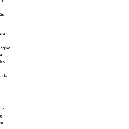
ou
ção
r e
página
ta
ões
icado
 Se
agens
por