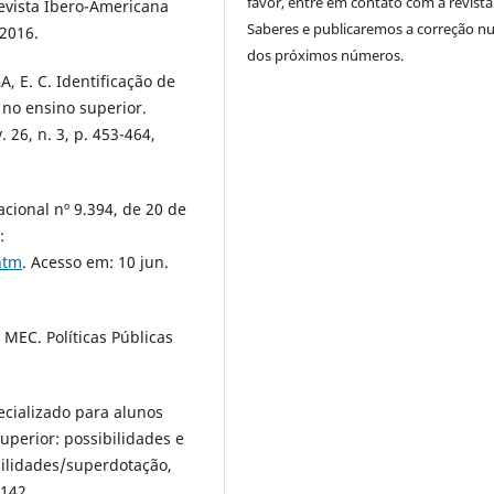
favor, entre em contato com a revista
Revista Ibero-Americana
Saberes e publicaremos a correção 
 2016.
dos próximos números.
GA, E. C. Identificação de
no ensino superior.
 26, n. 3, p. 453-464,
cional nº 9.394, de 20 de
:
htm
. Acesso em: 10 jun.
 MEC. Políticas Públicas
cializado para alunos
uperior: possibilidades e
bilidades/superdotação,
-142.