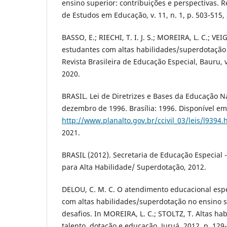
ensino superior: contribuições e perspectivas. 
de Estudos em Educação, v. 11, n. 1, p. 503-515,
BASSO, E.; RIECHI, T. I. J. S.; MOREIRA, L. C.; VEI
estudantes com altas habilidades/superdotação 
Revista Brasileira de Educação Especial, Bauru, v.
2020.
BRASIL. Lei de Diretrizes e Bases da Educação Na
dezembro de 1996. Brasília: 1996. Disponível em
http://www.planalto.gov.br/ccivil_03/leis/l9394.
2021.
BRASIL (2012). Secretaria de Educação Especial -
para Alta Habilidade/ Superdotação, 2012.
DELOU, C. M. C. O atendimento educacional espe
com altas habilidades/superdotação no ensino s
desafios. In MOREIRA, L. C.; STOLTZ, T. Altas ha
talento, dotação e educação. Juruá, 2012, p. 129