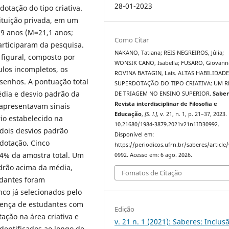
28-01-2023
dotação do tipo criativa.
ituição privada, em um
39 anos (M=21,1 anos;
Como Citar
articiparam da pesquisa.
NAKANO, Tatiana; REIS NEGREIROS, Júlia;
 figural, composto por
WONSIK CANO, Isabella; FUSARO, Giovanna 
ulos incompletos, os
ROVINA BATAGIN, Lais. ALTAS HABILIDAD
senhos. A pontuação total
SUPERDOTAÇÃO DO TIPO CRIATIVA: UM 
édia e desvio padrão da
DE TRIAGEM NO ENSINO SUPERIOR.
Saber
Revista interdisciplinar de Filosofia e
 apresentavam sinais
Educação
,
[S. l.]
, v. 21, n. 1, p. 21–37, 2023.
rio estabelecido na
10.21680/1984-3879.2021v21n1ID30992.
 dois desvios padrão
Disponível em:
dotação. Cinco
https://periodicos.ufrn.br/saberes/article
 4% da amostra total. Um
0992. Acesso em: 6 ago. 2026.
drão acima da média,
Fomatos de Citação
udantes foram
nco já selecionados pelo
esença de estudantes com
Edição
ação na área criativa e
v. 21 n. 1 (2021): Saberes: Inclus
dentificados ao longo de