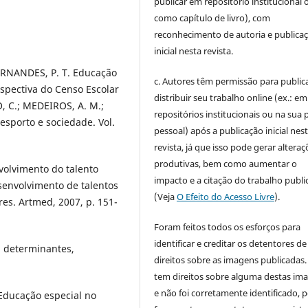
publicar em repositório institucional 
como capítulo de livro), com
reconhecimento de autoria e publica
inicial nesta revista.
FERNANDES, P. T. Educação
c. Autores têm permissão para publica
rspectiva do Censo Escolar
distribuir seu trabalho online (ex.: em
 C.; MEDEIROS, A. M.;
repositórios institucionais ou na sua 
desporto e sociedade. Vol.
pessoal) após a publicação inicial nes
revista, já que isso pode gerar alteraç
produtivas, bem como aumentar o
volvimento do talento
impacto e a citação do trabalho publ
Desenvolvimento de talentos
(Veja
O Efeito do Acesso Livre
).
res. Artmed, 2007, p. 151-
Foram feitos todos os esforços para
identificar e creditar os detentores de
: determinantes,
direitos sobre as imagens publicadas.
tem direitos sobre alguma destas im
e não foi corretamente identificado, 
. Educação especial no