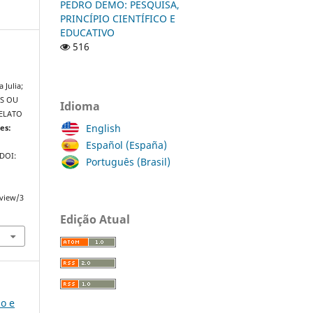
PEDRO DEMO: PESQUISA,
PRINCÍPIO CIENTÍFICO E
EDUCATIVO
516
Julia;
ES OU
Idioma
RELATO
English
es:
Español (España)
 DOI:
Português (Brasil)
/view/3
Edição Atual
ão e