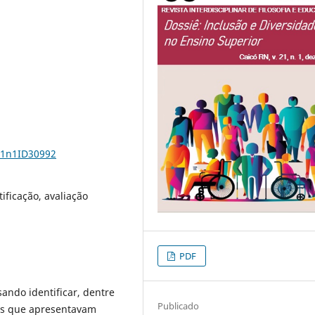
21n1ID30992
tificação, avaliação
PDF
ando identificar, dentre
Publicado
les que apresentavam