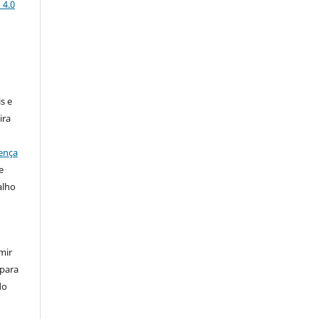
 4.0
:
s e
ira
ença
e
alho
mir
 para
do