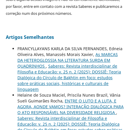
por favor, entre em contato com a revista Saberes e publicaremos a
correção num dos próximos números.
Artigos Semelhantes
FRANCYLLAYANS KARLA DA SILVA FERNANDES, Edneia
Oliveira Alves, Manassés Morais Xavier,
As MARCAS
DA HETEROGLOSSIA NA LITERATURA SURDA EM
QUADRINHOS
,
Saberes: Revista interdisciplinar de
Filosofia e Educação: v. 25 n. 2 (2025): DOSSIÊ: Teoria
Dialógica do Círculo de Bakhtin em foco: estudos
sobre práticas sociais, históricas e culturais de
linguagem
Helaine de Souza Maciel, Priscila Nunes Brazil, Vânia
Sueli Guimarães Rocha,
ENTRE O LUTO E A LUTA, E
AGORA, AONDE VAMOS? INTERAÇÃO DIALÓGICA PARA
O ATO RESPONSÁVEL NA DIVERSIDADE RELIGIOSA
,
Saberes: Revista interdisciplinar de Filosofia e
Educação: v. 25 n. 2 (2025): DOSSIÊ: Teoria Dialógica
do Círculo de Bakhtin em foco: estudos sobre práticas