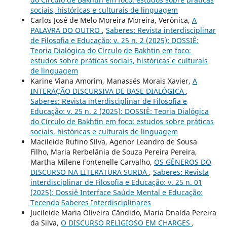
sociais, históricas e culturais de linguagem
Carlos José de Melo Moreira Moreira, Verônica,
A
PALAVRA DO OUTRO
,
Saberes: Revista interdisciplinar
de Filosofia e Educação: v. 25 n. 2 (2025): DOSSIÊ:
Teoria Dialógica do Círculo de Bakhtin em foco:
estudos sobre práticas sociais, históricas e culturais
de linguagem
Karine Viana Amorim, Manassés Morais Xavier,
A
INTERAÇÃO DISCURSIVA DE BASE DIALÓGICA
,
Saberes: Revista interdisciplinar de Filosofia e
Educação: v. 25 n. 2 (2025): DOSSIÊ: Teoria Dialógica
do Círculo de Bakhtin em foco: estudos sobre práticas
sociais, históricas e culturais de linguagem
Macileide Rufino Silva, Agenor Leandro de Sousa
Filho, Maria Rerbelânia de Souza Pereira Pereira,
Martha Milene Fontenelle Carvalho,
OS GÊNEROS DO
DISCURSO NA LITERATURA SURDA
,
Saberes: Revista
interdisciplinar de Filosofia e Educação: v. 25 n. 01
(2025): Dossiê Interface Saúde Mental e Educação:
Tecendo Saberes Interdisciplinares
Jucileide Maria Oliveira Cândido, Maria Dnalda Pereira
da Silva,
O DISCURSO RELIGIOSO EM CHARGES
,