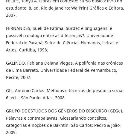
FELIPE, Tanya A. Libras em contexto: curso básico: livro do
estudante. 8. ed. Rio de Janeiro: WalPrint Gráfica e Editora,
2007.
FERNANDES, Sueli de Fátima. Surdez e linguagens: é
possível o diálogo entre as diferenças?. Universidade
Federal do Paraná, Setor de Ciências Humanas, Letras e
Artes, Curitiba, 1998.
GALINDO, Fabiana Delana Viegas. A polifonia nas crônicas
de Lima Barreto. Universidade Federal de Pernambuco,
Recife, 2007.
GIL, Antonio Carlos. Métodos e técnicas de pesquisa social.
6. ed. - São Paulo: Atlas, 2008
GRUPO DE ESTUDOS DOS GÊNEROS DO DISCURSO (GEGe).
Palavras e contrapalavras: Glossariando conceitos,
categorias e noções de Bakhtin. São Carlos: Pedro & João,
2009.