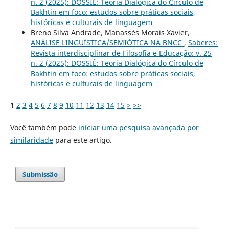
n. 2 (2025): DOSSIÊ: Teoria Dialógica do Círculo de
Bakhtin em foco: estudos sobre práticas sociais,
históricas e culturais de linguagem
Breno Silva Andrade, Manassés Morais Xavier,
ANÁLISE LINGUÍSTICA/SEMIÓTICA NA BNCC
,
Saberes:
Revista interdisciplinar de Filosofia e Educação: v. 25
n. 2 (2025): DOSSIÊ: Teoria Dialógica do Círculo de
Bakhtin em foco: estudos sobre práticas sociais,
históricas e culturais de linguagem
1
2
3
4
5
6
7
8
9
10
11
12
13
14
15
>
>>
Você também pode
iniciar uma pesquisa avançada por
similaridade
para este artigo.
Submissão