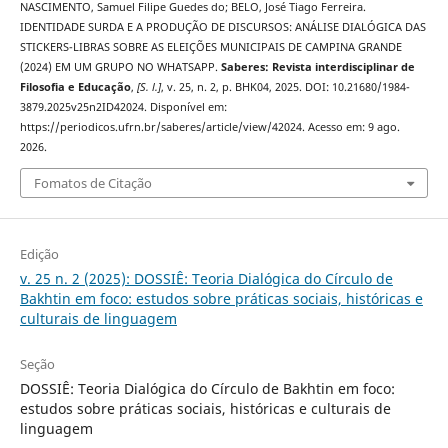
NASCIMENTO, Samuel Filipe Guedes do; BELO, José Tiago Ferreira.
IDENTIDADE SURDA E A PRODUÇÃO DE DISCURSOS: ANÁLISE DIALÓGICA DAS
STICKERS-LIBRAS SOBRE AS ELEIÇÕES MUNICIPAIS DE CAMPINA GRANDE
(2024) EM UM GRUPO NO WHATSAPP.
Saberes: Revista interdisciplinar de
Filosofia e Educação
,
[S. l.]
, v. 25, n. 2, p. BHK04, 2025. DOI: 10.21680/1984-
3879.2025v25n2ID42024. Disponível em:
https://periodicos.ufrn.br/saberes/article/view/42024. Acesso em: 9 ago.
2026.
Fomatos de Citação
Edição
v. 25 n. 2 (2025): DOSSIÊ: Teoria Dialógica do Círculo de
Bakhtin em foco: estudos sobre práticas sociais, históricas e
culturais de linguagem
Seção
DOSSIÊ: Teoria Dialógica do Círculo de Bakhtin em foco:
estudos sobre práticas sociais, históricas e culturais de
linguagem