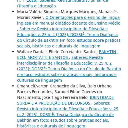
n. 1 (2026): Saberes: Revista Interdisciplinar de
Filosofia e Educação
Maria Valéria Siqueira Marques Marques, Manassés
Morais Xavier,
O Orientações para o ensino de língua
inglesa em manual didático docente do Ensino Médio
,
Saberes: Revista interdisciplinar de Filosofia e
Educação: v. 25 n. 2 (2025): DOSSIÊ: Teoria Dialógica
do Círculo de Bakhtin em foco: estudos sobre práticas
sociais, históricas e culturais de linguagem
Wallace Dantas, Eliete Correia dos Santos,
BAKHTIN,
ECO, MORTATTI E SANTOS
,
Saberes: Revista
interdisciplinar de Filosofia e Educação: v. 25 n. 2
(2025): DOSSIÊ: Teoria Dialógica do Círculo de Bakhtin
em foco: estudos sobre práticas sociais, históricas e
culturais de linguagem
EmanuelEverton Grangeiro da Silva, Ítalo Urbano
Barro s Fernandes, Samuel Filipe Guedes do
Nascimento, José Tiago Ferreira Belo,
IDENTIDADE
SURDA E A PRODUÇÃO DE DISCURSOS
,
Saberes:
Revista interdisciplinar de Filosofia e Educação: v. 25
n. 2 (2025): DOSSIÊ: Teoria Dialógica do Círculo de
Bakhtin em foco: estudos sobre práticas sociais,
históricas e culturais de linguagem