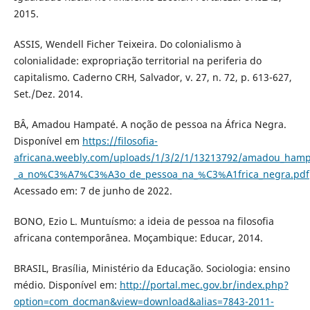
2015.
ASSIS, Wendell Ficher Teixeira. Do colonialismo à
colonialidade: expropriação territorial na periferia do
capitalismo. Caderno CRH, Salvador, v. 27, n. 72, p. 613-627,
Set./Dez. 2014.
BÂ, Amadou Hampaté. A noção de pessoa na África Negra.
Disponível em
https://filosofia-
africana.weebly.com/uploads/1/3/2/1/13213792/amadou_ha
_a_no%C3%A7%C3%A3o_de_pessoa_na_%C3%A1frica_negra.pdf
Acessado em: 7 de junho de 2022.
BONO, Ezio L. Muntuísmo: a ideia de pessoa na filosofia
africana contemporânea. Moçambique: Educar, 2014.
BRASIL, Brasília, Ministério da Educação. Sociologia: ensino
médio. Disponível em:
http://portal.mec.gov.br/index.php?
option=com_docman&view=download&alias=7843-2011-