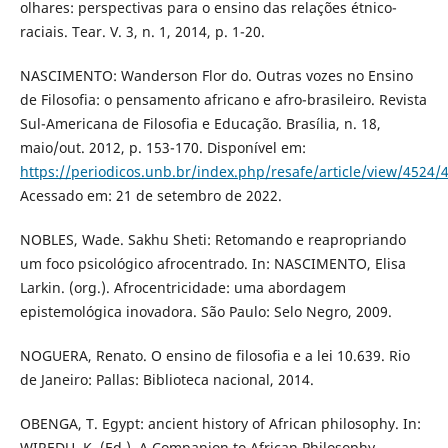
olhares: perspectivas para o ensino das relações étnico-
raciais. Tear. V. 3, n. 1, 2014, p. 1-20.
NASCIMENTO: Wanderson Flor do. Outras vozes no Ensino
de Filosofia: o pensamento africano e afro-brasileiro. Revista
Sul-Americana de Filosofia e Educação. Brasília, n. 18,
maio/out. 2012, p. 153-170. Disponível em:
https://periodicos.unb.br/index.php/resafe/article/view/4524/
Acessado em: 21 de setembro de 2022.
NOBLES, Wade. Sakhu Sheti: Retomando e reapropriando
um foco psicológico afrocentrado. In: NASCIMENTO, Elisa
Larkin. (org.). Afrocentricidade: uma abordagem
epistemológica inovadora. São Paulo: Selo Negro, 2009.
NOGUERA, Renato. O ensino de filosofia e a lei 10.639. Rio
de Janeiro: Pallas: Biblioteca nacional, 2014.
OBENGA, T. Egypt: ancient history of African philosophy. In:
WIREDU, K. (Ed.). A Companion to African Philosophy.