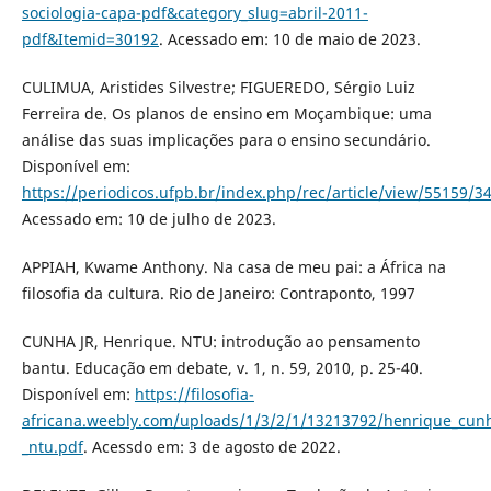
sociologia-capa-pdf&category_slug=abril-2011-
pdf&Itemid=30192
. Acessado em: 10 de maio de 2023.
CULIMUA, Aristides Silvestre; FIGUEREDO, Sérgio Luiz
Ferreira de. Os planos de ensino em Moçambique: uma
análise das suas implicações para o ensino secundário.
Disponível em:
https://periodicos.ufpb.br/index.php/rec/article/view/55159/3
Acessado em: 10 de julho de 2023.
APPIAH, Kwame Anthony. Na casa de meu pai: a África na
filosofia da cultura. Rio de Janeiro: Contraponto, 1997
CUNHA JR, Henrique. NTU: introdução ao pensamento
bantu. Educação em debate, v. 1, n. 59, 2010, p. 25-40.
Disponível em:
https://filosofia-
africana.weebly.com/uploads/1/3/2/1/13213792/henrique_cunh
_ntu.pdf
. Acessdo em: 3 de agosto de 2022.