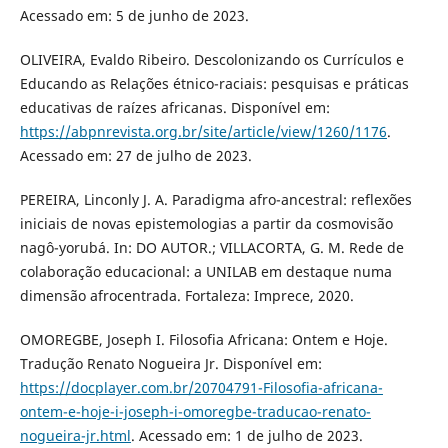
Acessado em: 5 de junho de 2023.
OLIVEIRA, Evaldo Ribeiro. Descolonizando os Currículos e
Educando as Relações étnico-raciais: pesquisas e práticas
educativas de raízes africanas. Disponível em:
https://abpnrevista.org.br/site/article/view/1260/1176
.
Acessado em: 27 de julho de 2023.
PEREIRA, Linconly J. A. Paradigma afro-ancestral: reflexões
iniciais de novas epistemologias a partir da cosmovisão
nagô-yorubá. In: DO AUTOR.; VILLACORTA, G. M. Rede de
colaboração educacional: a UNILAB em destaque numa
dimensão afrocentrada. Fortaleza: Imprece, 2020.
OMOREGBE, Joseph I. Filosofia Africana: Ontem e Hoje.
Tradução Renato Nogueira Jr. Disponível em:
https://docplayer.com.br/20704791-Filosofia-africana-
ontem-e-hoje-i-joseph-i-omoregbe-traducao-renato-
nogueira-jr.html
. Acessado em: 1 de julho de 2023.