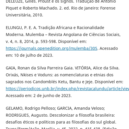
DELEUZE, Gilles. Proust e os signos. Tradução de Antonio
Piquet e Roberto Machado. 2. ed. Rio de Janeiro: Forense
Universitária, 2010.
ELUNGU, P. E. A. Tradição Africana e Racionalidade
Moderna. Mulemba – Revista Angolana de Ciências Sociais,
v. 4, n. 8, 2014, p. 593-598. Disponível em:
https://journals.openedition.org/mulemba/305
. Acessado
em: 10 de julho de 2023.
GAIA, Ronan da Silva Parreira Gaia. VITÓRIA, Alice da Silva.
Orixás, Nkises e Voduns: as nomenclaturas e etnias dos
sagrados nos Candomblés Ketu, Bantu e Jeje. Disponível em:
https://periodicos.unb.br/index.php/revistacalundu/article/v
Acessado em: 2 de junho de 2023.
GELAMO, Rodrigo Pelloso; GARCIA, Amanda Veloso;
RODRIGUES, Augusto. Descolonizar a filosofia brasileira:
desafios éticos e políticos para as filosofias do sul global.
Trans/Form/Ação, Marília, v. 45, 2022, p. 415-438. (Edição