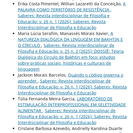
Érika Costa Pimentel, Willian Lazaretti da Conceição,
A
PALAVRA COMO TERRITÓRIO DE RESISTÊNCIA
,
Saberes: Revista interdisciplinar de Filosofia e
Educação: v. 26 n. 1 (2026): Saberes: Revista
Interdisciplinar de Filosofia e Educação
Maria Lúcia Serafim, Manassés Morais Xavier,
A
NATUREZA DIALÓGICA DA LINGUGEM EM BAKHTIN E
O CÍRCULO
,
Saberes: Revista interdisciplinar de
Filosofia e Educação: v. 25 n. 2 (2025): DOSSIÊ: Teoria
Dialógica do Círculo de Bakhtin em foco: estudos
sobre práticas sociais, históricas e culturais de
linguagem
Jackson Morais Barcelos,
Quando o código governa o
aprender
,
Saberes: Revista interdisciplinar de
Filosofia e Educação: v. 26 n. 1 (2026): Saberes: Revista
Interdisciplinar de Filosofia e Educação
Túlia Fernanda Meira Garcia,
LABORATÓRIO DE
ESTIMULAÇÃO INTERPROFISSIONAL EM SELETIVIDADE
ALIMENTAR
,
Saberes: Revista interdisciplinar de
Filosofia e Educação: v. 26 n. 1 (2026): Saberes: Revista
Interdisciplinar de Filosofia e Educação
Crislane Barbosa Azevedo, Andrielly Karolina Duarte