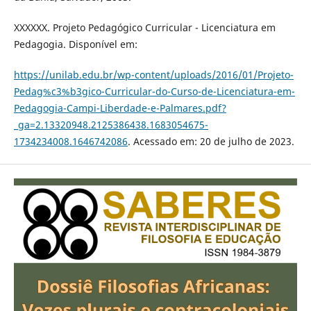
XXXXXX. Projeto Pedagógico Curricular - Licenciatura em
Pedagogia. Disponível em:
https://unilab.edu.br/wp-content/uploads/2016/01/Projeto-
Pedag%c3%b3gico-Curricular-do-Curso-de-Licenciatura-em-
Pedagogia-Campi-Liberdade-e-Palmares.pdf?
_ga=2.13320948.2125386438.1683054675-
1734234008.1646742086
. Acessado em: 20 de julho de 2023.