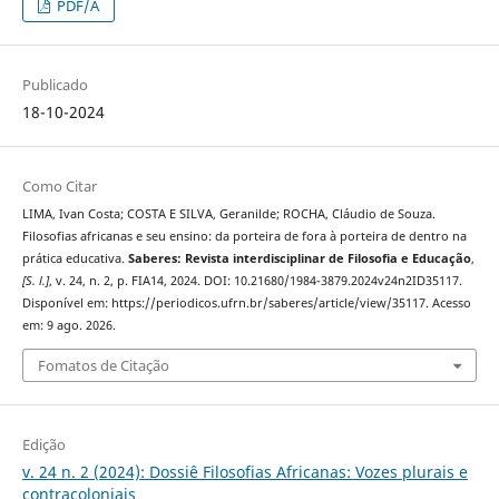
PDF/A
Publicado
18-10-2024
Como Citar
LIMA, Ivan Costa; COSTA E SILVA, Geranilde; ROCHA, Cláudio de Souza.
Filosofias africanas e seu ensino: da porteira de fora à porteira de dentro na
prática educativa.
Saberes: Revista interdisciplinar de Filosofia e Educação
,
[S. l.]
, v. 24, n. 2, p. FIA14, 2024. DOI: 10.21680/1984-3879.2024v24n2ID35117.
Disponível em: https://periodicos.ufrn.br/saberes/article/view/35117. Acesso
em: 9 ago. 2026.
Fomatos de Citação
Edição
v. 24 n. 2 (2024): Dossiê Filosofias Africanas: Vozes plurais e
contracoloniais