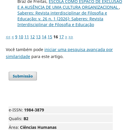
Braz de Freitas,
ESCOLA COMO ESPAÇO DE EXCLUSÃO
E A AUSÊNCIA DE UMA CULTURA ORGANIZACIONAL
,
Saberes: Revista interdisciplinar de Filosofia e
Educação: v. 26 n. 1 (2026): Saberes: Revista
Interdisciplinar de Filosofia e Educação
<<
<
9
10
11
12
13
14
15
16
17
>
>>
Você também pode
iniciar uma pesquisa avançada por
similaridade
para este artigo.
Submissão
e-ISSN:
1984-3879
Qualis:
B2
Área:
Ciências Humanas