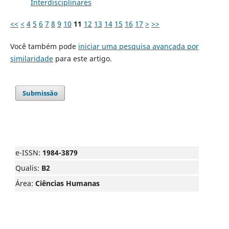
Interdisciplinares
<<
<
4
5
6
7
8
9
10
11
12
13
14
15
16
17
>
>>
Você também pode
iniciar uma pesquisa avançada por
similaridade
para este artigo.
Submissão
e-ISSN:
1984-3879
Qualis:
B2
Área:
Ciências Humanas