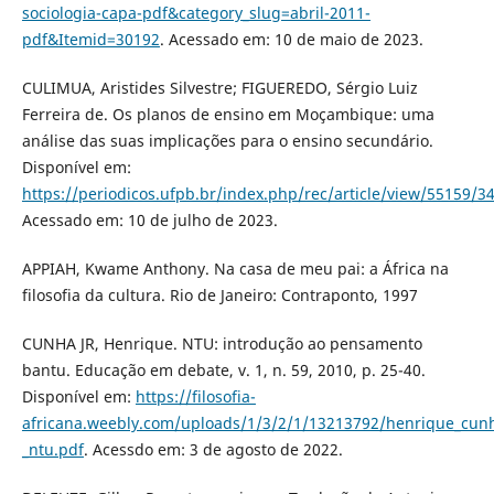
sociologia-capa-pdf&category_slug=abril-2011-
pdf&Itemid=30192
. Acessado em: 10 de maio de 2023.
CULIMUA, Aristides Silvestre; FIGUEREDO, Sérgio Luiz
Ferreira de. Os planos de ensino em Moçambique: uma
análise das suas implicações para o ensino secundário.
Disponível em:
https://periodicos.ufpb.br/index.php/rec/article/view/55159/3
Acessado em: 10 de julho de 2023.
APPIAH, Kwame Anthony. Na casa de meu pai: a África na
filosofia da cultura. Rio de Janeiro: Contraponto, 1997
CUNHA JR, Henrique. NTU: introdução ao pensamento
bantu. Educação em debate, v. 1, n. 59, 2010, p. 25-40.
Disponível em:
https://filosofia-
africana.weebly.com/uploads/1/3/2/1/13213792/henrique_cunh
_ntu.pdf
. Acessdo em: 3 de agosto de 2022.