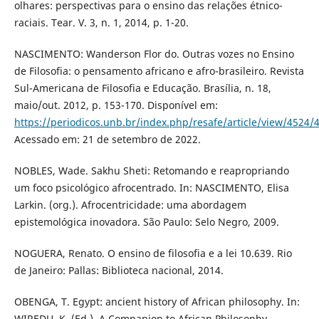
olhares: perspectivas para o ensino das relações étnico-
raciais. Tear. V. 3, n. 1, 2014, p. 1-20.
NASCIMENTO: Wanderson Flor do. Outras vozes no Ensino
de Filosofia: o pensamento africano e afro-brasileiro. Revista
Sul-Americana de Filosofia e Educação. Brasília, n. 18,
maio/out. 2012, p. 153-170. Disponível em:
https://periodicos.unb.br/index.php/resafe/article/view/4524/
Acessado em: 21 de setembro de 2022.
NOBLES, Wade. Sakhu Sheti: Retomando e reapropriando
um foco psicológico afrocentrado. In: NASCIMENTO, Elisa
Larkin. (org.). Afrocentricidade: uma abordagem
epistemológica inovadora. São Paulo: Selo Negro, 2009.
NOGUERA, Renato. O ensino de filosofia e a lei 10.639. Rio
de Janeiro: Pallas: Biblioteca nacional, 2014.
OBENGA, T. Egypt: ancient history of African philosophy. In:
WIREDU, K. (Ed.). A Companion to African Philosophy.