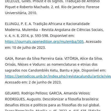
DELEUZE, Gilles. Proust e os signos. Tradução de Antonio
Piquet e Roberto Machado. 2. ed. Rio de Janeiro: Forense
Universitária, 2010.
ELUNGU, P. E. A. Tradição Africana e Racionalidade
Moderna. Mulemba – Revista Angolana de Ciências Sociais,
v. 4, n. 8, 2014, p. 593-598. Disponível em:
https://journals.openedition.org/mulemba/305
. Acessado
em: 10 de julho de 2023.
GAIA, Ronan da Silva Parreira Gaia. VITÓRIA, Alice da Silva.
Orixás, Nkises e Voduns: as nomenclaturas e etnias dos
sagrados nos Candomblés Ketu, Bantu e Jeje. Disponível em:
https://periodicos.unb.br/index.php/revistacalundu/article/v
Acessado em: 2 de junho de 2023.
GELAMO, Rodrigo Pelloso; GARCIA, Amanda Veloso;
RODRIGUES, Augusto. Descolonizar a filosofia brasileira:
desafios éticos e políticos para as filosofias do sul global.
Trans/Form/Ação, Marília, v. 45, 2022, p. 415-438. (Edição