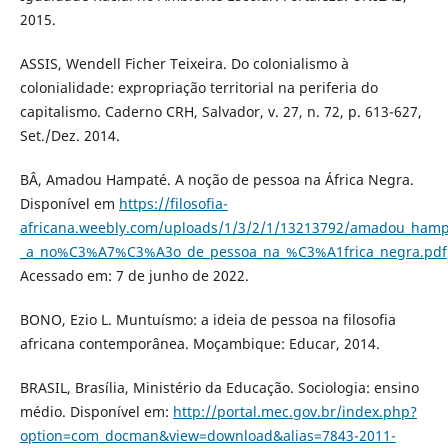
2015.
ASSIS, Wendell Ficher Teixeira. Do colonialismo à
colonialidade: expropriação territorial na periferia do
capitalismo. Caderno CRH, Salvador, v. 27, n. 72, p. 613-627,
Set./Dez. 2014.
BÂ, Amadou Hampaté. A noção de pessoa na África Negra.
Disponível em
https://filosofia-
africana.weebly.com/uploads/1/3/2/1/13213792/amadou_ha
_a_no%C3%A7%C3%A3o_de_pessoa_na_%C3%A1frica_negra.pdf
Acessado em: 7 de junho de 2022.
BONO, Ezio L. Muntuísmo: a ideia de pessoa na filosofia
africana contemporânea. Moçambique: Educar, 2014.
BRASIL, Brasília, Ministério da Educação. Sociologia: ensino
médio. Disponível em:
http://portal.mec.gov.br/index.php?
option=com_docman&view=download&alias=7843-2011-