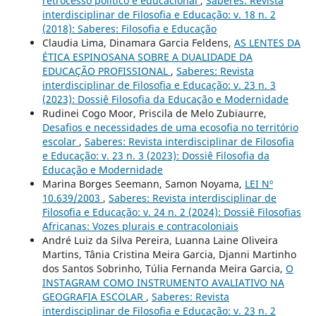
retrocesso político e educacional
,
Saberes: Revista
interdisciplinar de Filosofia e Educação: v. 18 n. 2
(2018): Saberes: Filosofia e Educação
Claudia Lima, Dinamara Garcia Feldens,
AS LENTES DA
ÉTICA ESPINOSANA SOBRE A DUALIDADE DA
EDUCAÇÃO PROFISSIONAL
,
Saberes: Revista
interdisciplinar de Filosofia e Educação: v. 23 n. 3
(2023): Dossiê Filosofia da Educação e Modernidade
Rudinei Cogo Moor, Priscila de Melo Zubiaurre,
Desafios e necessidades de uma ecosofia no território
escolar
,
Saberes: Revista interdisciplinar de Filosofia
e Educação: v. 23 n. 3 (2023): Dossiê Filosofia da
Educação e Modernidade
Marina Borges Seemann, Samon Noyama,
LEI Nº
10.639/2003
,
Saberes: Revista interdisciplinar de
Filosofia e Educação: v. 24 n. 2 (2024): Dossiê Filosofias
Africanas: Vozes plurais e contracoloniais
André Luiz da Silva Pereira, Luanna Laine Oliveira
Martins, Tânia Cristina Meira Garcia, Djanni Martinho
dos Santos Sobrinho, Túlia Fernanda Meira Garcia,
O
INSTAGRAM COMO INSTRUMENTO AVALIATIVO NA
GEOGRAFIA ESCOLAR
,
Saberes: Revista
interdisciplinar de Filosofia e Educação: v. 23 n. 2