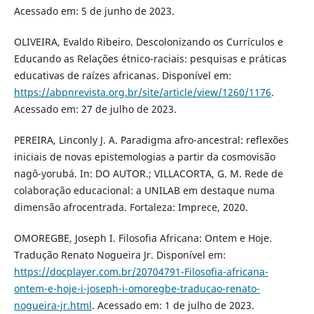
Acessado em: 5 de junho de 2023.
OLIVEIRA, Evaldo Ribeiro. Descolonizando os Currículos e
Educando as Relações étnico-raciais: pesquisas e práticas
educativas de raízes africanas. Disponível em:
https://abpnrevista.org.br/site/article/view/1260/1176
.
Acessado em: 27 de julho de 2023.
PEREIRA, Linconly J. A. Paradigma afro-ancestral: reflexões
iniciais de novas epistemologias a partir da cosmovisão
nagô-yorubá. In: DO AUTOR.; VILLACORTA, G. M. Rede de
colaboração educacional: a UNILAB em destaque numa
dimensão afrocentrada. Fortaleza: Imprece, 2020.
OMOREGBE, Joseph I. Filosofia Africana: Ontem e Hoje.
Tradução Renato Nogueira Jr. Disponível em:
https://docplayer.com.br/20704791-Filosofia-africana-
ontem-e-hoje-i-joseph-i-omoregbe-traducao-renato-
nogueira-jr.html
. Acessado em: 1 de julho de 2023.