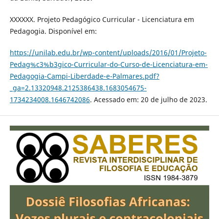
XXXXXX. Projeto Pedagógico Curricular - Licenciatura em
Pedagogia. Disponível em:
https://unilab.edu.br/wp-content/uploads/2016/01/Projeto-
Pedag%c3%b3gico-Curricular-do-Curso-de-Licenciatura-em-
Pedagogia-Campi-Liberdade-e-Palmares.pdf?
_ga=2.13320948.2125386438.1683054675-
1734234008.1646742086
. Acessado em: 20 de julho de 2023.