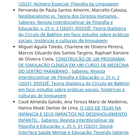
(2023): Número Especial: Filosofia da Linguagem
Fernanda de Paula Santos Amorim, Marcello Calvosa,
Neoliberalismo vs. Teoria dos Direitos Humanos
,
Saberes: Revista interdisciplinar de Filosofia e
Educação: v. 25 n. 2 (2025): DOSSIÊ: Teoria Dialógica
do Círculo de Bakhtin em foco: estudos sobre práticas
sociais, históricas e culturais de linguagem
Miguel Águila Toledo, Charlene de Oliveira Pereira,
Marcos Eduardo dos Santos Targino, Raphael Raniere
de Oliveira Costa,
CONSTRUÇÃO DE UM PROGRAMA
DE SIMULAÇÃO CLÍNICA EM UM CURSO DE MEDICINA
DO SERTÃO PARAIBANO
,
Saberes: Revista
interdisciplinar de Filosofia e Educação: v. 25 n. 2
(2025): DOSSIÊ: Teoria Dialógica do Círculo de Bakhtin
em foco: estudos sobre práticas sociais, históricas e
culturais de linguagem
Cauê Almeida Galvão, Ana Tereza Mariz de Medeiros,
Hanna Moab Dantas de Lima,
O USO DE TELAS NA
INFÂNCIA E SEUS IMPACTOS NO DESENVOLVIMENTO
INFANTIL
,
Saberes: Revista interdisciplinar de
Filosofia e Educação: v. 25 n. 01 (2025): Dossiê
Interface Saúde Mental e Educação: Tecendo Saberes