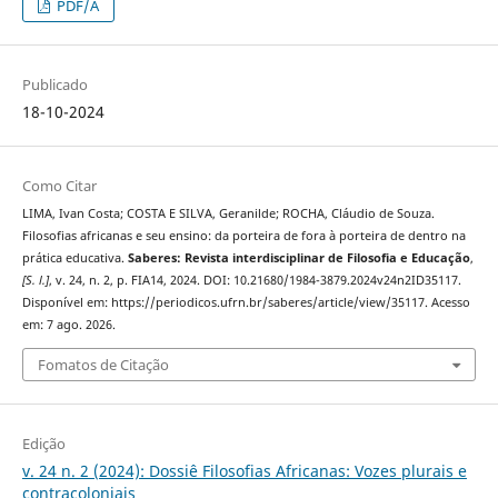
PDF/A
Publicado
18-10-2024
Como Citar
LIMA, Ivan Costa; COSTA E SILVA, Geranilde; ROCHA, Cláudio de Souza.
Filosofias africanas e seu ensino: da porteira de fora à porteira de dentro na
prática educativa.
Saberes: Revista interdisciplinar de Filosofia e Educação
,
[S. l.]
, v. 24, n. 2, p. FIA14, 2024. DOI: 10.21680/1984-3879.2024v24n2ID35117.
Disponível em: https://periodicos.ufrn.br/saberes/article/view/35117. Acesso
em: 7 ago. 2026.
Fomatos de Citação
Edição
v. 24 n. 2 (2024): Dossiê Filosofias Africanas: Vozes plurais e
contracoloniais