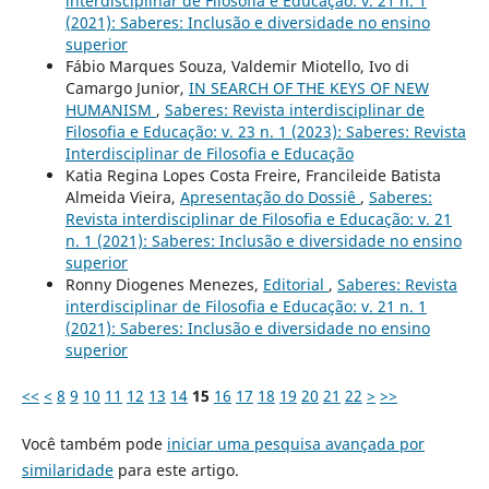
interdisciplinar de Filosofia e Educação: v. 21 n. 1
(2021): Saberes: Inclusão e diversidade no ensino
superior
Fábio Marques Souza, Valdemir Miotello, Ivo di
Camargo Junior,
IN SEARCH OF THE KEYS OF NEW
HUMANISM
,
Saberes: Revista interdisciplinar de
Filosofia e Educação: v. 23 n. 1 (2023): Saberes: Revista
Interdisciplinar de Filosofia e Educação
Katia Regina Lopes Costa Freire, Francileide Batista
Almeida Vieira,
Apresentação do Dossiê
,
Saberes:
Revista interdisciplinar de Filosofia e Educação: v. 21
n. 1 (2021): Saberes: Inclusão e diversidade no ensino
superior
Ronny Diogenes Menezes,
Editorial
,
Saberes: Revista
interdisciplinar de Filosofia e Educação: v. 21 n. 1
(2021): Saberes: Inclusão e diversidade no ensino
superior
<<
<
8
9
10
11
12
13
14
15
16
17
18
19
20
21
22
>
>>
Você também pode
iniciar uma pesquisa avançada por
similaridade
para este artigo.