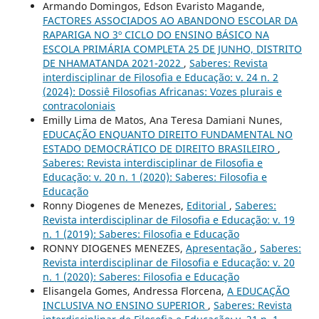
Armando Domingos, Edson Evaristo Magande,
FACTORES ASSOCIADOS AO ABANDONO ESCOLAR DA
RAPARIGA NO 3º CICLO DO ENSINO BÁSICO NA
ESCOLA PRIMÁRIA COMPLETA 25 DE JUNHO, DISTRITO
DE NHAMATANDA 2021-2022
,
Saberes: Revista
interdisciplinar de Filosofia e Educação: v. 24 n. 2
(2024): Dossiê Filosofias Africanas: Vozes plurais e
contracoloniais
Emilly Lima de Matos, Ana Teresa Damiani Nunes,
EDUCAÇÃO ENQUANTO DIREITO FUNDAMENTAL NO
ESTADO DEMOCRÁTICO DE DIREITO BRASILEIRO
,
Saberes: Revista interdisciplinar de Filosofia e
Educação: v. 20 n. 1 (2020): Saberes: Filosofia e
Educação
Ronny Diogenes de Menezes,
Editorial
,
Saberes:
Revista interdisciplinar de Filosofia e Educação: v. 19
n. 1 (2019): Saberes: Filosofia e Educação
RONNY DIOGENES MENEZES,
Apresentação
,
Saberes:
Revista interdisciplinar de Filosofia e Educação: v. 20
n. 1 (2020): Saberes: Filosofia e Educação
Elisangela Gomes, Andressa Florcena,
A EDUCAÇÃO
INCLUSIVA NO ENSINO SUPERIOR
,
Saberes: Revista