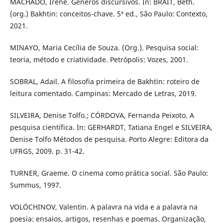
MACHADO, Irene. Gêneros discursivos. In: BRAIT, Beth.
(org.) Bakhtin: conceitos-chave. 5ª ed., São Paulo: Contexto,
2021.
MINAYO, Maria Cecília de Souza. (Org.). Pesquisa social:
teoria, método e criatividade. Petrópolis: Vozes, 2001.
SOBRAL, Adail. A filosofia primeira de Bakhtin: roteiro de
leitura comentado. Campinas: Mercado de Letras, 2019.
SILVEIRA, Denise Tolfo.; CÓRDOVA, Fernanda Peixoto. A
pesquisa científica. In: GERHARDT, Tatiana Engel e SILVEIRA,
Denise Tolfo Métodos de pesquisa. Porto Alegre: Editora da
UFRGS, 2009. p. 31-42.
TURNER, Graeme. O cinema como prática social. São Paulo:
Summus, 1997.
VOLÓCHINOV, Valentin. A palavra na vida e a palavra na
poesia: ensaios, artigos, resenhas e poemas. Organização,