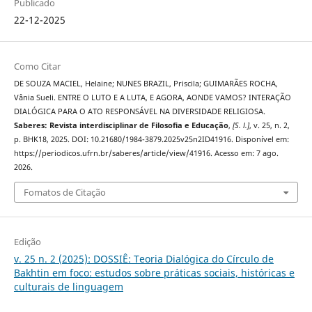
Publicado
22-12-2025
Como Citar
DE SOUZA MACIEL, Helaine; NUNES BRAZIL, Priscila; GUIMARÃES ROCHA,
Vânia Sueli. ENTRE O LUTO E A LUTA, E AGORA, AONDE VAMOS? INTERAÇÃO
DIALÓGICA PARA O ATO RESPONSÁVEL NA DIVERSIDADE RELIGIOSA.
Saberes: Revista interdisciplinar de Filosofia e Educação
,
[S. l.]
, v. 25, n. 2,
p. BHK18, 2025. DOI: 10.21680/1984-3879.2025v25n2ID41916. Disponível em:
https://periodicos.ufrn.br/saberes/article/view/41916. Acesso em: 7 ago.
2026.
Fomatos de Citação
Edição
v. 25 n. 2 (2025): DOSSIÊ: Teoria Dialógica do Círculo de
Bakhtin em foco: estudos sobre práticas sociais, históricas e
culturais de linguagem